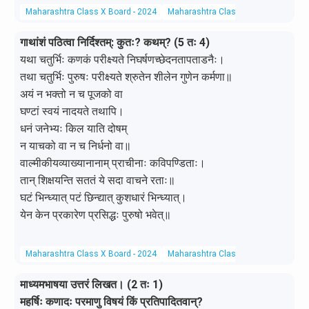
Maharashtra Class X Board - 2024
Maharashtra Class X Board
Hindi 
गाथांशं पठित्वा निर्दिश्तम्: कुतः? कथम्? (5 तः 4)
यथा चतुर्भिः कणकं परीक्ष्यते निघर्षणच्छेदनतापताडनैः।
तथा चतुर्भिः पुरुषः परीक्ष्यते श्रुतेन शीलेन गुणेन कर्मणा॥
अयं न भक्तो न च पूजको वा
घण्टां स्वयं नादयते तथापि।
धनं जनेभ्यः किल याति दोषम्
न याचको वा न च निर्धनो वा॥
वाल्मीकीयव्याख्यानानाम् प्राचीनाः कविपण्डिताः।
तान् शिक्षयन्ति सततं ये सदा वाचने रताः॥
घटं भिन्ध्यात् पटं छिन्द्यात् कुशधारं भिन्ध्यात्।
येन केन प्रकारेण प्रसिद्धः पुरुषो भवेत्॥
Maharashtra Class X Board - 2024
Maharashtra Class X Board
Sanskr
माध्यमभाषया उत्तरं लिखत। (2 तः 1)
महर्षिः कणादः परमाणु विषयं किं प्रतिपादितवान्?