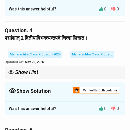
Solution and Explanation
Was this answer helpful?
0
0
\u
भक्तः
न
nd
न पूजकः
erli
Question.
4
ne
लोकयानवाहकः
{भ
पद्यांशात् 2 द्वितीयाविभक्त्यन्तपदे चित्वा लिखत।
क्तः
न निर्धनः
}
Maharashtra Class X Board - 2024
Maharashtra Class X Board
\
याचकः
न
Updated On:
Nov 20, 2025
u
n
Show Hint
Download Solution in PDF
de
द्वितीयाविभक्ति संज्ञा या सर्वनाम के कर्म पद को दर्शाने के लिए प्रयोग होती है।
rli
Show Solution
ne
Verified By Collegedunia
{
Solution and Explanation
या
Was this answer helpful?
0
0
च
\underline{पुरुषम्}
पुरुषम्
कः
\underline{गुणम्}
गुणम्
}
Question.
5