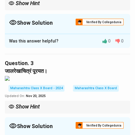
Show Hint
संस्कृत व्याकरण में विशेषण और विशेष्य समान लिंग, वचन और कारक में होते हैं।
Show Solution
Verified By Collegedunia
Solution and Explanation
Was this answer helpful?
0
0
विशेषणम्
विशेष्यम्
\begin{array}{|c|c|} \hline \textb
(1)
प्राचीनः
पुरुषः
(2)
प्रसिद्धः
कविपण्डिताः
,
घटम्
Question.
3
जालरेखाचित्रं पूरयत।
Download Solution in PDF
Maharashtra Class X Board - 2024
Maharashtra Class X Board
Updated On:
Nov 20, 2025
Show Hint
जालरेखाचित्र द्वारा शब्दों के संबंधों को समझना सरल होता है।
Show Solution
Verified By Collegedunia