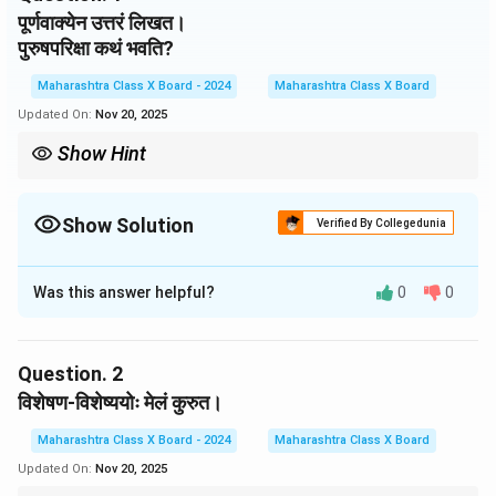
पूर्णवाक्येन उत्तरं लिखत।
पुरुषपरिक्षा कथं भवति?
Maharashtra Class X Board - 2024
Maharashtra Class X Board
Updated On:
Nov 20, 2025
Show Hint
संस्कृत साहित्ये चरित्रनिर्माणाय गुणानां परीक्षा आवश्यकाः मत्वा निर्दिष्टाः।
Show Solution
Verified By Collegedunia
Solution and Explanation
Was this answer helpful?
0
0
पुरुषपरिक्षा चतुर्भिः साधनैः भवति। श्रुतेन, शीलेन, गुणेन, कर्मणा च
पुरुषः परीक्ष्यते। एषः परीक्षापद्धतिः तस्य व्यक्तित्वं निश्चयति।
Question.
2
Download Solution in PDF
विशेषण-विशेष्ययोः मेलं कुरुत।
Maharashtra Class X Board - 2024
Maharashtra Class X Board
Updated On:
Nov 20, 2025