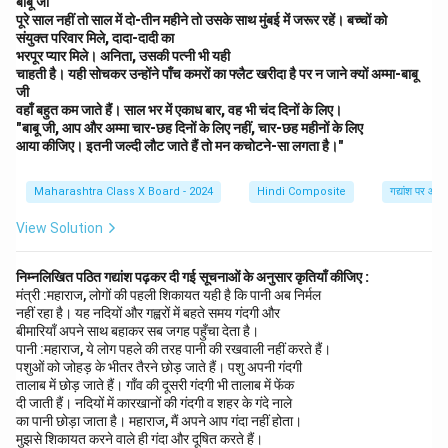
देखते हैं कि पुस्तकें पलभर में बादशाहत को पलटने की क्षमता रखती हैं।
बाबू जी
पूरे साल नहीं तो साल में दो-तीन महीने तो उसके साथ मुंबई में जरूर रहें। बच्चों को
पुस्तकें लेखकों को अमर बना देती हैं। हम आज भी सूर, तुलसी, वाल्मीकि
संयुक्त परिवार मिले, दादा-दादी का
का नाम बहुत श्रद्धा से लेते हैं। पुस्तकें अकेलेपन की साथी भी हैं;
भरपूर प्यार मिले। अनिता, उसकी पत्नी भी यही
चाहती है। यही सोचकर उन्होंने पाँच कमरों का फ्लैट खरीदा है पर न जाने क्यों अम्मा-बाबू
क्योंकि ये अकेलेपन को भुलाए रहती हैं।
जी
प्रश्न:
वहाँ बहुत कम जाते हैं। साल भर में एकाध बार, वह भी चंद दिनों के लिए।
"बाबू जी, आप और अम्मा चार-छह दिनों के लिए नहीं, चार-छह महीनों के लिए
आया कीजिए। इतनी जल्दी लौट जाते हैं तो मन कचोटने-सा लगता है।"
महात्मा गाँधी ने पुस्तकों को किसके समान माना है?
पुस्तकों में कौन सी अद्भुत क्षमता होती है?
Maharashtra Class X Board - 2024
Hindi Composite
गद्यांश पर आधा
रूसो और लेनिन की पुस्तकों का समाज पर क्या प्रभाव पड़ा?
View Solution
पुस्तकें अकेलेपन में किस प्रकार की मदद करती हैं?
निम्नलिखित पठित गद्यांश पढ़कर दी गई सूचनाओं के अनुसार कृतियाँ कीजिए :
मंत्री :महाराज, लोगों की पहली शिकायत यही है कि पानी अब निर्मल
नहीं रहा है। यह नदियों और गह्वरों में बहते समय गंदगी और
Download Solution in PDF
बीमारियाँ अपने साथ बहाकर सब जगह पहुँचा देता है।
पानी :महाराज, ये लोग पहले की तरह पानी की रखवाली नहीं करते हैं।
पशुओं को जोहड़ के भीतर तैरने छोड़ जाते हैं। पशु अपनी गंदगी
तालाब में छोड़ जाते हैं। गाँव की दूसरी गंदगी भी तालाब में फेंक
दी जाती हैं। नदियों में कारखानों की गंदगी व शहर के गंदे नाले
का पानी छोड़ा जाता है। महाराज, मैं अपने आप गंदा नहीं होता।
मुझसे शिकायत करने वाले ही गंदा और दूषित करते हैं।