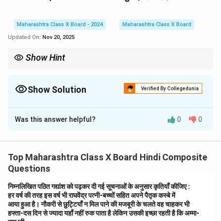
Maharashtra Class X Board - 2024
Maharashtra Class X Board
Updated On:
Nov 20, 2025
Show Hint
प्रश्न तैयार करते समय हमेशा गद्यांश से जुड़े महत्वपूर्ण तथ्यों और विचारों को आधार
बनाएं ताकि उत्तर सही और स्पष्ट हों।
Show Solution
Verified By Collegedunia
Solution and Explanation
Was this answer helpful?
0
0
गद्यांश:
महात्मा गाँधी ने पुस्तकों को व्यक्ति का सच्चा मित्र कहा है। पुस्तकों से
अधिक आनंद और कहीं, किसी वस्तु में नहीं है। पुस्तकें ज्ञान का भंडार
Top Maharashtra Class X Board Hindi Composite
होती हैं। पुस्तकों में समाज पर प्रभाव डालने की अद्भुत क्षमता होती है।
Questions
पुस्तक में ऐसी शक्ति होती है कि वह सोए देश में जागृति मंत्र फूँक दे,
कमजोर मानव को बल दे, राजनेताओं पर अंकुश रखे। रूसो की पुस्तक
निम्नलिखित पठित गद्यांश को पढ़कर दी गई सूचनाओं के अनुसार कृतियाँ कीजिए :
हर वर्ष की तरह इस वर्ष भी राघवेंद्र पत्नी-बच्चों सहित अपने पैतृक कस्बे में
फ्रांस में क्रांति का कारण बनी। लेनिन की पुस्तक रूस में मार्गदर्शक
आया हुआ है। नौकरी से छुट्टियाँ न मिल पाने की मजबूरी के चलते वह चाहकर भी
बनी तो गाँधी के विचार भारत को स्वतंत्र करा गए। इस प्रकार हम
हफ्ता-दस दिन से ज्यादा यहाँ नहीं रुक पाता है लेकिन उसकी इच्छा रहती है कि अम्मा-