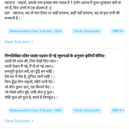
महाराज : भाइयो, आपके पास इसका क्या जवाब है ? (लोग आपस में फुस-फुसाकर बातें क
रते हैं, फिर उनमें से एक बोलता है।)
एक' : महाराज, यह तो मान लिया पर कहीं बरसना, कहीं नहीं बरसना, यह तो इस पानी की
मनमानी है।
Maharashtra Class X Board - 2024
Hindi Composite
गद्यांश पर आधा
View Solution
निम्नलिखित पठित पद्यांश पढ़कर दी गई सूचनाओं के अनुसार कृतियाँ कीजिए :
लाली मेरे लाल की, जित देखों तित लाल।
लाली देखन मैं गई, मैं भी हो गई लाल॥
कस्तूरी कुंडल बसै, मृग ढूँढ़ै बन माहिं।
ऐसे घट में पीव है, दुनिया जानै नाहिं।।
जिन ढूँढ़ा तिन पाइयाँ, गहिरे पानी पैठ।
जो बौरा डूबन डरा, रहा किनारे बैठ।।
जो तोको काँटा बुवै, ताहि बोउ तू फूल।
तोहि फूल को फूल है, बाको है तिरसूल॥।
Maharashtra Class X Board - 2024
Hindi Composite
पद्यांश पर आधा
View Solution