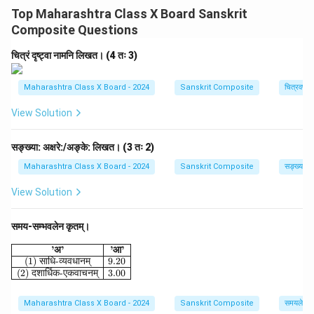
विभक्ताः अपि स्थायिनः।
Top Maharashtra Class X Board Sanskrit
Composite Questions
Download Solution in PDF
चित्रं दृष्ट्वा नामनि लिखत। (4 तः 3)
Maharashtra Class X Board - 2024
Sanskrit Composite
चित्रवर्णनम
View Solution
सङ्ख्या: अक्षरे:/अङ्के: लिखत। (3 तः 2)
Maharashtra Class X Board - 2024
Sanskrit Composite
सङ्ख्याज्ञान
View Solution
समय-सम्भवलेन कृतम्।
\begin{array}{|c|c|} \hline \textbf{'अ'} & \textbf{'आ'} \\
’
अ
’
’
आ
’
(1)
साधि
-
व्यवधानम्
9.20
(2)
दशार्धिक
-
एकवाचनम्
3.00
Maharashtra Class X Board - 2024
Sanskrit Composite
समयलेखनम