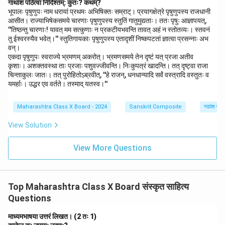
गाथांशं पठित्वा निर्दिश्तम्: कुतः? कथम्?
भूपालः पृषुणुपः नाम धरायां प्रथमः अभिषिक्तः सम्राट्। प्रयागक्षेत्रे पृषुणुपस्य राजधानी
आसीत। राज्याभिषेकसमये चारणाः पृषुणुपस्य स्तुतिं गातुमुद्यताः। ततः पृषुः आज्ञापयत्,
''तिष्ठन्तु चारणाः! यावत् मम सत्कुणाः न प्रकटीयभवन्ति तावत् अहं न स्तोतव्यः। स्तवनं
तु ईश्वरस्यैव भवेत्।'' स्तुतिगायकाः पृषुणुपस्य एतादृशीं निष्कपटतां ज्ञात्वा प्रसन्नाः अभ
वन्।
एकदा पृषुणुपः स्वराज्ये भ्रमणम् अकरोत्। भ्रमणसमये तेन दृष्टं यत् प्रजा अतीव
कृशाः। अशक्तवस्था ताः प्रजाः पशुवज्जीवन्ति। निःकुपत्रं खादन्ति। तत् दृष्ट्वा राजा
चिन्ताकुलः जातः। तत् पुरोहितोऽब्रवीत्, ''हे राजन्, धनधान्यादि सर्वं वस्त्रादि वस्तुतः व
यमर्हाः। उद्धर एव वर्तते। तस्माद् यतस्व।''
Maharashtra Class X Board - 2024
Sanskrit Composite
गद्यांश पर
View Solution
View More Questions
Top Maharashtra Class X Board संस्कृत साहित्य
Questions
माध्यमभाषया उत्तरं लिखत। (2 तः 1)