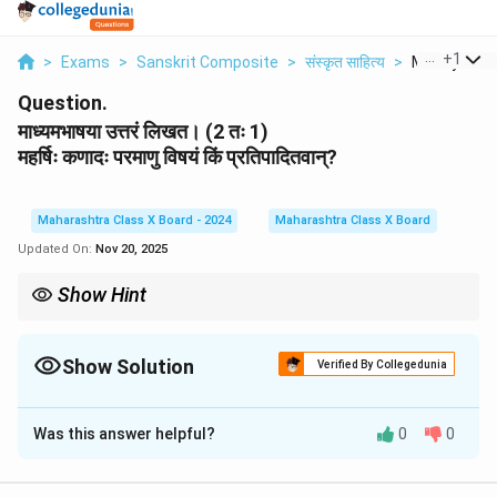
...
+
1
>
Exams
>
Sanskrit Composite
>
संस्कृत साहित्य
>
Madhyamabh
Question.
माध्यमभाषया उत्तरं लिखत। (2 तः 1)
महर्षिः कणादः परमाणु विषयं किं प्रतिपादितवान्?
Maharashtra Class X Board - 2024
Maharashtra Class X Board
Updated On:
Nov 20, 2025
Show Hint
महर्षेः कणादस्य परमाणुवादः भारतीय भौतिकशास्त्रस्य मूलभूत सिद्धान्तः अस्ति।
Show Solution
Verified By Collegedunia
Solution and Explanation
Was this answer helpful?
0
0
महर्षिः कणादः परमाणुवादस्य सिद्धान्तं प्रतिपादितवान्। सः अवदत् यत्
सर्वे द्रव्याणि सूक्ष्माणां परमाणूनां संयोजनात् उत्पन्नानि। एते परमाणवः