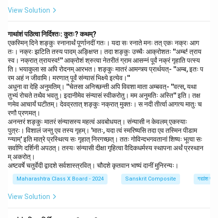
View Solution
गाथांशं पठित्वा निर्दिश्तः: कुतः? कथम्?
एकस्मिन् दिने शङ्कुः स्नानार्थं पूर्णानदीं गतः। यदा सः स्नाते मनः तत् एकः नक्रः आग
तः। नक्रः झटिति तस्य पादम् अङ्क्षिप्त। तदा शङ्कुः उच्चैः आक्रोशतः ''अम्ब! त्राय
स्व। नक्रात् त्रायस्व!'' आक्रोशं श्रुत्वा नेतरीतं ग्राम आसन्नं पूर्वं नक्रं गृहाति पत्स्य
ति। भयाकुला सा अपि रोदनम् आरभत। शङ्कुः मातरं आमन्त्र्य प्रार्थयत्- ''अम्ब, इतः प
रम अहं न जीवामि। मरणात् पूर्वं संन्यासं भिक्ष्ये इत्येव।''
अधुना वा देहि अनुमतिम्। ''चेतसा अनिच्छन्ती अपि विवशा माता अम्बवत्- ''वत्स, यथा
तुभ्यं रोचते तथैव भवतु। इदानीमेव संन्यासं स्वीकरोतु। मम अनुमतिः अस्ति'' इति। तक्ष
णमेव आचार्यं घटीतम्। देवव्रतात् शङ्कुः नक्रात् मुक्तः। स नदी तीर्त्वा आगत्य मातुः च
रणौ प्रणमत्।
अनन्तरं शङ्कुः मातरं संन्यासस्य महत्वं अवबोधयत्। संन्यासी न केवलम् एकस्याः
पुत्रः। विशालं जन्तु एव तस्य गृहम्। 'मातः, यदा त्वं स्मरिष्यसि तदा एव तस्मिन पीडाम
ग्न्याम्' इति मात्रे प्रस्थित्य सः गृहात् निरगच्छत्। ततः गोविन्दभगवतानां शिष्यः भूत्वा सः
सर्वाणि दर्शिनी अपठत्। तस्यः संन्यासी दीक्षा गृहित्वा वैदिकधर्मस्य स्थापना अर्थं प्रस्थान
म् अकरोत्।
अष्टवर्षे चतुर्वेदी द्वादशे सर्वशास्त्रवित्। चौदशे कृतवान भाष्यं दानीं मुनिरन्यः।
Maharashtra Class X Board - 2024
Sanskrit Composite
गद्यांश पर
View Solution