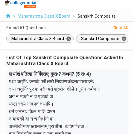
>
Maharashtra Class X Board
>
Sanskrit Composite
Found
61
Questions
Clear All
Maharashtra Class X Board
Sanskrit Composite
List Of Top Sanskrit Composite Questions Asked In
Maharashtra Class X Board
गाथांशं पठित्वा निर्दिश्तम्: कुतः? कथम्? (5 तः 4)
यथा चतुर्भिः कणकं परीक्ष्यते निघर्षणच्छेदनतापताडनैः।
तथा चतुर्भिः पुरुषः परीक्ष्यते श्रुतेन शीलेन गुणेन कर्मणा॥
अयं न भक्तो न च पूजको वा
घण्टां स्वयं नादयते तथापि।
धनं जनेभ्यः किल याति दोषम्
न याचको वा न च निर्धनो वा॥
वाल्मीकीयव्याख्यानानाम् प्राचीनाः कविपण्डिताः।
तान् शिक्षयन्ति सततं ये सदा वाचने रताः॥