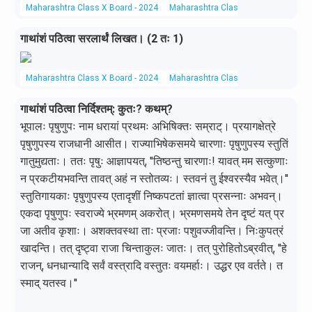
Maharashtra Class X Board - 2024
Maharashtra Class X Board
Sanskr
गाथांशं पठित्वा सरलार्थं लिखत। (2 तः 1)
Maharashtra Class X Board - 2024
Maharashtra Class X Board
Sanskr
गाथांशं पठित्वा निर्दिश्तम्: कुतः? कथम्?
भूपालः पृषुणुपः नाम धरायां प्रथमः अभिषिक्तः सम्राट्। प्रयागक्षेत्रे
पृषुणुपस्य राजधानी आसीत। राज्याभिषेकसमये चारणाः पृषुणुपस्य स्तुतिं
गातुमुद्यताः। ततः पृषुः आज्ञापयत्, ''तिष्ठन्तु चारणाः! यावत् मम सत्कुणाः
न प्रकटीयभवन्ति तावत् अहं न स्तोतव्यः। स्तवनं तु ईश्वरस्यैव भवेत्।''
स्तुतिगायकाः पृषुणुपस्य एतादृशीं निष्कपटतां ज्ञात्वा प्रसन्नाः अभवन्।
एकदा पृषुणुपः स्वराज्ये भ्रमणम् अकरोत्। भ्रमणसमये तेन दृष्टं यत् प्र
जा अतीव कृशाः। अशक्तवस्था ताः प्रजाः पशुवज्जीवन्ति। निःकुपत्रं
खादन्ति। तत् दृष्ट्वा राजा चिन्ताकुलः जातः। तत् पुरोहितोऽब्रवीत्, ''हे
राजन्, धनधान्यादि सर्वं वस्त्रादि वस्तुतः वयमर्हाः। उद्धर एव वर्तते। त
स्माद् यतस्व।''