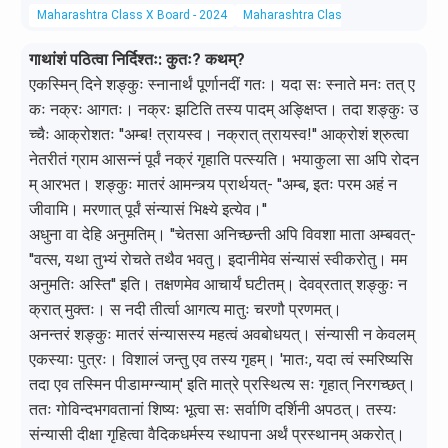
Maharashtra Class X Board - 2024
Maharashtra Class X Board
Sanskr
गाथांशं पठित्वा निर्दिश्तः: कुतः? कथम्?
एकस्मिन् दिने शङ्कुः स्नानार्थं पूर्णानदीं गतः। यदा सः स्नाते मनः तत् ए
कः नक्रः आगतः। नक्रः झटिति तस्य पादम् अङ्क्षिप्त। तदा शङ्कुः उ
च्चैः आक्रोशतः ''अम्ब! त्रायस्व। नक्रात् त्रायस्व!'' आक्रोशं श्रुत्वा
नेतरीतं ग्राम आसन्नं पूर्वं नक्रं गृहाति पत्स्यति। भयाकुला सा अपि रोदन
म् आरभत। शङ्कुः मातरं आमन्त्र्य प्रार्थयत्- ''अम्ब, इतः परम अहं न
जीवामि। मरणात् पूर्वं संन्यासं भिक्ष्ये इत्येव।''
अधुना वा देहि अनुमतिम्। ''चेतसा अनिच्छन्ती अपि विवशा माता अम्बवत्-
''वत्स, यथा तुभ्यं रोचते तथैव भवतु। इदानीमेव संन्यासं स्वीकरोतु। मम
अनुमतिः अस्ति'' इति। तक्षणमेव आचार्यं घटीतम्। देवव्रतात् शङ्कुः न
क्रात् मुक्तः। स नदी तीर्त्वा आगत्य मातुः चरणौ प्रणमत्।
अनन्तरं शङ्कुः मातरं संन्यासस्य महत्वं अवबोधयत्। संन्यासी न केवलम्
एकस्याः पुत्रः। विशालं जन्तु एव तस्य गृहम्। 'मातः, यदा त्वं स्मरिष्यसि
तदा एव तस्मिन पीडामग्न्याम्' इति मात्रे प्रस्थित्य सः गृहात् निरगच्छत्।
ततः गोविन्दभगवतानां शिष्यः भूत्वा सः सर्वाणि दर्शिनी अपठत्। तस्यः
संन्यासी दीक्षा गृहित्वा वैदिकधर्मस्य स्थापना अर्थं प्रस्थानम् अकरोत्।