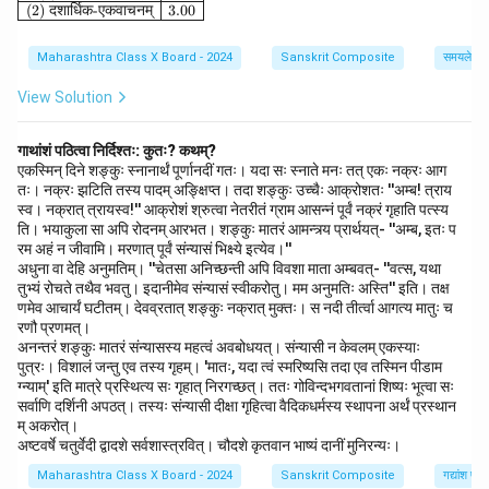
(2)
दशार्धिक
-
एकवाचनम्
3.00
Maharashtra Class X Board - 2024
Sanskrit Composite
समयलेखनम
View Solution
गाथांशं पठित्वा निर्दिश्तः: कुतः? कथम्?
एकस्मिन् दिने शङ्कुः स्नानार्थं पूर्णानदीं गतः। यदा सः स्नाते मनः तत् एकः नक्रः आग
तः। नक्रः झटिति तस्य पादम् अङ्क्षिप्त। तदा शङ्कुः उच्चैः आक्रोशतः ''अम्ब! त्राय
स्व। नक्रात् त्रायस्व!'' आक्रोशं श्रुत्वा नेतरीतं ग्राम आसन्नं पूर्वं नक्रं गृहाति पत्स्य
ति। भयाकुला सा अपि रोदनम् आरभत। शङ्कुः मातरं आमन्त्र्य प्रार्थयत्- ''अम्ब, इतः प
रम अहं न जीवामि। मरणात् पूर्वं संन्यासं भिक्ष्ये इत्येव।''
अधुना वा देहि अनुमतिम्। ''चेतसा अनिच्छन्ती अपि विवशा माता अम्बवत्- ''वत्स, यथा
तुभ्यं रोचते तथैव भवतु। इदानीमेव संन्यासं स्वीकरोतु। मम अनुमतिः अस्ति'' इति। तक्ष
णमेव आचार्यं घटीतम्। देवव्रतात् शङ्कुः नक्रात् मुक्तः। स नदी तीर्त्वा आगत्य मातुः च
रणौ प्रणमत्।
अनन्तरं शङ्कुः मातरं संन्यासस्य महत्वं अवबोधयत्। संन्यासी न केवलम् एकस्याः
पुत्रः। विशालं जन्तु एव तस्य गृहम्। 'मातः, यदा त्वं स्मरिष्यसि तदा एव तस्मिन पीडाम
ग्न्याम्' इति मात्रे प्रस्थित्य सः गृहात् निरगच्छत्। ततः गोविन्दभगवतानां शिष्यः भूत्वा सः
सर्वाणि दर्शिनी अपठत्। तस्यः संन्यासी दीक्षा गृहित्वा वैदिकधर्मस्य स्थापना अर्थं प्रस्थान
म् अकरोत्।
अष्टवर्षे चतुर्वेदी द्वादशे सर्वशास्त्रवित्। चौदशे कृतवान भाष्यं दानीं मुनिरन्यः।
Maharashtra Class X Board - 2024
Sanskrit Composite
गद्यांश पर