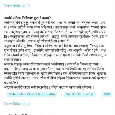
View Solution
गाथांशं पठित्वा निर्दिश्तः: कुतः? कथम्?
एकस्मिन् दिने शङ्कुः स्नानार्थं पूर्णानदीं गतः। यदा सः स्नाते मनः तत् एकः नक्रः आग
तः। नक्रः झटिति तस्य पादम् अङ्क्षिप्त। तदा शङ्कुः उच्चैः आक्रोशतः ''अम्ब! त्राय
स्व। नक्रात् त्रायस्व!'' आक्रोशं श्रुत्वा नेतरीतं ग्राम आसन्नं पूर्वं नक्रं गृहाति पत्स्य
ति। भयाकुला सा अपि रोदनम् आरभत। शङ्कुः मातरं आमन्त्र्य प्रार्थयत्- ''अम्ब, इतः प
रम अहं न जीवामि। मरणात् पूर्वं संन्यासं भिक्ष्ये इत्येव।''
अधुना वा देहि अनुमतिम्। ''चेतसा अनिच्छन्ती अपि विवशा माता अम्बवत्- ''वत्स, यथा
तुभ्यं रोचते तथैव भवतु। इदानीमेव संन्यासं स्वीकरोतु। मम अनुमतिः अस्ति'' इति। तक्ष
णमेव आचार्यं घटीतम्। देवव्रतात् शङ्कुः नक्रात् मुक्तः। स नदी तीर्त्वा आगत्य मातुः च
रणौ प्रणमत्।
अनन्तरं शङ्कुः मातरं संन्यासस्य महत्वं अवबोधयत्। संन्यासी न केवलम् एकस्याः
पुत्रः। विशालं जन्तु एव तस्य गृहम्। 'मातः, यदा त्वं स्मरिष्यसि तदा एव तस्मिन पीडाम
ग्न्याम्' इति मात्रे प्रस्थित्य सः गृहात् निरगच्छत्। ततः गोविन्दभगवतानां शिष्यः भूत्वा सः
सर्वाणि दर्शिनी अपठत्। तस्यः संन्यासी दीक्षा गृहित्वा वैदिकधर्मस्य स्थापना अर्थं प्रस्थान
म् अकरोत्।
अष्टवर्षे चतुर्वेदी द्वादशे सर्वशास्त्रवित्। चौदशे कृतवान भाष्यं दानीं मुनिरन्यः।
Maharashtra Class X Board - 2024
Sanskrit Composite
गद्यांश पर
View Solution