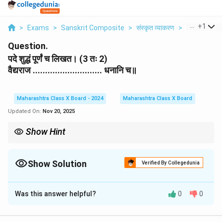
...
+
1
>
Exams
>
Sanskrit Composite
>
संस्कृत व्याकरण
>
Pade Shud
Question.
पदे शुद्धं पूर्णं च लिखत। (3 तः 2)
वैद्यराज ............................ धनानि च॥
Maharashtra Class X Board - 2024
Maharashtra Class X Board
Updated On:
Nov 20, 2025
Show Hint
संस्कृत में संज्ञा और विशेषणों का सही प्रयोग वाक्य की संरचना को स्पष्ट करता है।
Show Solution
Verified By Collegedunia
Solution and Explanation
Was this answer helpful?
0
0
\underline{निदानं}
निदानं
वैद्यराज
धनानि च॥
Download Solution in PDF