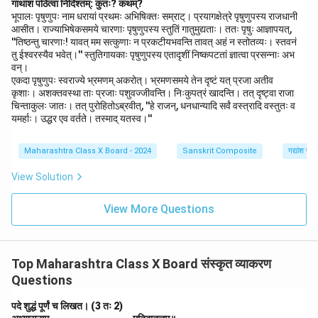
गाथांशं पठित्वा निर्दिश्तम्: कुतः? कथम्?
भूपालः पृषुणुपः नाम धरायां प्रथमः अभिषिक्तः सम्राट्। प्रयागक्षेत्रे पृषुणुपस्य राजधानी
आसीत। राज्याभिषेकसमये चारणाः पृषुणुपस्य स्तुतिं गातुमुद्यताः। ततः पृषुः आज्ञापयत्,
''तिष्ठन्तु चारणाः! यावत् मम सत्कुणाः न प्रकटीयभवन्ति तावत् अहं न स्तोतव्यः। स्तवनं
तु ईश्वरस्यैव भवेत्।'' स्तुतिगायकाः पृषुणुपस्य एतादृशीं निष्कपटतां ज्ञात्वा प्रसन्नाः अभ
वन्।
एकदा पृषुणुपः स्वराज्ये भ्रमणम् अकरोत्। भ्रमणसमये तेन दृष्टं यत् प्रजा अतीव
कृशाः। अशक्तवस्था ताः प्रजाः पशुवज्जीवन्ति। निःकुपत्रं खादन्ति। तत् दृष्ट्वा राजा
चिन्ताकुलः जातः। तत् पुरोहितोऽब्रवीत्, ''हे राजन्, धनधान्यादि सर्वं वस्त्रादि वस्तुतः व
यमर्हाः। उद्धर एव वर्तते। तस्माद् यतस्व।''
Maharashtra Class X Board - 2024
Sanskrit Composite
गद्यांश पर
View Solution
View More Questions
Top Maharashtra Class X Board संस्कृत व्याकरण
Questions
पदे शुद्धं पूर्णं च लिखत। (3 तः 2)