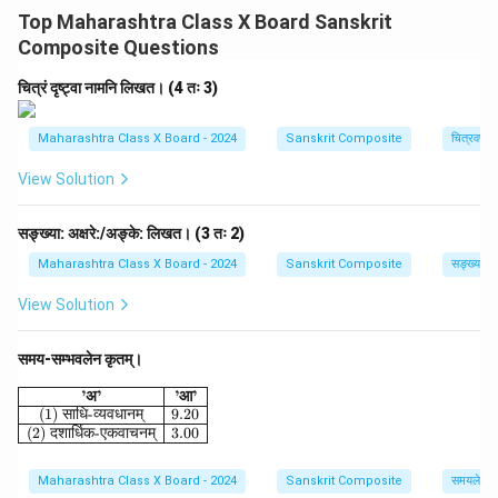
Top Maharashtra Class X Board Sanskrit
Composite Questions
चित्रं दृष्ट्वा नामनि लिखत। (4 तः 3)
Maharashtra Class X Board - 2024
Sanskrit Composite
चित्रवर्णनम
View Solution
सङ्ख्या: अक्षरे:/अङ्के: लिखत। (3 तः 2)
Maharashtra Class X Board - 2024
Sanskrit Composite
सङ्ख्याज्ञान
View Solution
समय-सम्भवलेन कृतम्।
\begin{array}{|c|c|} \hline \textbf{'अ'} & \textbf{'आ'} \\
’
अ
’
’
आ
’
(1)
साधि
-
व्यवधानम्
9.20
(2)
दशार्धिक
-
एकवाचनम्
3.00
Maharashtra Class X Board - 2024
Sanskrit Composite
समयलेखनम