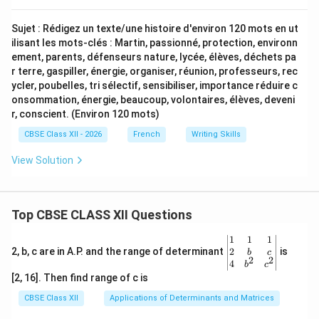
Sujet : Rédigez un texte/une histoire d'environ 120 mots en ut
ilisant les mots-clés : Martin, passionné, protection, environn
ement, parents, défenseurs nature, lycée, élèves, déchets pa
r terre, gaspiller, énergie, organiser, réunion, professeurs, rec
ycler, poubelles, tri sélectif, sensibiliser, importance réduire c
onsommation, énergie, beaucoup, volontaires, élèves, deveni
r, conscient. (Environ 120 mots)
CBSE Class XII - 2026
French
Writing Skills
View Solution
Top CBSE CLASS XII Questions
\be
1
1
1
gin
2
2, b, c are in A.P. and the range of determinant
is
b
c
2
2
{v
4
b
c
ma
[2, 16]. Then find range of c is
tri
x}1
CBSE Class XII
Applications of Determinants and Matrices
&1