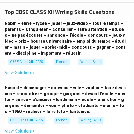
to exhibit her unique works in the local neighborhood
Top CBSE CLASS XII Writing Skills Questions
gallery. The whole community gathers to celebrate her
work and appreciate her sensitive artistic eye.
Robin – élève – lycée – jouer – jeux-vidéo – tout le temps –
•
Adjective-Noun Order:
Standard French descriptive
parents – s’inquiéter – conseiller – faire attention – étude
s – ne pas écouter – annonce – l’école – concours – jeux-v
adjectives typically follow the noun ({une rue
isolée
,
idéo – prix – bourse universitaire – emploi du temps – étudi
{une maison
abandonnée
, {des meubles
anciens
).
er – matin – jouer – après-midi – concours – gagner – cont
However, highly common or subjective adjectives like
ent – discipline – important – réussir.
vieille precede the noun (une
vieille
maison, une
vieille
CBSE Class XII - 2025
French
Writing Skills
lettre).
View Solution
•
Adverbial Pronoun « Y »:
la famille qui
y
habitait
translates to "the family who lived
there
" (replacing
Pascal – déménager – nouveau – ville – vouloir – faire des a
the physical reference to the house).
mis – rencontrer – groupe – garçons – devant l’école – invi
ter – soirée – s’amuser – lendemain – école – chercher – g
Download Solution in PDF
arçons – demander – voir – photo – étudiants – morts – fe
u – 1960 – réaliser – faire fête – fantômes.
CBSE Class XII - 2025
French
Writing Skills
View Solution