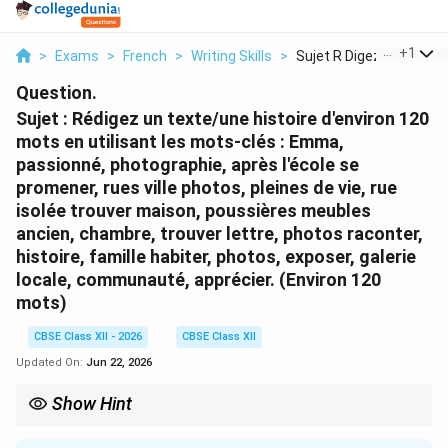
...
+
1
>
Exams
>
French
>
Writing Skills
>
Sujet R Digez Un Tex...
Question.
Sujet : Rédigez un texte/une histoire d'environ 120
mots en utilisant les mots-clés : Emma,
passionné, photographie, après l'école se
promener, rues ville photos, pleines de vie, rue
isolée trouver maison, poussières meubles
ancien, chambre, trouver lettre, photos raconter,
histoire, famille habiter, photos, exposer, galerie
locale, communauté, apprécier. (Environ 120
mots)
CBSE Class XII - 2026
CBSE Class XII
Updated On:
Jun 22, 2026
Show Hint
When writing creative stories based on prompts, use sensory
adjectives describing texture (poussiéreux), age (ancien, rétro),