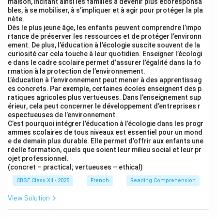
maison, incitant ainsi les familles à devenir plus écoresponsa
(photos raconter, histoire, famille habiter)
bles, à se mobiliser, à s’impliquer et à agir pour protéger la pla
nète.
• Finalement, elle décide d'exposer ses magnifiques
Dès le plus jeune âge, les enfants peuvent comprendre l’impo
photos dans la galerie locale. (photos, exposer, galerie
rtance de préserver les ressources et de protéger l’environn
locale)
ement. De plus, l’éducation à l’écologie suscite souvent de la
curiosité car cela touche à leur quotidien. Enseigner l’écologi
• La communauté entière vient admirer l'exposition et
e dans le cadre scolaire permet d’assurer l’égalité dans la fo
apprécier son talent exceptionnel. (communauté,
rmation à la protection de l’environnement.
L’éducation à l’environnement peut mener à des apprentissag
apprécier)
es concrets. Par exemple, certaines écoles enseignent des p
ratiques agricoles plus vertueuses. Dans l’enseignement sup
Step 3: Flawless French Story (131 words)
érieur, cela peut concerner le développement d’entreprises r
espectueuses de l’environnement.
Emma est une jeune fille passionnée de photographie.
C’est pourquoi intégrer l’éducation à l’écologie dans les progr
Chaque jour après l'école, elle adore se promener dans
ammes scolaires de tous niveaux est essentiel pour un mond
les rues de la ville pour prendre des photos pleines de
e de demain plus durable. Elle permet d’offrir aux enfants une
réelle formation, quels que soient leur milieu social et leur pr
vie. Un après-midi, en marchant dans une rue isolée, elle
ojet professionnel.
a la chance de trouver une vieille maison abandonnée. À
(concret – practical; vertueuses – ethical)
l'intérieur, elle marche prudemment au milieu de la
CBSE Class XII - 2025
French
Reading Comprehension
poussière et des meubles anciens. En explorant une
View Solution
chambre, Emma finit par trouver une vieille lettre
mystérieuse. Cette découverte l'inspire profondément