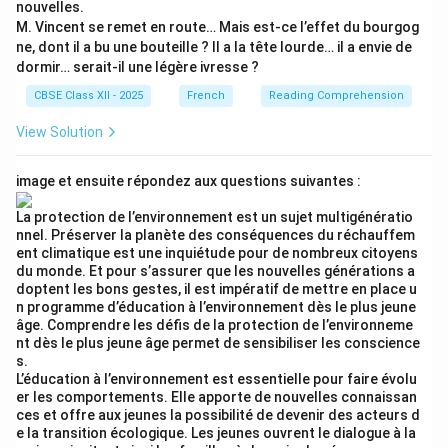
nouvelles.
Mapping
M. Vincent se remet en route… Mais est-ce l’effet du bourgog
ne, dont il a bu une bouteille ? Il a la tête lourde… il a envie de
• Emma est une jeune fille passionnée de photographie.
dormir… serait-il une légère ivresse ?
(Emma, passionné, photographie)
CBSE Class XII - 2025
French
Reading Comprehension
• Chaque jour après l'école, elle aime se promener dans
View Solution
les rues de la ville pour prendre des photos pleines de
vie. (après l'école se promener, rues ville photos,
image et ensuite répondez aux questions suivantes :
pleines de vie)
• Un après-midi, dans une rue isolée, elle décide de
La protection de l’environnement est un sujet multigénératio
nnel. Préserver la planète des conséquences du réchauffem
trouver et d'explorer une vieille maison abandonnée.
ent climatique est une inquiétude pour de nombreux citoyens
(rue isolée trouver maison)
du monde. Et pour s’assurer que les nouvelles générations a
• À l'intérieur, au milieu de la poussière et des meubles
doptent les bons gestes, il est impératif de mettre en place u
n programme d’éducation à l’environnement dès le plus jeune
anciens, elle découvre une chambre sombre.
âge. Comprendre les défis de la protection de l’environneme
(poussières meubles ancien, chambre)
nt dès le plus jeune âge permet de sensibiliser les conscience
s.
• En fouillant un vieux tiroir, elle réussit à trouver une
L’éducation à l’environnement est essentielle pour faire évolu
lettre historique. (trouver lettre)
er les comportements. Elle apporte de nouvelles connaissan
• Cette trouvaille l'inspire à utiliser ses photos pour
ces et offre aux jeunes la possibilité de devenir des acteurs d
e la transition écologique. Les jeunes ouvrent le dialogue à la
raconter l'histoire d'une famille qui y habitait autrefois.