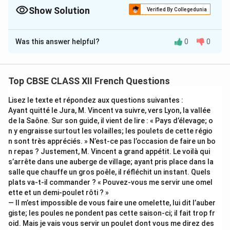
and lighting (sombre, illuminé) to make your narrative writing
Show Solution
Verified By Collegedunia
stand out dynamically.
Solution and Explanation
Was this answer helpful?
0
0
Step 1: Narrative Structural Planning
We construct a beautiful, evocative story
incorporating all 18 keywords/key phrases:
Top CBSE CLASS XII French Questions
•
Exposition:
Emma, her passion for photography, and
her daily walks capturing lively city streets.
Lisez le texte et répondez aux questions suivantes :
•
Inciting Incident:
Wandering down an isolated street
Ayant quitté le Jura, M. Vincent va suivre, vers Lyon, la vallée
de la Saône. Sur son guide, il vient de lire : « Pays d’élevage; o
and discovering an old house filled with dusty antique
n y engraisse surtout les volailles; les poulets de cette régio
furniture.
n sont très appréciés. » N’est-ce pas l’occasion de faire un bo
•
Climax/Discovery:
Entering a bedroom and finding a
n repas ? Justement, M. Vincent a grand appétit. Le voilà qui
historical letter.
s’arrête dans une auberge de village; ayant pris place dans la
salle que chauffe un gros poêle, il réfléchit un instant. Quels
•
Resolution:
Crafting a photographic story of the
plats va-t-il commander ? « Pouvez-vous me servir une omel
past family, exhibiting the collection locally, and
ette et un demi-poulet rôti ? »
winning the community's appreciation.
— Il m’est impossible de vous faire une omelette, lui dit l’auber
giste; les poules ne pondent pas cette saison-ci; il fait trop fr
oid. Mais je vais vous servir un poulet dont vous me direz des
Step 2: Sentence-by-Sentence Keyword Integration