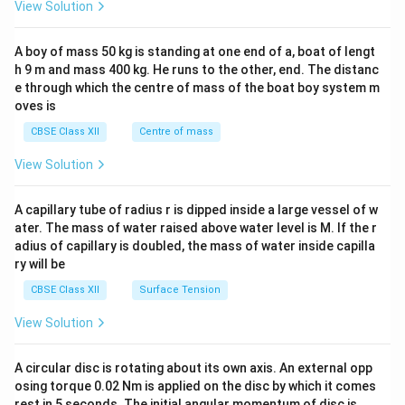
&1
View Solution
\\
2&
b&
A boy of mass 50 kg is standing at one end of a, boat of lengt
c\\
h 9 m and mass 400 kg. He runs to the other, end. The distanc
4&
b^
e through which the centre of mass of the boat boy system m
{2}
oves is
&c
^
CBSE Class XII
Centre of mass
{2}
\en
View Solution
d
{v
ma
A capillary tube of radius r is dipped inside a large vessel of w
tri
ater. The mass of water raised above water level is M. If the r
x}
adius of capillary is doubled, the mass of water inside capilla
ry will be
CBSE Class XII
Surface Tension
View Solution
A circular disc is rotating about its own axis. An external opp
osing torque 0.02 Nm is applied on the disc by which it comes
rest in 5 seconds. The initial angular momentum of disc is