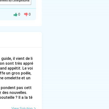
erified By Collegedunia
0
0
gical arc:
asting).
 sorting bins).
usness.
uide, il vient de li
gion sont très appré
and appétit. Le voi
uffe un gros poêle,
aleur transmise
une omelette et un
on, environnement,
ne pondent pas cett
z des nouvelles.
re et ont tendance
teille ? Il a la tê
s. (organiser,
View Solution