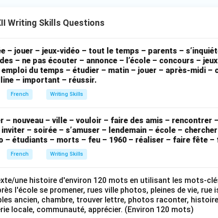
I Writing Skills Questions
e – jouer – jeux-vidéo – tout le temps – parents – s’inquiét
udes – ne pas écouter – annonce – l’école – concours – jeux
– emploi du temps – étudier – matin – jouer – après-midi –
line – important – réussir.
French
Writing Skills
– nouveau – ville – vouloir – faire des amis – rencontrer
– inviter – soirée – s’amuser – lendemain – école – cherch
o – étudiants – morts – feu – 1960 – réaliser – faire fête 
French
Writing Skills
exte/une histoire d'environ 120 mots en utilisant les mots-cl
rès l'école se promener, rues ville photos, pleines de vie, rue 
es ancien, chambre, trouver lettre, photos raconter, histoire,
erie locale, communauté, apprécier. (Environ 120 mots)