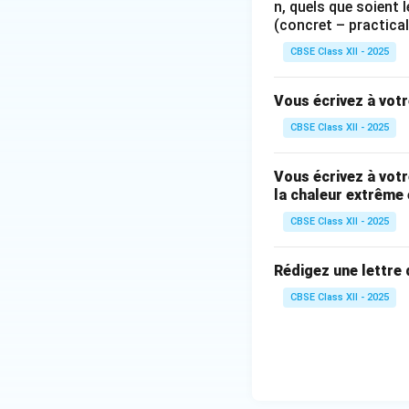
n, quels que soient l
Step 4: English 
(concret – practical
Martin is a young 
CBSE Class XII - 2025
fervent defenders 
the ground and get
Vous écrivez à votr
meeting with his t
sorting bins in th
CBSE Class XII - 2025
importance of red
join him. Through 
Vous écrivez à votr
urgency.
la chaleur extrême 
•
Prepositional S
CBSE Class XII - 2025
someone's awaren
•
Idiomatic Const
Rédigez une lettre
finissent par deveni
CBSE Class XII - 2025
Download Solutio