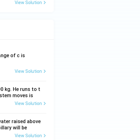
View Solution
ange of c is
View Solution
0 kg. He runs to t
ystem moves is
View Solution
 water raised above
llary will be
View Solution