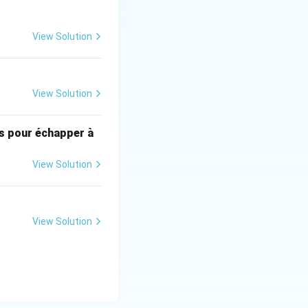
 from his parents,
View Solution
en throw litter on
nize a big
ling selective
ss of the
View Solution
 many volunteers
ecological
es pour échapper à
 chose] (to raise
View Solution
nce.
": les élèves
View Solution