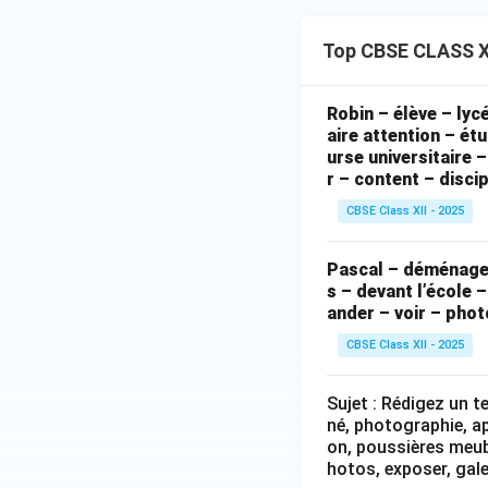
Top CBSE CLASS XI
Robin – élève – lycé
aire attention – ét
urse universitaire 
r – content – discip
CBSE Class XII - 2025
Pascal – déménager 
s – devant l’école 
ander – voir – phot
CBSE Class XII - 2025
Sujet : Rédigez un t
né, photographie, ap
on, poussières meubl
hotos, exposer, gal