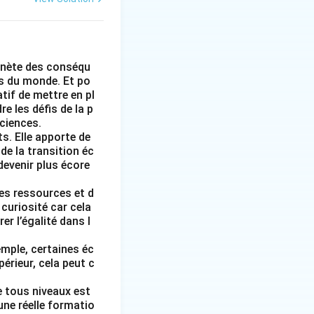
 des poubelles de
re leur
lanète des conséqu
s du monde. Et po
mouvement et
tif de mettre en pl
 les défis de la p
)
sciences.
s. Elle apporte de
de la transition éc
leur héritée de
 devenir plus écore
c tristesse que les
les ressources et d
Pour changer cela,
 curiosité car cela
conçoivent un plan
er l’égalité dans l
e l'école. Martin
mple, certaines éc
r consommation
érieur, cela peut c
t à lui. Grâce à
cologique.
e tous niveaux est
une réelle formatio