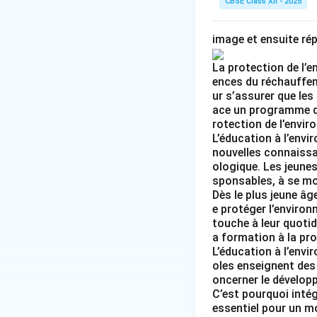
CBSE Class XII - 2025
réunion, professeu
• Ensemble, ils me
image et ensuite ré
tri sélectif dans la
• Martin s'efforce
La protection de l’e
consommation d'én
ences du réchauffem
• Grâce à ses eff
ur s’assurer que les
ace un programme d’
finissent par deve
rotection de l’envir
L’éducation à l’envi
Step 3: Flawless
nouvelles connaissan
Martin est un jeu
ologique. Les jeunes
sponsables, à se mob
ses parents, de fe
Dès le plus jeune âg
élèves jettent sou
e protéger l’environ
Martin décide d'or
touche à leur quotid
pour recycler les 
a formation à la pro
L’éducation à l’env
commence égalemen
oles enseignent des 
d'énergie quotidie
oncerner le dévelop
ces actions, les é
C’est pourquoi intég
essentiel pour un mo