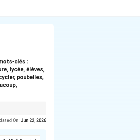
 mots-clés :
re, lycée, élèves,
cycler, poubelles,
aucoup,
» (Thanks to) to
dated On:
Jun 22, 2026