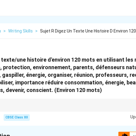
h
>
Writing Skills
>
Sujet R Digez Un Texte Une Histoire D Environ 120
 texte/une histoire d'environ 120 mots en utilisant les
, protection, environnement, parents, défenseurs natu
 gaspiller, énergie, organiser, réunion, professeurs, re
sibiliser, importance réduire consommation, énergie, be
s, devenir, conscient. (Environ 120 mots)
nsitions in essay questions, utilize coordinate conjunctions like « Grâce à 
Up
, or « Pour y remédier » (To remedy this) to introduce solutions.
CBSE Class XII