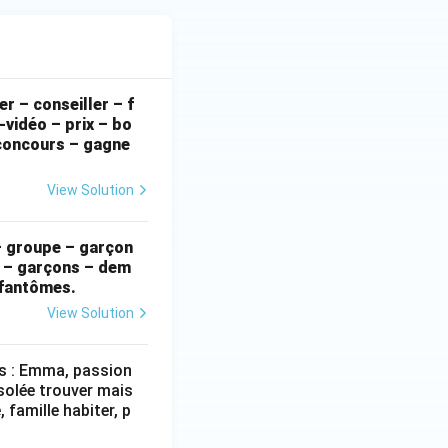
er – conseiller – f
-vidéo – prix – bo
 concours – gagne
View Solution
 – groupe – garçon
er – garçons – dem
– fantômes.
View Solution
és : Emma, passion
isolée trouver mais
 famille habiter, p