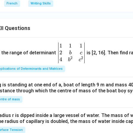
French
Writing Skills
II Questions
1
1
1
\be
2
gin
and the range of determinant
is [2, 16]. Then find r
b
c
2
2
{v
4
b
c
ma
plications of Determinants and Matrices
tri
x}1
 is standing at one end of a, boat of length 9 m and mass 40
&1
distance through which the centre of mass of the boat boy s
&1
\\
ntre of mass
2&
b&
radius r is dipped inside a large vessel of water. The mass of
c\\
the radius of capillary is doubled, the mass of water inside capi
4&
rface Tension