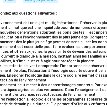
French
Reading Comprehension
rs)
ttent en place un projet pour recycler les déchets en installant
pondez aux questions suivantes :
 cour. (recycler, poubelles, tri sélectif)
 également de sensibiliser ses camarades à l'importance de rédui
nvironnement est un sujet multigénérationnel. Préserver la p
ergie. (sensibiliser, importance réduire consommation, énergie)
ent climatique est une inquiétude pour de nombreux citoyen
orts, beaucoup de volontaires parmi les élèves rejoignent son 
 nouvelles générations adoptent les bons gestes, il est impéra
éducation à l’environnement dès le plus jeune âge. Comprendre
nir conscients. (beaucoup, volontaires, élèves, devenir, conscient
onnement dès le plus jeune âge permet de sensibiliser les con
ronnement est essentielle pour faire évoluer les comportement
 French Story (134 words)
ces et offre aux jeunes la possibilité de devenir des acteurs 
ne homme passionné par la protection de l'environnement, une va
 ouvrent le dialogue à la maison, incitant ainsi les familles à
iliser, à s’impliquer et à agir pour protéger la planète.
rvents défenseurs de la nature. Dans son lycée, il remarque ave
e, les enfants peuvent comprendre l’importance de préserver 
vent des déchets par terre et s'habituent à gaspiller l'énergie. 
nement. De plus, l’éducation à l’écologie suscite souvent de la
ganiser une grande réunion avec ses professeurs. Ensemble, ils 
ien. Enseigner l’écologie dans le cadre scolaire permet d’assur
déchets en installant des poubelles de tri sélectif dans la cour d
tection de l’environnement.
ironnement peut mener à des apprentissages concrets. Par exe
t à sensibiliser ses camarades à l'importance de réduire leu
pratiques agricoles plus vertueuses. Dans l’enseignement sup
nne. Grâce à son dévouement, beaucoup de volontaires se joignen
pement d’entreprises respectueuses de l’environnement.
lèves finissent par devenir pleinement conscients de l'urgence é
rer l’éducation à l’écologie dans les programmes scolaires d
nde de demain plus durable. Elle permet d’offrir aux enfants 