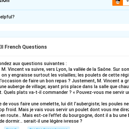
tion
V
xplanation
elpful?
e Structural Planning
e story, we must integrate the 25 keywords seamlessly into a lo
senting Martin, his background (parents, passion for nature).
ying the environmental issues at his high school (litter, energy w
II French Questions
initiative (organizing meetings, working with teachers, introducing
wareness, recruiting volunteers, and shifting collective conscio
pondez aux questions suivantes :
 M. Vincent va suivre, vers Lyon, la vallée de la Saône. Sur son g
e-by-Sentence Keyword Integration Mapping
; on y engraisse surtout les volailles; les poulets de cette ré
 l’occasion de faire un bon repas ? Justement, M. Vincent a gr
 une auberge de village; ayant pris place dans la salle que cha
une homme passionné par la protection de l'environnement, une v
ant. Quels plats va-t-il commander ? « Pouvez-vous me servir 
e fervents défenseurs de la nature. (Martin, passionné, protecti
rs nature)
e de vous faire une omelette, lui dit l’aubergiste; les poules 
trop froid. Mais je vais vous servir un poulet dont vous me dire
 il remarque que les élèves jettent souvent des déchets par ter
en route… Mais est-ce l’effet du bourgogne, dont il a bu une bou
ie. (lycée, élèves, déchets par terre, gaspiller, énergie)
 de dormir… serait-il une légère ivresse ?
 Martin décide d'organiser une grande réunion avec ses professeur