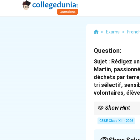
>
Exams
>
Frenc
Question:
Sujet : Rédigez un
Martin, passionné
déchets par terre,
tri sélectif, sen
volontaires, élève
Show Hint
To ensure cohesive tra
express positive cause
CBSE Class XII - 2026