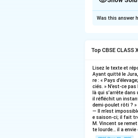
Show Solu
Solution and E
Was this answer h
Step 1: Narrativ
To write a cohesiv
•
Introduction:
Pre
•
Problem:
Identif
Top CBSE CLASS X
•
Action:
Martin's 
•
Result:
Raising a
Lisez le texte et ré
Ayant quitté le Jura,
Step 2: Sentenc
re : « Pays d’élevage
ciés. » N’est-ce pas
là qui s’arrête dans
• Martin est un je
il réfléchit un inst
par ses parents, d
demi-poulet rôti ? »
parents, défenseu
— Il m’est impossibl
e saison-ci; il fait 
• Dans son lycée,
M. Vincent se remet 
à gaspiller l'énerg
te lourde… il a envie
• Pour y remédier,