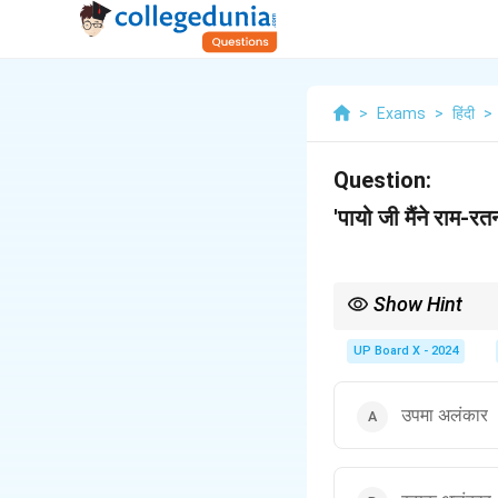
>
Exams
>
हिंदी
>
Question:
'पायो जी मैंने राम-र
Show Hint
रूपक अलंकार की पहचान के लिए
'राम-रतन-धन' का अर्थ है 'र
UP Board X - 2024
उपमा अलंकार