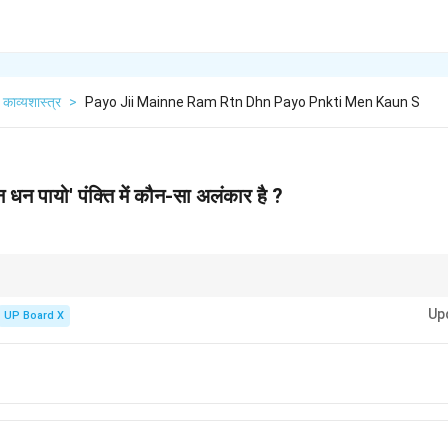
काव्यशास्त्र
>
Payo Jii Mainne Ram Rtn Dhn Payo Pnkti Men Kaun S
तन धन पायो' पंक्ति में कौन-सा अलंकार है ?
 देखें कि क्या उपमेय और उपमान के बीच योजक चिह्न (-) लगा है और क्या 'रूपी' शब्द लगाकर अर्थ
Up
ाम-रतन रूपी धन'।
UP Board X