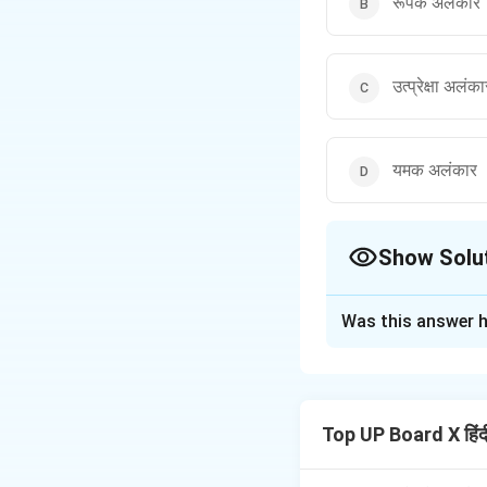
रूपक अलंकार
उत्प्रेक्षा अलंका
यमक अलंकार
Show Solu
The Correct Opt
Was this answer h
Solution and E
Step 1: Understa
दी गई काव्य-पंक्ति मे
Top UP Board X हिं
Step 2: Key Conc
रूपक अलंकार में उपमे