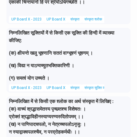
एकाकी चिन्तयानो हि परं श्रेयोऽधिगच्छति ।।
UP Board X - 2023
UP Board X
संस्कृत
संस्कृत श्लोक
निम्नलिखित सूक्तियों में से किसी एक सूक्ति की हिन्दी में व्याख्या
कीजिए:
(क) क्षीयन्ते खलु भूषणानि सततं वाग्भूषणं भूषणम् ।
(ख) विद्या न याऽप्यच्युतभक्तिकारिणी ।
(ग) समत्वं योग उच्यते ।
UP Board X - 2023
UP Board X
संस्कृत
संस्कृत सूक्ति व्याख्या
निम्नलिखित में से किसी एक श्लोक का अर्थ संस्कृत में लिखिए :
(क) वाच्यं श्रद्धासमेतस्य पृच्छतश्च विशेषतः ।
प्रोक्तं श्रद्धाविहीनस्याप्यरण्यरुदितोपमम् ।।
(ख) न पाणिपादचपलो, न नेत्रच्चपलोऽनृजुः ।
न स्याद्वाक्वपलश्चैव, न परद्रोहकर्मधीः ।।