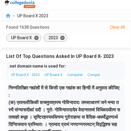
>
UP Board X 2023
Found
1638
Questions
Clear All
UP Board X
2023
List Of Top Questions Asked In UP Board X- 2023
.net domain name is used for:
UP Board X - 2023
UP Board X
Computer
Computer Basics
निम्नलिखित गद्यांशों में से किसी एक गद्यांश का हिन्दी में अनुवाद कीजिए
:
(क) एतामलौकिकी वाचमुपश्रुत्य गोविन्दपादः तमसाधारणं जने मन्वा त
स्यै संन्यासदीक्षां ददौ । गुरोः गोविन्दपादादेव वेदान्ततत्वं विधिवदधीत्य स
तत्वज्ञो बभूव । सृष्टिरहस्यमधिगम्य गुरोराज्ञया स वैदिक-धमर्मोद्धरणार्थ
दिग्विजयाय प्रस्थितः । ग्रामाद प्रामं नगरान्नगरमटन् विद्वद्भिश्च सह