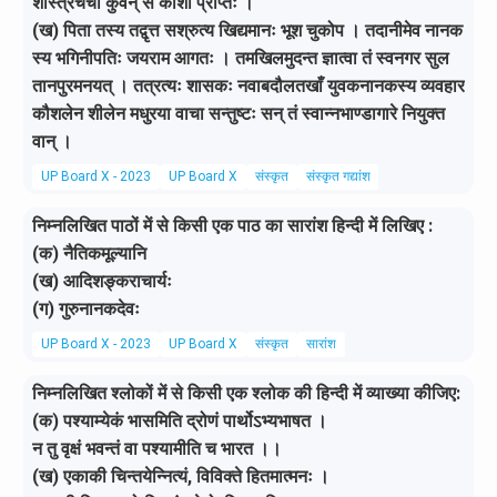
शास्त्रचर्चा कुर्वन् स काशीं प्राप्तः ।
(ख) पिता तस्य तद्वृत्त सश्रुत्य खिद्यमानः भूश चुकोप । तदानीमेव नानक
स्य भगिनीपतिः जयराम आगतः । तमखिलमुदन्त ज्ञात्वा तं स्वनगर सुल
तानपुरमनयत् । तत्रत्यः शासकः नवाबदौलतखाँ युवकनानकस्य व्यवहार
कौशलेन शीलेन मधुरया वाचा सन्तुष्टः सन् तं स्वान्नभाण्डागारे नियुक्त
वान् ।
UP Board X - 2023
UP Board X
संस्कृत
संस्कृत गद्यांश
निम्नलिखित पाठों में से किसी एक पाठ का सारांश हिन्दी में लिखिए :
(क) नैतिकमूल्यानि
(ख) आदिशङ्कराचार्यः
(ग) गुरुनानकदेवः
UP Board X - 2023
UP Board X
संस्कृत
सारांश
निम्नलिखित श्लोकों में से किसी एक श्लोक की हिन्दी में व्याख्या कीजिए:
(क) पश्याम्येकं भासमिति द्रोणं पार्थोऽभ्यभाषत ।
न तु वृक्षं भवन्तं वा पश्यामीति च भारत ।।
(ख) एकाकी चिन्तयेन्नित्यं, विविक्ते हितमात्मनः ।