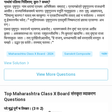
गाथांशं पठित्वा निर्दिश्तम्: कुतः? कथम्?
भूपालः पृषुणुपः नाम धरायां प्रथमः अभिषिक्तः सम्राट्। प्रयागक्षेत्रे पृषुणुपस्य राजधानी
आसीत। राज्याभिषेकसमये चारणाः पृषुणुपस्य स्तुतिं गातुमुद्यताः। ततः पृषुः आज्ञापयत्,
''तिष्ठन्तु चारणाः! यावत् मम सत्कुणाः न प्रकटीयभवन्ति तावत् अहं न स्तोतव्यः। स्तवनं
तु ईश्वरस्यैव भवेत्।'' स्तुतिगायकाः पृषुणुपस्य एतादृशीं निष्कपटतां ज्ञात्वा प्रसन्नाः अभ
वन्।
एकदा पृषुणुपः स्वराज्ये भ्रमणम् अकरोत्। भ्रमणसमये तेन दृष्टं यत् प्रजा अतीव
कृशाः। अशक्तवस्था ताः प्रजाः पशुवज्जीवन्ति। निःकुपत्रं खादन्ति। तत् दृष्ट्वा राजा
चिन्ताकुलः जातः। तत् पुरोहितोऽब्रवीत्, ''हे राजन्, धनधान्यादि सर्वं वस्त्रादि वस्तुतः व
यमर्हाः। उद्धर एव वर्तते। तस्माद् यतस्व।''
Maharashtra Class X Board - 2024
Sanskrit Composite
गद्यांश पर
View Solution
View More Questions
Top Maharashtra Class X Board संस्कृत व्याकरण
Questions
पदे शुद्धं पूर्णं च लिखत। (3 तः 2)