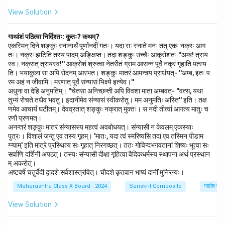
View Solution
गाथांशं पठित्वा निर्दिश्तः: कुतः? कथम्?
एकस्मिन् दिने शङ्कुः स्नानार्थं पूर्णानदीं गतः। यदा सः स्नाते मनः तत् एकः नक्रः आग
तः। नक्रः झटिति तस्य पादम् अङ्क्षिप्त। तदा शङ्कुः उच्चैः आक्रोशतः ''अम्ब! त्राय
स्व। नक्रात् त्रायस्व!'' आक्रोशं श्रुत्वा नेतरीतं ग्राम आसन्नं पूर्वं नक्रं गृहाति पत्स्य
ति। भयाकुला सा अपि रोदनम् आरभत। शङ्कुः मातरं आमन्त्र्य प्रार्थयत्- ''अम्ब, इतः प
रम अहं न जीवामि। मरणात् पूर्वं संन्यासं भिक्ष्ये इत्येव।''
अधुना वा देहि अनुमतिम्। ''चेतसा अनिच्छन्ती अपि विवशा माता अम्बवत्- ''वत्स, यथा
तुभ्यं रोचते तथैव भवतु। इदानीमेव संन्यासं स्वीकरोतु। मम अनुमतिः अस्ति'' इति। तक्ष
णमेव आचार्यं घटीतम्। देवव्रतात् शङ्कुः नक्रात् मुक्तः। स नदी तीर्त्वा आगत्य मातुः च
रणौ प्रणमत्।
अनन्तरं शङ्कुः मातरं संन्यासस्य महत्वं अवबोधयत्। संन्यासी न केवलम् एकस्याः
पुत्रः। विशालं जन्तु एव तस्य गृहम्। 'मातः, यदा त्वं स्मरिष्यसि तदा एव तस्मिन पीडाम
ग्न्याम्' इति मात्रे प्रस्थित्य सः गृहात् निरगच्छत्। ततः गोविन्दभगवतानां शिष्यः भूत्वा सः
सर्वाणि दर्शिनी अपठत्। तस्यः संन्यासी दीक्षा गृहित्वा वैदिकधर्मस्य स्थापना अर्थं प्रस्थान
म् अकरोत्।
अष्टवर्षे चतुर्वेदी द्वादशे सर्वशास्त्रवित्। चौदशे कृतवान भाष्यं दानीं मुनिरन्यः।
Maharashtra Class X Board - 2024
Sanskrit Composite
गद्यांश पर
View Solution