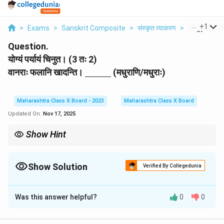
...
+
1
>
Exams
>
Sanskrit Composite
>
संस्कृत व्याकरण
>
Yogyam Par
Question.
योग्यं पर्यायं चिनुत। (3 तः 2)
\
वानराः फलानि खादन्ति।
(मधुराणि/मधुराः)
u
n
d
Maharashtra Class X Board - 2023
Maharashtra Class X Board
e
Updated On:
Nov 17, 2025
rl
i
Show Hint
n
e
\begin{array}{rl} \bullet & \text{वाच्यपरि
∙
वाच्यपरिवर्तनम्
:
कर्तृवाच्ये
कर्ता
1-
विभक्तौ
(
यथा
- ’
सः
करोति
’)
।
कर्मवाच्ये
कर्ता
3-
∙
क्रियापद
-
चयनम्
:
क्रियापदं
सर्वदा
कर्तृपदस्य
पुरुषं
वचनं
च
अनुसरति
(
यथा
-
त्वं
{
Show Solution
Verified By Collegedunia
∙
विशेषण
-
चयनम्
:
विशेषणं
सर्वदा
विशेष्यस्य
लिङ्गं
,
विभक्तिं
,
वचनं
च
अनुसरति
(
यथ
\
Solution and Explanation
h
s
Was this answer helpful?
0
0
अत्र विशेषणं (adjective) 'मधुर' (sweet) विशेष्यस्य (noun)
p
'फलानि' (fruits) कृते प्रयुक्तम्। 'फलानि' इति नपुंसकलिङ्ग-
a