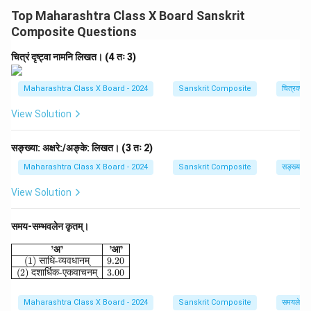
बहुवचन-द्वितीयाविभक्ति-रूपम् अस्ति। अतः विशेषणम् अपि 'मधुराणि'
c
Top Maharashtra Class X Board Sanskrit
e
(नपुंसकलिङ्ग-बहुवचनम्) भवेत्। 'मधुराः' इति पुल्लिङ्ग-बहुवचनं वा
Composite Questions
{
स्त्रीलिङ्ग-बहुवचनं वा भवति। (Here the adjective 'madhura'
1
is used for the noun 'phalāni'. 'phalāni' is neuter, plural,
चित्रं दृष्ट्वा नामनि लिखत। (4 तः 3)
c
and in the 2nd case (accusative). Therefore, the
m
adjective must also be 'madhurāṇi' (neuter, plural).
Maharashtra Class X Board - 2024
Sanskrit Composite
चित्रवर्णनम
}
}
'madhurāḥ' is masculine or feminine plural.)
View Solution
Download Solution in PDF
सङ्ख्या: अक्षरे:/अङ्के: लिखत। (3 तः 2)
Maharashtra Class X Board - 2024
Sanskrit Composite
सङ्ख्याज्ञान
View Solution
समय-सम्भवलेन कृतम्।
\begin{array}{|c|c|} \hline \textbf{'अ'} & \textbf{'आ'} \\
’
अ
’
’
आ
’
(1)
साधि
-
व्यवधानम्
9.20
(2)
दशार्धिक
-
एकवाचनम्
3.00
Maharashtra Class X Board - 2024
Sanskrit Composite
समयलेखनम