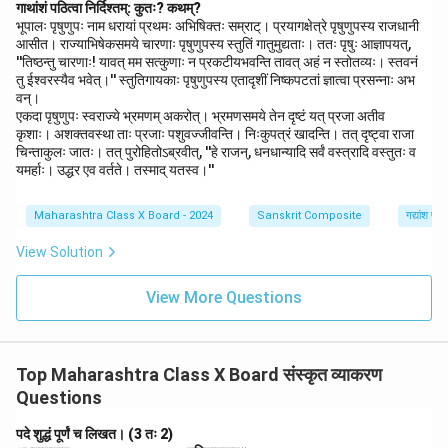
गाथांशं पठित्वा निर्दिश्तम्: कुतः? कथम्?
भूपालः पृषुणुपः नाम धरायां प्रथमः अभिषिक्तः सम्राट्। प्रयागक्षेत्रे पृषुणुपस्य राजधानी
आसीत। राज्याभिषेकसमये चारणाः पृषुणुपस्य स्तुतिं गातुमुद्यताः। ततः पृषुः आज्ञापयत्,
''तिष्ठन्तु चारणाः! यावत् मम सत्कुणाः न प्रकटीयभवन्ति तावत् अहं न स्तोतव्यः। स्तवनं
तु ईश्वरस्यैव भवेत्।'' स्तुतिगायकाः पृषुणुपस्य एतादृशीं निष्कपटतां ज्ञात्वा प्रसन्नाः अभ
वन्।
एकदा पृषुणुपः स्वराज्ये भ्रमणम् अकरोत्। भ्रमणसमये तेन दृष्टं यत् प्रजा अतीव
कृशाः। अशक्तवस्था ताः प्रजाः पशुवज्जीवन्ति। निःकुपत्रं खादन्ति। तत् दृष्ट्वा राजा
चिन्ताकुलः जातः। तत् पुरोहितोऽब्रवीत्, ''हे राजन्, धनधान्यादि सर्वं वस्त्रादि वस्तुतः व
यमर्हाः। उद्धर एव वर्तते। तस्माद् यतस्व।''
Maharashtra Class X Board - 2024
Sanskrit Composite
गद्यांश पर
View Solution
View More Questions
Top Maharashtra Class X Board संस्कृत व्याकरण
Questions
पदे शुद्धं पूर्णं च लिखत। (3 तः 2)