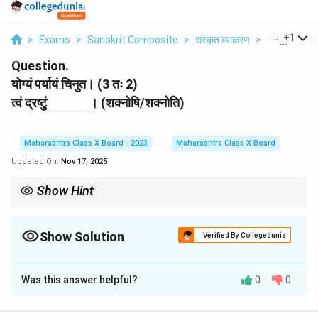
...
+
1
>
Exams
>
Sanskrit Composite
>
संस्कृत व्याकरण
>
Yogyam Par
Question.
योग्यं पर्यायं चिनुत। (3 तः 2)
\
त्वं द्रष्टुं
। (शक्नोषि/शक्नोति)
u
n
d
Maharashtra Class X Board - 2023
Maharashtra Class X Board
e
Updated On:
Nov 17, 2025
rl
i
Show Hint
n
e
\begin{array}{rl} \bullet & \text{वाच्यपरि
∙
वाच्यपरिवर्तनम्
:
कर्तृवाच्ये
कर्ता
1-
विभक्तौ
(
यथा
- ’
सः
करोति
’)
।
कर्मवाच्ये
कर्ता
3-
∙
क्रियापद
-
चयनम्
:
क्रियापदं
सर्वदा
कर्तृपदस्य
पुरुषं
वचनं
च
अनुसरति
(
यथा
-
त्वं
{
Show Solution
Verified By Collegedunia
∙
विशेषण
-
चयनम्
:
विशेषणं
सर्वदा
विशेष्यस्य
लिङ्गं
,
विभक्तिं
,
वचनं
च
अनुसरति
(
यथ
\
Solution and Explanation
h
s
Was this answer helpful?
0
0
कर्ता 'त्वम्' (You) मध्यमपुरुषः एकवचनम् (2nd Person Singular)
p
अस्ति। 'शक्' (to be able) धातोः लट्-लकारे (Present Tense)
a