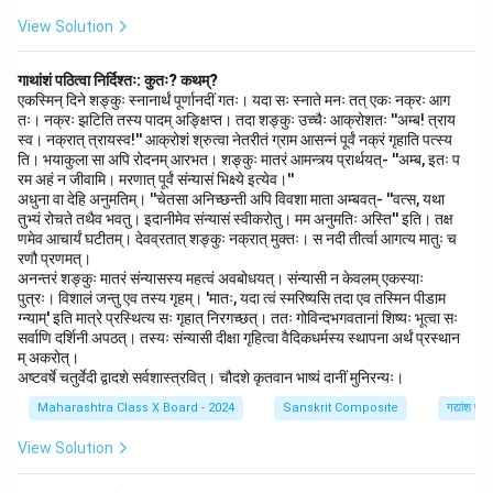
View Solution
गाथांशं पठित्वा निर्दिश्तः: कुतः? कथम्?
एकस्मिन् दिने शङ्कुः स्नानार्थं पूर्णानदीं गतः। यदा सः स्नाते मनः तत् एकः नक्रः आग
तः। नक्रः झटिति तस्य पादम् अङ्क्षिप्त। तदा शङ्कुः उच्चैः आक्रोशतः ''अम्ब! त्राय
स्व। नक्रात् त्रायस्व!'' आक्रोशं श्रुत्वा नेतरीतं ग्राम आसन्नं पूर्वं नक्रं गृहाति पत्स्य
ति। भयाकुला सा अपि रोदनम् आरभत। शङ्कुः मातरं आमन्त्र्य प्रार्थयत्- ''अम्ब, इतः प
रम अहं न जीवामि। मरणात् पूर्वं संन्यासं भिक्ष्ये इत्येव।''
अधुना वा देहि अनुमतिम्। ''चेतसा अनिच्छन्ती अपि विवशा माता अम्बवत्- ''वत्स, यथा
तुभ्यं रोचते तथैव भवतु। इदानीमेव संन्यासं स्वीकरोतु। मम अनुमतिः अस्ति'' इति। तक्ष
णमेव आचार्यं घटीतम्। देवव्रतात् शङ्कुः नक्रात् मुक्तः। स नदी तीर्त्वा आगत्य मातुः च
रणौ प्रणमत्।
अनन्तरं शङ्कुः मातरं संन्यासस्य महत्वं अवबोधयत्। संन्यासी न केवलम् एकस्याः
पुत्रः। विशालं जन्तु एव तस्य गृहम्। 'मातः, यदा त्वं स्मरिष्यसि तदा एव तस्मिन पीडाम
ग्न्याम्' इति मात्रे प्रस्थित्य सः गृहात् निरगच्छत्। ततः गोविन्दभगवतानां शिष्यः भूत्वा सः
सर्वाणि दर्शिनी अपठत्। तस्यः संन्यासी दीक्षा गृहित्वा वैदिकधर्मस्य स्थापना अर्थं प्रस्थान
म् अकरोत्।
अष्टवर्षे चतुर्वेदी द्वादशे सर्वशास्त्रवित्। चौदशे कृतवान भाष्यं दानीं मुनिरन्यः।
Maharashtra Class X Board - 2024
Sanskrit Composite
गद्यांश पर
View Solution