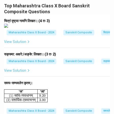
मध्यमपुरुष-एकवचनस्य रूपं 'शक्नोषि' भवति। 'शक्नोति' इति
c
Top Maharashtra Class X Board Sanskrit
e
प्रथमपुरुष-एकवचनस्य (3rd Person Singular) रूपम् अस्ति (यथा
Composite Questions
{
- सः शक्नोति)। (The subject 'tvam' is 2nd person singular.
1
The present tense, 2nd person singular form of the
चित्रं दृष्ट्वा नामनि लिखत। (4 तः 3)
c
root 'śak' is 'śaknoṣi'. 'śaknoti' is the 3rd person singular
m
form.)
Maharashtra Class X Board - 2024
Sanskrit Composite
चित्रवर्णनम
}
}
View Solution
Download Solution in PDF
सङ्ख्या: अक्षरे:/अङ्के: लिखत। (3 तः 2)
Maharashtra Class X Board - 2024
Sanskrit Composite
सङ्ख्याज्ञान
View Solution
समय-सम्भवलेन कृतम्।
\begin{array}{|c|c|} \hline \textbf{'अ'} & \textbf{'आ'} \\
’
अ
’
’
आ
’
(1)
साधि
-
व्यवधानम्
9.20
(2)
दशार्धिक
-
एकवाचनम्
3.00
Maharashtra Class X Board - 2024
Sanskrit Composite
समयलेखनम