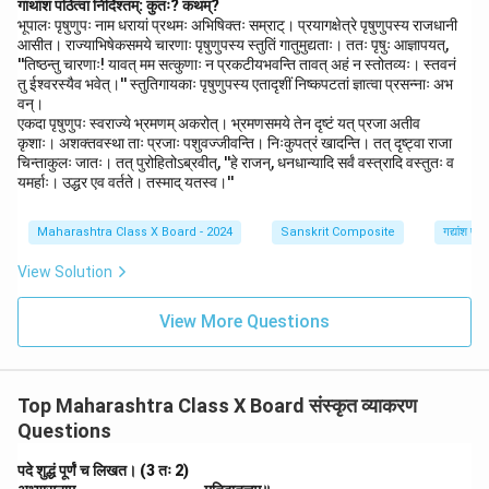
गाथांशं पठित्वा निर्दिश्तम्: कुतः? कथम्?
भूपालः पृषुणुपः नाम धरायां प्रथमः अभिषिक्तः सम्राट्। प्रयागक्षेत्रे पृषुणुपस्य राजधानी
आसीत। राज्याभिषेकसमये चारणाः पृषुणुपस्य स्तुतिं गातुमुद्यताः। ततः पृषुः आज्ञापयत्,
''तिष्ठन्तु चारणाः! यावत् मम सत्कुणाः न प्रकटीयभवन्ति तावत् अहं न स्तोतव्यः। स्तवनं
तु ईश्वरस्यैव भवेत्।'' स्तुतिगायकाः पृषुणुपस्य एतादृशीं निष्कपटतां ज्ञात्वा प्रसन्नाः अभ
वन्।
एकदा पृषुणुपः स्वराज्ये भ्रमणम् अकरोत्। भ्रमणसमये तेन दृष्टं यत् प्रजा अतीव
कृशाः। अशक्तवस्था ताः प्रजाः पशुवज्जीवन्ति। निःकुपत्रं खादन्ति। तत् दृष्ट्वा राजा
चिन्ताकुलः जातः। तत् पुरोहितोऽब्रवीत्, ''हे राजन्, धनधान्यादि सर्वं वस्त्रादि वस्तुतः व
यमर्हाः। उद्धर एव वर्तते। तस्माद् यतस्व।''
Maharashtra Class X Board - 2024
Sanskrit Composite
गद्यांश पर
View Solution
View More Questions
Top Maharashtra Class X Board संस्कृत व्याकरण
Questions
पदे शुद्धं पूर्णं च लिखत। (3 तः 2)