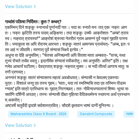
View Solution
गाथांशं पठित्वा निर्दिश्तः: कुतः? कथम्?
एकस्मिन् दिने शङ्कुः स्नानार्थं पूर्णानदीं गतः। यदा सः स्नाते मनः तत् एकः नक्रः आग
तः। नक्रः झटिति तस्य पादम् अङ्क्षिप्त। तदा शङ्कुः उच्चैः आक्रोशतः ''अम्ब! त्राय
स्व। नक्रात् त्रायस्व!'' आक्रोशं श्रुत्वा नेतरीतं ग्राम आसन्नं पूर्वं नक्रं गृहाति पत्स्य
ति। भयाकुला सा अपि रोदनम् आरभत। शङ्कुः मातरं आमन्त्र्य प्रार्थयत्- ''अम्ब, इतः प
रम अहं न जीवामि। मरणात् पूर्वं संन्यासं भिक्ष्ये इत्येव।''
अधुना वा देहि अनुमतिम्। ''चेतसा अनिच्छन्ती अपि विवशा माता अम्बवत्- ''वत्स, यथा
तुभ्यं रोचते तथैव भवतु। इदानीमेव संन्यासं स्वीकरोतु। मम अनुमतिः अस्ति'' इति। तक्ष
णमेव आचार्यं घटीतम्। देवव्रतात् शङ्कुः नक्रात् मुक्तः। स नदी तीर्त्वा आगत्य मातुः च
रणौ प्रणमत्।
अनन्तरं शङ्कुः मातरं संन्यासस्य महत्वं अवबोधयत्। संन्यासी न केवलम् एकस्याः
पुत्रः। विशालं जन्तु एव तस्य गृहम्। 'मातः, यदा त्वं स्मरिष्यसि तदा एव तस्मिन पीडाम
ग्न्याम्' इति मात्रे प्रस्थित्य सः गृहात् निरगच्छत्। ततः गोविन्दभगवतानां शिष्यः भूत्वा सः
सर्वाणि दर्शिनी अपठत्। तस्यः संन्यासी दीक्षा गृहित्वा वैदिकधर्मस्य स्थापना अर्थं प्रस्थान
म् अकरोत्।
अष्टवर्षे चतुर्वेदी द्वादशे सर्वशास्त्रवित्। चौदशे कृतवान भाष्यं दानीं मुनिरन्यः।
Maharashtra Class X Board - 2024
Sanskrit Composite
गद्यांश पर
View Solution