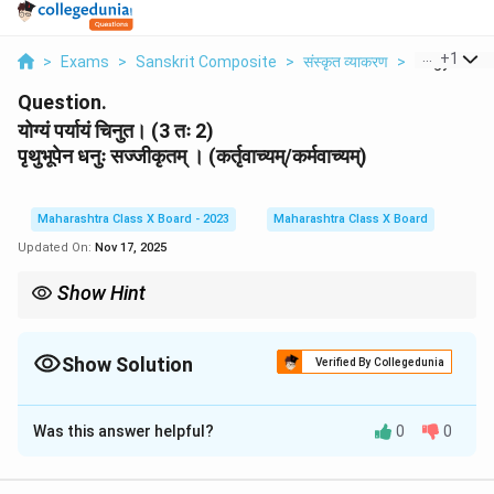
...
+
1
>
Exams
>
Sanskrit Composite
>
संस्कृत व्याकरण
>
Yogyam Par
Question.
योग्यं पर्यायं चिनुत। (3 तः 2)
पृथुभूपेन धनुः सज्जीकृतम् । (कर्तृवाच्यम्/कर्मवाच्यम्)
Maharashtra Class X Board - 2023
Maharashtra Class X Board
Updated On:
Nov 17, 2025
Show Hint
\begin{array}{rl} \bullet & \text{वाच्यपरि
∙
वाच्यपरिवर्तनम्
:
कर्तृवाच्ये
कर्ता
1-
विभक्तौ
(
यथा
- ’
सः
करोति
’)
।
कर्मवाच्ये
कर्ता
3-
∙
क्रियापद
-
चयनम्
:
क्रियापदं
सर्वदा
कर्तृपदस्य
पुरुषं
वचनं
च
अनुसरति
(
यथा
-
त्वं
Show Solution
Verified By Collegedunia
∙
विशेषण
-
चयनम्
:
विशेषणं
सर्वदा
विशेष्यस्य
लिङ्गं
,
विभक्तिं
,
वचनं
च
अनुसरति
(
यथ
Solution and Explanation
Was this answer helpful?
0
0
अस्मिन् वाक्ये कर्ता 'पृथुभूपेन' तृतीया-विभक्तौ अस्ति, कर्म 'धनुः' प्रथमा-
विभक्तौ अस्ति, तथा क्रियापदं 'सज्जीकृतम्' (क्त-प्रत्ययान्तं)