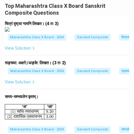
कर्मानुसारं (नपुंसकलिङ्गम्, एकवचनम्) अस्ति। एषा रचना (३ + १ +
Top Maharashtra Class X Board Sanskrit
१) कर्मवाच्यस्य (Passive Voice) सूचिका अस्ति। (In this
Composite Questions
sentence, the subject 'pṛthubhūpena' is in the 3rd case,
the object 'dhanuḥ' is in the 1st case, and the verb
चित्रं दृष्ट्वा नामनि लिखत। (4 तः 3)
'sajjīkṛtam' (kta-participle) agrees with the object. This
3-1-1 structure indicates the passive voice.)
Maharashtra Class X Board - 2024
Sanskrit Composite
चित्रवर्णनम
View Solution
Download Solution in PDF
सङ्ख्या: अक्षरे:/अङ्के: लिखत। (3 तः 2)
Maharashtra Class X Board - 2024
Sanskrit Composite
सङ्ख्याज्ञान
View Solution
समय-सम्भवलेन कृतम्।
\begin{array}{|c|c|} \hline \textbf{'अ'} & \textbf{'आ'} \\
’
अ
’
’
आ
’
(1)
साधि
-
व्यवधानम्
9.20
(2)
दशार्धिक
-
एकवाचनम्
3.00
Maharashtra Class X Board - 2024
Sanskrit Composite
समयलेखनम