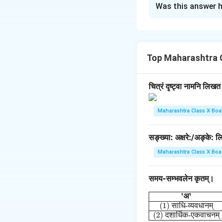
Was this answer h
\
गच्छ
बालकः विद्यालयं
u
n
de
Download Solutio
Top Maharashtra 
rli
ne
{
चित्रं दृष्ट्वा नामनि लिख
ग
च्छ
Maharashtra Class X Boa
ति
}
सङ्ख्या: अक्षरे:/अङ्के:
Maharashtra Class X Boa
समय-सम्भवलेन कृतम्।
’
अ
’
\begin{
(1)
साधि
-
व्यवधानम्
(2)
दशार्धिक
-
एकवाचनम्