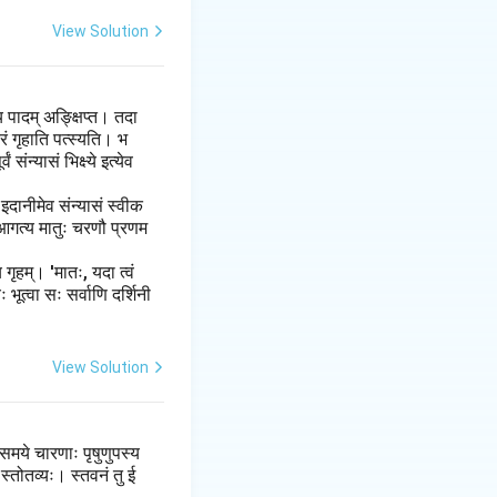
View Solution
 पादम् अङ्क्षिप्त। तदा
्रं गृहाति पत्स्यति। भ
न्यासं भिक्ष्ये इत्येव
इदानीमेव संन्यासं स्वीक
 आगत्य मातुः चरणौ प्रणम
गृहम्। 'मातः, यदा त्वं
 भूत्वा सः सर्वाणि दर्शिनी
View Solution
समये चारणाः पृषुणुपस्य
 स्तोतव्यः। स्तवनं तु ई