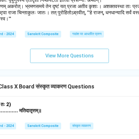
यकाः पृषुणुपस्य एतादृशीं निष्कपटतां ज्ञात्वा प्रसन्नाः अभवन्।
्रमणम् अकरोत्। भ्रमणसमये तेन दृष्टं यत् प्रजा अतीव कृशाः। अशक्तवस्था ताः प्र
्ट्वा राजा चिन्ताकुलः जातः। तत् पुरोहितोऽब्रवीत्, ''हे राजन्, धनधान्यादि सर्वं वस्
यतस्व।''
rd - 2024
Sanskrit Composite
गद्यांश पर आधारित प्रश्न
View More Questions
ass X Board संस्कृत व्याकरण Questions
3 तः 2)
............ मतिदातृत्तम्॥
rd - 2024
Sanskrit Composite
संस्कृत व्याकरण