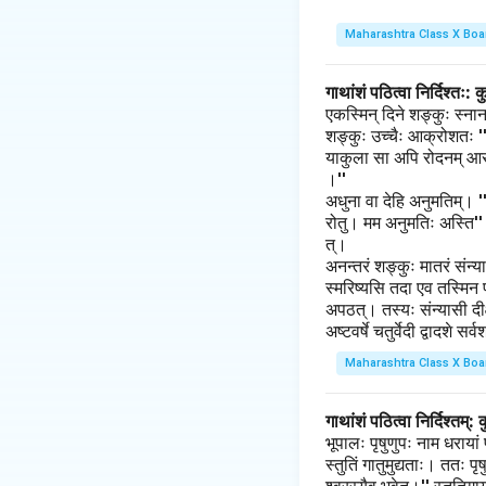
Maharashtra Class X Boa
गाथांशं पठित्वा निर्दिश्तः
एकस्मिन् दिने शङ्कुः स्ना
शङ्कुः उच्चैः आक्रोशतः ''अम
याकुला सा अपि रोदनम् आरभत।
।''
अधुना वा देहि अनुमतिम्। '
रोतु। मम अनुमतिः अस्ति'' 
त्।
अनन्तरं शङ्कुः मातरं संन्य
स्मरिष्यसि तदा एव तस्मिन पी
अपठत्। तस्यः संन्यासी दीक्
अष्टवर्षे चतुर्वेदी द्वादशे स
Maharashtra Class X Boa
गाथांशं पठित्वा निर्दिश्तम
भूपालः पृषुणुपः नाम धराया
स्तुतिं गातुमुद्यताः। ततः प