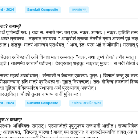
rd - 2024
Sanskrit Composite
समयलेखनम्
: कुतः? कथम्?
नार्थं पूर्णानदीं गतः। यदा सः स्नाते मनः तत् एकः नक्रः आगतः। नक्रः झटिति तस्य
्ब! त्रायस्व। नक्रात् त्रायस्व!'' आक्रोशं श्रुत्वा नेतरीतं ग्राम आसन्नं पूर्वं नक
 शङ्कुः मातरं आमन्त्र्य प्रार्थयत्- ''अम्ब, इतः परम अहं न जीवामि। मरणात् पूर्वं सं
'चेतसा अनिच्छन्ती अपि विवशा माता अम्बवत्- ''वत्स, यथा तुभ्यं रोचते तथैव भवतु। 
इति। तक्षणमेव आचार्यं घटीतम्। देवव्रतात् शङ्कुः नक्रात् मुक्तः। स नदी तीर्त्वा
ासस्य महत्वं अवबोधयत्। संन्यासी न केवलम् एकस्याः पुत्रः। विशालं जन्तु एव तस्य 
डामग्न्याम्' इति मात्रे प्रस्थित्य सः गृहात् निरगच्छत्। ततः गोविन्दभगवतानां शिष्यः
षा गृहित्वा वैदिकधर्मस्य स्थापना अर्थं प्रस्थानम् अकरोत्।
र्वशास्त्रवित्। चौदशे कृतवान भाष्यं दानीं मुनिरन्यः।
rd - 2024
Sanskrit Composite
गद्यांश पर आधारित प्रश्न
्: कुतः? कथम्?
ं प्रथमः अभिषिक्तः सम्राट्। प्रयागक्षेत्रे पृषुणुपस्य राजधानी आसीत। राज्याभिषेक
ृषुः आज्ञापयत्, ''तिष्ठन्तु चारणाः! यावत् मम सत्कुणाः न प्रकटीयभवन्ति तावत् अहं न