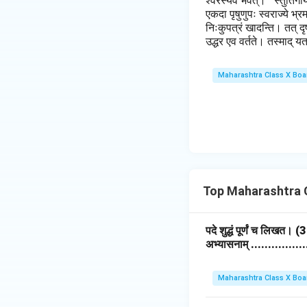
श्वरस्यैव भवेत्।'' स्तुतिगा
एकदा पृषुणुपः स्वराज्ये भ
निःकुपत्रं खादन्ति। तत् दृष
उद्धर एव वर्तते। तस्माद् 
Maharashtra Class X Boa
Top Maharashtra Cl
पदे शुद्धं पूर्णं च लिखत। (
अभ्यासनाम् ................
Maharashtra Class X Boa