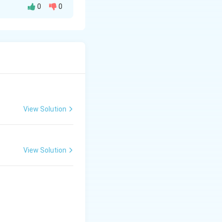
0
0
View Solution
View Solution
1) साधि-व्यवधानम्} & \text{9.20} \\ \hline \text{(2) दशार्धिक-एकवाच