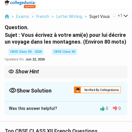
...
+
1
>
Exams
>
French
>
Letter Writing
>
Sujet Vous Crivez Vo...
Question.
Sujet : Vous écrivez à votre ami(e) pour lui décrire
un voyage dans les montagnes. (Environ 80 mots)
CBSE Class XII - 2026
CBSE Class XII
Updated On:
Jun 22, 2026
Show Hint
To cleanly transition from your description back to your
recipient, use the simple idiomatic prompt: « Et toi, comment se
passent tes... ? » (And you, how are your... going?). It shows
Show Solution
Verified By Collegedunia
natural epistolary flow.
Solution and Explanation
Was this answer helpful?
0
0
Step 1: Planning and Informal Letter Format
Writing an informal letter in French requires a specific
spatial layout:
Top CBSE CLASS XII French Questions