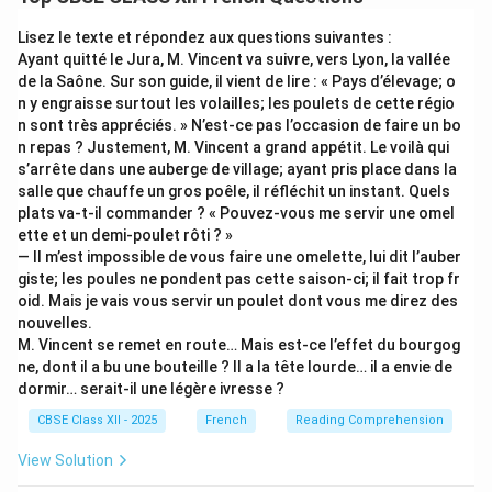
•
Date and Place:
Placed at the top-right corner (e.g.,
New Delhi, le 22 juin 2026).
Lisez le texte et répondez aux questions suivantes :
•
Greeting:
Informal opening on the left (e.g., Cher
Ayant quitté le Jura, M. Vincent va suivre, vers Lyon, la vallée
de la Saône. Sur son guide, il vient de lire : « Pays d’élevage; o
Marc, or Chère Marie,).
n y engraisse surtout les volailles; les poulets de cette régio
•
Sign-off:
Warm closing at the bottom right (e.g.,
n sont très appréciés. » N’est-ce pas l’occasion de faire un bo
Amicalement,, Grosses bises,, Affectueusement,).
n repas ? Justement, M. Vincent a grand appétit. Le voilà qui
s’arrête dans une auberge de village; ayant pris place dans la
salle que chauffe un gros poêle, il réfléchit un instant. Quels
Step 2: Key Vocabulary and Idioms
plats va-t-il commander ? « Pouvez-vous me servir une omel
• raconter mon incroyable voyage (to tell about my
ette et un demi-poulet rôti ? »
incredible trip)
— Il m’est impossible de vous faire une omelette, lui dit l’auber
• montagnes couvertes de neige (mountains covered in
giste; les poules ne pondent pas cette saison-ci; il fait trop fr
oid. Mais je vais vous servir un poulet dont vous me direz des
snow)
nouvelles.
• faire de longues randonnées (to go for long hikes)
M. Vincent se remet en route… Mais est-ce l’effet du bourgog
• un séjour inoubliable (an unforgettable stay)
ne, dont il a bu une bouteille ? Il a la tête lourde… il a envie de
dormir… serait-il une légère ivresse ?
Step 3: Standard Draft (82 words)
CBSE Class XII - 2025
French
Reading Comprehension
New Delhi, le 22 juin 2026 Cher Marc,
View Solution
J'espère que tu vas bien. Je t'écris pour te raconter