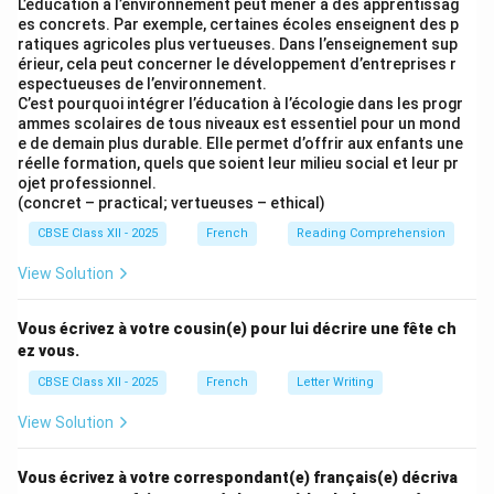
L’éducation à l’environnement peut mener à des apprentissag
forests and even camped under the stars. The fresh
es concrets. Par exemple, certaines écoles enseignent des p
mountain air did me a lot of good. It was an
ratiques agricoles plus vertueuses. Dans l’enseignement sup
unforgettable stay! And you, how is your vacation
érieur, cela peut concerner le développement d’entreprises r
espectueuses de l’environnement.
going? Write to me soon. Warmly, Arjun.
C’est pourquoi intégrer l’éducation à l’écologie dans les progr
•
L'Imparfait vs. Le Passé Composé:
The text uses
ammes scolaires de tous niveaux est essentiel pour un mond
the imperfect tense (étaient) to describe background
e de demain plus durable. Elle permet d’offrir aux enfants une
réelle formation, quels que soient leur milieu social et leur pr
states/scenery, and the passé composé (avons fait,
ojet professionnel.
avons campé, a fait) to narrate specific completed
(concret – practical; vertueuses – ethical)
past actions.
CBSE Class XII - 2025
French
Reading Comprehension
•
Adjective Agreement:
Note the agreement of the
View Solution
feminine plural adjective magnifiques and past
participle couvertes with the feminine plural noun les
Vous écrivez à votre cousin(e) pour lui décrire une fête ch
montagnes.
ez vous.
CBSE Class XII - 2025
French
Letter Writing
Download Solution in PDF
View Solution
Vous écrivez à votre correspondant(e) français(e) décriva