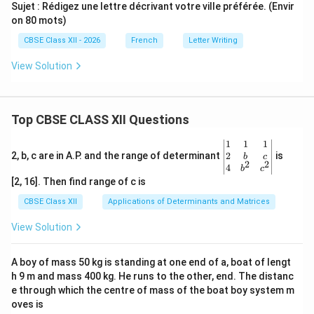
Sujet : Rédigez une lettre décrivant votre ville préférée. (Envir
on 80 mots)
CBSE Class XII - 2026
French
Letter Writing
View Solution
Top CBSE CLASS XII Questions
\be
1
1
1
gin
2
2, b, c are in A.P. and the range of determinant
is
b
c
2
2
{v
4
b
c
ma
[2, 16]. Then find range of c is
tri
x}1
CBSE Class XII
Applications of Determinants and Matrices
&1
&1
View Solution
\\
2&
b&
A boy of mass 50 kg is standing at one end of a, boat of lengt
c\\
h 9 m and mass 400 kg. He runs to the other, end. The distanc
4&
b^
e through which the centre of mass of the boat boy system m
{2}
oves is
&c