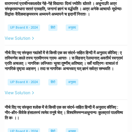
वाराणस्यां प्राचीनकालादेव गेहे-गेहे विद्यायाः दिव्यं ज्योतिः द्योतते । अधुनाऽपि अत्र
संस्कृतवाग्धारा सततं प्रवहति, जनानां ज्ञानं च वर्द्धयति । अत्र अनेके आचार्याः मूर्धन्याः
विद्वांसः वैदिकवाङ्मयस्य अध्ययने अध्यापने च इदानीं निरताः ।
UP Board X - 2024
हिंदी
अनुवाद
View Solution
नीचे दिए गए संस्कृत गद्यांशों में से किसी एक का संदर्भ-सहित हिन्दी में अनुवाद कीजिए : ए
तस्मिन्नेव काले तस्य ग्रामीणस्य ग्रामः आगतः । स विहसन् रेलयानात् अवतीर्य स्वग्रामं
प्रति अचलत् । नागरिकः लज्जितः भूत्वा तूष्णीम् अतिष्ठत् । सर्वे यात्रिणः वाचालं तं
नागरिकं दृष्ट्वा अहसन् । तदा स नागरिकः अन्वभवत् यत् ज्ञानं सर्वत्र सम्भवति ।
UP Board X - 2024
हिंदी
अनुवाद
View Solution
नीचे दिए गए संस्कृत श्लोक में से किसी एक का संदर्भ-सहित हिन्दी में अनुवाद कीजिए :
नीर-क्षीर-विवेके हंसालस्यं त्वमेव तनुषे चेत् । विश्वमिस्मन्नअधुनान्यः कुलव्रतं पालयिष्य
ति कः ।।
UP Board X - 2024
हिंदी
अनुवाद