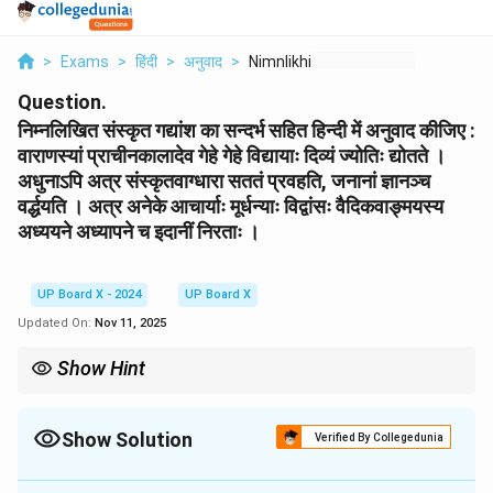
>
Exams
>
हिंदी
>
अनुवाद
>
Nimnlikhit Snskrit G...
Question.
निम्नलिखित संस्कृत गद्यांश का सन्दर्भ सहित हिन्दी में अनुवाद कीजिए :
वाराणस्यां प्राचीनकालादेव गेहे गेहे विद्यायाः दिव्यं ज्योतिः द्योतते ।
अधुनाऽपि अत्र संस्कृतवाग्धारा सततं प्रवहति, जनानां ज्ञानञ्च
वर्द्धयति । अत्र अनेके आचार्याः मूर्धन्याः विद्वांसः वैदिकवाङ्मयस्य
अध्ययने अध्यापने च इदानीं निरताः ।
UP Board X - 2024
UP Board X
Updated On:
Nov 11, 2025
Show Hint
संस्कृत से हिन्दी में अनुवाद करते समय, शब्दों के संधि-विच्छेद पर ध्यान दें, जैसे
'अधुनाऽपि' का अर्थ 'अधुना + अपि' (आज भी) है। विभक्ति और वचन के अनुसार शब्दों
का सही अर्थ लगाना सटीक अनुवाद के लिए महत्वपूर्ण है।
Show Solution
Verified By Collegedunia
Solution and Explanation