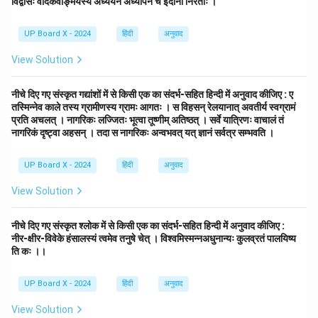
विद्वांसः वैदिकवाङ्मयस्य अध्ययने अध्यापने च इदानीं निरताः ।
UP Board X - 2024
हिंदी
अनुवाद
View Solution
नीचे दिए गए संस्कृत गद्यांशों में से किसी एक का संदर्भ-सहित हिन्दी में अनुवाद कीजिए : ए
तस्मिन्नेव काले तस्य ग्रामीणस्य ग्रामः आगतः । स विहसन् रेलयानात् अवतीर्य स्वग्रामं
प्रति अचलत् । नागरिकः लज्जितः भूत्वा तूष्णीम् अतिष्ठत् । सर्वे यात्रिणः वाचालं तं
नागरिकं दृष्ट्वा अहसन् । तदा स नागरिकः अन्वभवत् यत् ज्ञानं सर्वत्र सम्भवति ।
UP Board X - 2024
हिंदी
अनुवाद
View Solution
नीचे दिए गए संस्कृत श्लोक में से किसी एक का संदर्भ-सहित हिन्दी में अनुवाद कीजिए :
नीर-क्षीर-विवेके हंसालस्यं त्वमेव तनुषे चेत् । विश्वमिस्मन्नअधुनान्यः कुलव्रतं पालयिष्य
ति कः ।।
UP Board X - 2024
हिंदी
अनुवाद
View Solution