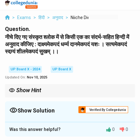
>
Exams
>
हिंदी
>
अनुवाद
>
Niiche Die Ge Snskri...
Question.
नीचे दिए गए संस्कृत श्लोक में से किसी एक का संदर्भ-सहित हिन्दी में
अनुवाद कीजिए : दाक्ष्यमेकपदं धर्म्य दानमेकपदं यशः । सत्यमेकपदं
स्वग्र्यं शीलमेकपदं सुखम् ।।
UP Board X - 2024
UP Board X
Updated On:
Nov 10, 2025
Show Hint
इस श्लोक में 'एकपदं' शब्द का अर्थ 'एकमात्र स्थान' या 'मुख्य साधन' है। सूत्रात्मक
श्लोकों का अनुवाद करते समय सरल और स्पष्ट भाषा का प्रयोग करना चाहिए ताकि
उसका गूढ़ अर्थ आसानी से समझ में आ सके।
Show Solution
Verified By Collegedunia
Solution and Explanation
Was this answer helpful?
0
0
संदर्भ:
प्रस्तुत श्लोक हमारी पाठ्य-पुस्तक 'हिन्दी' के 'संस्कृत-खण्ड' के 'जीवन