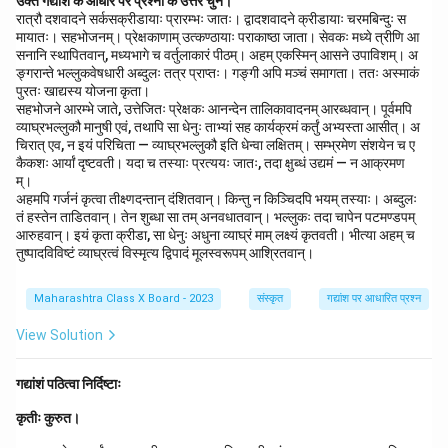
उक्त गद्यांश के आधार पर प्रश्नों के उत्तर चुनें।
dogs, horses, and elephants came onto the stage.
रात्रौ दशवादने सर्कसक्रीडायाः प्रारम्भः जातः। द्वादशवादने क्रीडायाः चरमबिन्दुः स
मायातः। सहभोजनम्। प्रेक्षकाणाम् उत्कण्ठायाः पराकाष्ठा जाता। सेवकः मध्ये त्रीणि आ
They performed various acts as per their master's
सनानि स्थापितवान्, मध्यभागे च वर्तुलाकारं पीठम्। अहम् एकस्मिन् आसने उपाविशम्। अ
commands.)
ङ्गरान्ते भल्लुकवेषधारी अब्दुलः तत्र प्राप्तः। गङ्गी अपि मञ्चं समागता। ततः अस्माकं
पुरतः खाद्यस्य योजना कृता।
दीपशमनम्:
क्रीडायाः आरम्भे, सर्वत्र प्रकाशार्थं योजिताः दीपाः
सहभोजने आरम्भे जाते, उत्तेजितः प्रेक्षकः आनन्देन तालिकावादनम् आरब्धवान्। पूर्वमपि
शमिताः अभवन् तथा च केवलं मञ्चे प्रकाशः आसीत्, येन दर्शकानां
व्याघ्रभल्लुकौ मानुषी एवं, तथापि सा धेनुः ताभ्यां सह कार्यक्रमं कर्तुं अभ्यस्ता आसीत्। अ
चिरात् एव, न इयं परिचिता — व्याघ्रभल्लुकौ इति धेन्वा लक्षितम्। सम्भ्रमेण संशयेन च ए
ध्यानं केवलं मञ्चे एव स्यात्।
कैकशः आर्यां दृष्टवती। यदा च तस्याः प्रत्ययः जातः, तदा क्षुब्धं उद्यमं — न आक्रमण
(Lights off: At the beginning of the show, the lights
म्।
अहमपि गर्जनं कृत्वा तीक्ष्णदन्तान् दंशितवान्। किन्तु न किञ्चिदपि भयम् तस्याः। अब्दुलः
arranged everywhere for illumination were turned
तं हस्तेन ताडितवान्। तेन शुब्धा सा तम् अनवधातवान्। भल्लुकः तदा चापेन पटमण्डपम्
off, and there was light only on the stage, so that
आरुहवान्। इयं कृता क्रीडा, सा धेनुः अधुना व्याघ्रं माम् लक्ष्यं कृतवती। भीत्या अहम् च
the audience's attention would be solely on the
तुष्पादविविष्टं व्याघ्रत्वं विस्मृत्य द्विपादं मूलस्वरूपम् आश्रितवान्।
stage.)
Maharashtra Class X Board - 2023
संस्कृत
गद्यांश पर आधारित प्रश्न
View Solution
एवं प्रकारेण, दर्शकानाम् उत्सुकतां वर्धयित्वा क्रीडायाः आरम्भः जातः।
(In this way, the performance began after increasing
गद्यांशं पठित्वा निर्दिष्टाः
the curiosity of the audience.)
कृतीः कुरुत।