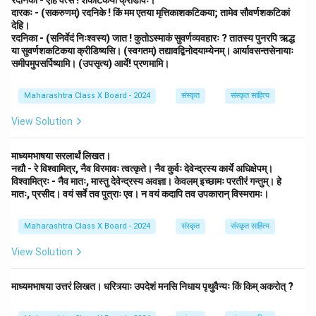
रदनिका - एहि वत्स ! शकटिकया क्रीडावः।
दारकः - (सकरुणम्) रदनिके ! किं मम एतया मृत्तिकाशकटिकया; तामेव सौवर्णशकटिकां
देहि।
रदनिका - (सनिर्वेदं निःश्वस्य) जात ! कुतोऽस्माकं सुवर्णव्यवहारः ? तातस्य पुनरपि ऋद्ध
या सुवर्णशकटिकया क्रीडिष्यसि। (स्वगतम्) तद्यावद्विनोदयाम्येनम्। आर्यावसन्तसेनायाः
समीपमुपसर्पिष्यामि। (उपसृत्य) आर्ये! प्रणमामि।
Maharashtra Class X Board - 2024
संस्कृत
संस्कृत साहित्य
View Solution
माध्यमभाषया सरलार्थं लिखत।
नद्यौ - रे विश्वामित्र, नैव विरमावः त्वत्कृते। नैव कुर्वः देवेन्द्रस्य कार्ये अधिक्षेपम्।
विश्वामित्रः - नैव मातः, मास्तु देवेन्द्रस्य अवज्ञा। केवलम् इच्छामः परतीरं गन्तुम्। हे
मातः, प्रसीद। वयं सर्वे तव पुत्राः एव। न वयं कदापि तव उपकारान् विस्मरामः।
Maharashtra Class X Board - 2024
संस्कृत
संस्कृत साहित्य
View Solution
माध्यमभाषया उत्तरं लिखत। धरित्र्याः उपदेशं मनसि निधाय पृथुवैन्यः किं किम् अकरोत् ?