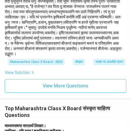
तदा पृथुभूपेन तदर्थं धनुः सज्जीकृतम्। तदा भूमिः स्त्रीरूपं धृत्वा तस्य पुरतः प्रकटिता
अभवत् अवदत् च, "हे राजेन्द्र ! तव पिता दुःशासकः वेनराजः राजधर्मस्य पालनं नाक
Download Solution in PDF
रोत्। तदा मया चोरलुण्ठकभयात् धनधान्यपुष्पफलानि मम उदरे निहितानि। त्वं तु प्र
जाहितदक्षः नृपः। यदि त्वं प्रयत्नेन कृषिकार्यं करोषि तर्हि अहं प्रसन्ना भविष्यामि। अतः
धनुः त्यज। खनित्राणि, हलान्, कुद्दालकान् लवित्राणि च हस्ते गृहीत्वा प्रजाजनैः सह
कृषिकार्यं कुरु।" भूमातुः उपदेशं मनसि निधाय पृथुवैन्यः नदीनां मार्गम् अवरुध्य
कृषिकार्यार्थ जलस्य उपयोगम् अकरोत्। वृष्टिजलसञ्चयं कृत्वा जलव्यवस्थापनम् अक
रोत्। भूमिम् उर्वरतमां कर्तुं प्रायतत। तदनन्तरं तस्मिन् क्षेत्रे जनाः धान्यबीजानि अवप
न्। स नैकेभ्यः वृक्षेभ्यः विविधप्रकारकाणां बीजानां सङ्कलनं चयनं च परिश्रमेण अक
रोत्। अनन्तरं बीजानां संस्करणं कृत्वा वपनम् अकरोत्। पर्जन्यानन्तरं बीजेभ्यः अङ्कुराः
उद्भूताः।
Maharashtra Class X Board - 2023
संस्कृत
गद्यांश पर आधारित प्रश्न
View Solution
View More Questions
Top Maharashtra Class X Board संस्कृत साहित्य
Questions
माध्यमभाषया सरलार्थं लिखत।