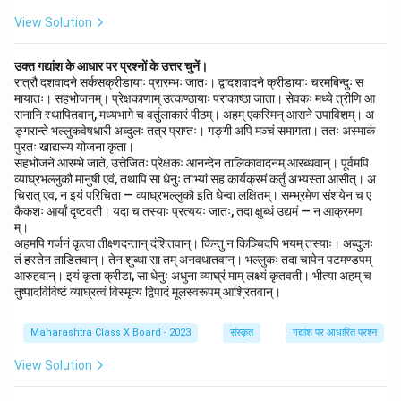
(3) सप्ततानी:
यह भी गलत है, क्योंकि 'सप्ततानी' का अर्थ 70 से
View Solution
संबंधित होता है, जो इस शब्द के अर्थ से मेल नहीं खाता।
Step 3: Conclusion.
उक्त गद्यांश के आधार पर प्रश्नों के उत्तर चुनें।
रात्रौ दशवादने सर्कसक्रीडायाः प्रारम्भः जातः। द्वादशवादने क्रीडायाः चरमबिन्दुः स
सही उत्तर है
(1) चतुर्थांती
, क्योंकि इसका अर्थ चौथाई होता है, जो कि
मायातः। सहभोजनम्। प्रेक्षकाणाम् उत्कण्ठायाः पराकाष्ठा जाता। सेवकः मध्ये त्रीणि आ
गणितीय संदर्भ में सही है।
सनानि स्थापितवान्, मध्यभागे च वर्तुलाकारं पीठम्। अहम् एकस्मिन् आसने उपाविशम्। अ
ङ्गरान्ते भल्लुकवेषधारी अब्दुलः तत्र प्राप्तः। गङ्गी अपि मञ्चं समागता। ततः अस्माकं
पुरतः खाद्यस्य योजना कृता।
Download Solution in PDF
सहभोजने आरम्भे जाते, उत्तेजितः प्रेक्षकः आनन्देन तालिकावादनम् आरब्धवान्। पूर्वमपि
व्याघ्रभल्लुकौ मानुषी एवं, तथापि सा धेनुः ताभ्यां सह कार्यक्रमं कर्तुं अभ्यस्ता आसीत्। अ
चिरात् एव, न इयं परिचिता — व्याघ्रभल्लुकौ इति धेन्वा लक्षितम्। सम्भ्रमेण संशयेन च ए
कैकशः आर्यां दृष्टवती। यदा च तस्याः प्रत्ययः जातः, तदा क्षुब्धं उद्यमं — न आक्रमण
म्।
अहमपि गर्जनं कृत्वा तीक्ष्णदन्तान् दंशितवान्। किन्तु न किञ्चिदपि भयम् तस्याः। अब्दुलः
तं हस्तेन ताडितवान्। तेन शुब्धा सा तम् अनवधातवान्। भल्लुकः तदा चापेन पटमण्डपम्
आरुहवान्। इयं कृता क्रीडा, सा धेनुः अधुना व्याघ्रं माम् लक्ष्यं कृतवती। भीत्या अहम् च
तुष्पादविविष्टं व्याघ्रत्वं विस्मृत्य द्विपादं मूलस्वरूपम् आश्रितवान्।
Maharashtra Class X Board - 2023
संस्कृत
गद्यांश पर आधारित प्रश्न
View Solution