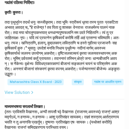
गद्यांशं पठित्वा निर्दिष्टाः
कृतीः कुरुत।
तदा पृथुभूपेन तदर्थं धनुः सज्जीकृतम्। तदा भूमिः स्त्रीरूपं धृत्वा तस्य पुरतः प्रकटिता
अभवत् अवदत् च, "हे राजेन्द्र ! तव पिता दुःशासकः वेनराजः राजधर्मस्य पालनं नाक
रोत्। तदा मया चोरलुण्ठकभयात् धनधान्यपुष्पफलानि मम उदरे निहितानि। त्वं तु प्र
जाहितदक्षः नृपः। यदि त्वं प्रयत्नेन कृषिकार्यं करोषि तर्हि अहं प्रसन्ना भविष्यामि। अतः
धनुः त्यज। खनित्राणि, हलान्, कुद्दालकान् लवित्राणि च हस्ते गृहीत्वा प्रजाजनैः सह
कृषिकार्यं कुरु।" भूमातुः उपदेशं मनसि निधाय पृथुवैन्यः नदीनां मार्गम् अवरुध्य
कृषिकार्यार्थ जलस्य उपयोगम् अकरोत्। वृष्टिजलसञ्चयं कृत्वा जलव्यवस्थापनम् अक
रोत्। भूमिम् उर्वरतमां कर्तुं प्रायतत। तदनन्तरं तस्मिन् क्षेत्रे जनाः धान्यबीजानि अवप
न्। स नैकेभ्यः वृक्षेभ्यः विविधप्रकारकाणां बीजानां सङ्कलनं चयनं च परिश्रमेण अक
रोत्। अनन्तरं बीजानां संस्करणं कृत्वा वपनम् अकरोत्। पर्जन्यानन्तरं बीजेभ्यः अङ्कुराः
उद्भूताः।
Maharashtra Class X Board - 2023
संस्कृत
गद्यांश पर आधारित प्रश्न
View Solution
माध्यमभाषया सरलार्थं लिखत।
(ततः प्रविशति वैखानसः, अन्यौ तापसौ च) वैखानसः (राजानम् अवरुध्य) राजन्! आश्र
ममृगोऽयं, न हन्तव्यः, न हन्तव्यः। आशु प्रतिसंहर सायकम्। राज्ञां शस्त्रम् आर्तत्राणाय
भवति न तु अनागसि प्रहर्तुम्। दुष्यन्तः प्रतिसंहृत एषः सायकः। (यथोक्तं करोति)
वैखानसः राजन्! समिदाहरणाय प्रस्थिता वयम्।