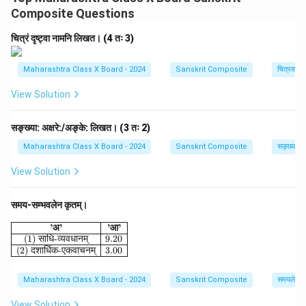
अभेद्यं कवचं कुण्डले च भिक्षारूपेण अयाचत। (This question
Composite Questions
relates to the lesson on Karna's charity. Shakra (Indra)
wanted to weaken Karna to protect his son Arjuna.
चित्रं दृष्ट्वा नामनि लिखत। (4 तः 3)
Therefore, by deceit, he disguised himself as a
Brahmana and begged for Karna's impenetrable armor
Maharashtra Class X Board - 2024
Sanskrit Composite
चित्रवर्णनम
and earrings as alms.)
View Solution
Download Solution in PDF
सङ्ख्या: अक्षरे:/अङ्के: लिखत। (3 तः 2)
Maharashtra Class X Board - 2024
Sanskrit Composite
सङ्ख्याज्ञान
View Solution
समय-सम्भवलेन कृतम्।
\begin{array}{|c|c|} \hline \textbf{'अ'} & \textbf{'आ'} \\
’
अ
’
’
आ
’
(1)
साधि
-
व्यवधानम्
9.20
(2)
दशार्धिक
-
एकवाचनम्
3.00
Maharashtra Class X Board - 2024
Sanskrit Composite
समयलेखनम
View Solution