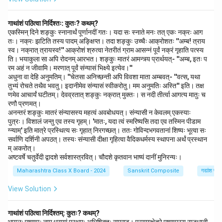
गाथांशं पठित्वा निर्दिश्तः: कुतः? कथम्?
एकस्मिन् दिने शङ्कुः स्नानार्थं पूर्णानदीं गतः। यदा सः स्नाते मनः तत् एकः नक्रः आग
तः। नक्रः झटिति तस्य पादम् अङ्क्षिप्त। तदा शङ्कुः उच्चैः आक्रोशतः ''अम्ब! त्राय
स्व। नक्रात् त्रायस्व!'' आक्रोशं श्रुत्वा नेतरीतं ग्राम आसन्नं पूर्वं नक्रं गृहाति पत्स्य
ति। भयाकुला सा अपि रोदनम् आरभत। शङ्कुः मातरं आमन्त्र्य प्रार्थयत्- ''अम्ब, इतः प
रम अहं न जीवामि। मरणात् पूर्वं संन्यासं भिक्ष्ये इत्येव।''
अधुना वा देहि अनुमतिम्। ''चेतसा अनिच्छन्ती अपि विवशा माता अम्बवत्- ''वत्स, यथा
तुभ्यं रोचते तथैव भवतु। इदानीमेव संन्यासं स्वीकरोतु। मम अनुमतिः अस्ति'' इति। तक्ष
णमेव आचार्यं घटीतम्। देवव्रतात् शङ्कुः नक्रात् मुक्तः। स नदी तीर्त्वा आगत्य मातुः च
रणौ प्रणमत्।
अनन्तरं शङ्कुः मातरं संन्यासस्य महत्वं अवबोधयत्। संन्यासी न केवलम् एकस्याः
पुत्रः। विशालं जन्तु एव तस्य गृहम्। 'मातः, यदा त्वं स्मरिष्यसि तदा एव तस्मिन पीडाम
ग्न्याम्' इति मात्रे प्रस्थित्य सः गृहात् निरगच्छत्। ततः गोविन्दभगवतानां शिष्यः भूत्वा सः
सर्वाणि दर्शिनी अपठत्। तस्यः संन्यासी दीक्षा गृहित्वा वैदिकधर्मस्य स्थापना अर्थं प्रस्थान
म् अकरोत्।
अष्टवर्षे चतुर्वेदी द्वादशे सर्वशास्त्रवित्। चौदशे कृतवान भाष्यं दानीं मुनिरन्यः।
Maharashtra Class X Board - 2024
Sanskrit Composite
गद्यांश पर
View Solution
गाथांशं पठित्वा निर्दिश्तम्: कुतः? कथम्?
भूपालः पृषुणुपः नाम धरायां प्रथमः अभिषिक्तः सम्राट्। प्रयागक्षेत्रे पृषुणुपस्य राजधानी