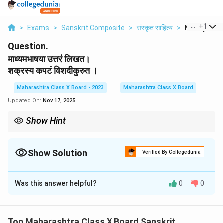
...
+
1
>
Exams
>
Sanskrit Composite
>
संस्कृत साहित्य
>
Madhyamabh
Question.
माध्यमभाषया उत्तरं लिखत।
शक्रस्य कपटं विशदीकुरुत ।
Maharashtra Class X Board - 2023
Maharashtra Class X Board
Updated On:
Nov 17, 2025
Show Hint
'कपटं विशदीकुरुत' (Explain the deceit) इत्यस्य उत्तरे त्रीणि अङ्गानि भवेयुः -
(1) कपटस्य कारणं (Motive), (2) कपटस्य स्वरूपं (The disguise/act), तथा
(3) तस्य परिणामः (The result)।
Show Solution
Verified By Collegedunia
Solution and Explanation
Was this answer helpful?
0
0
अयं प्रश्नः 'कर्णस्य दानवीरता' (Karna's Charity) इति पाठात् सम्बद्धः
अस्ति। शक्रः (इन्द्रः) स्वपुत्रस्य अर्जुनस्य रक्षायै कर्णं दुर्बलं कर्तुम्
ऐच्छत्। अतः सः कपटेन (by deceit) ब्राह्मणस्य वेषं धृत्वा कर्णस्य
Top Maharashtra Class X Board Sanskrit