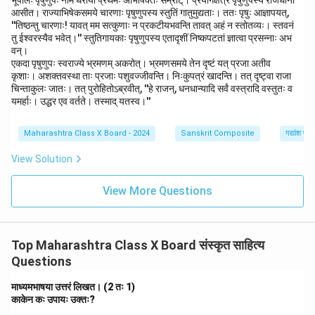
आसीत। राज्याभिषेकसमये चारणाः पृषुणुपस्य स्तुतिं गातुमुद्यताः। ततः पृषुः आज्ञापयत्,
''तिष्ठन्तु चारणाः! यावत् मम सत्कुणाः न प्रकटीयभवन्ति तावत् अहं न स्तोतव्यः। स्तवनं
तु ईश्वरस्यैव भवेत्।'' स्तुतिगायकाः पृषुणुपस्य एतादृशीं निष्कपटतां ज्ञात्वा प्रसन्नाः अभ
वन्।
एकदा पृषुणुपः स्वराज्ये भ्रमणम् अकरोत्। भ्रमणसमये तेन दृष्टं यत् प्रजा अतीव
कृशाः। अशक्तवस्था ताः प्रजाः पशुवज्जीवन्ति। निःकुपत्रं खादन्ति। तत् दृष्ट्वा राजा
चिन्ताकुलः जातः। तत् पुरोहितोऽब्रवीत्, ''हे राजन्, धनधान्यादि सर्वं वस्त्रादि वस्तुतः व
यमर्हाः। उद्धर एव वर्तते। तस्माद् यतस्व।''
Maharashtra Class X Board - 2024
Sanskrit Composite
गद्यांश पर
View Solution
View More Questions
Top Maharashtra Class X Board संस्कृत साहित्य
Questions
माध्यमभाषया उत्तरं लिखत। (2 तः 1)
काकेन कः उपायः उक्तः?