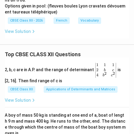
ns un trou.
Options given in pool: (fleuves boules Lyon cravates dévouem
ent taureaux téléphérique)
CBSE Class XII - 2026
French
Vocabulary
View Solution
Top CBSE CLASS XII Questions
\be
1
1
1
gin
2
2, b, c are in A.P. and the range of determinant
is
b
c
2
2
{v
4
b
c
ma
[2, 16]. Then find range of c is
tri
x}1
CBSE Class XII
Applications of Determinants and Matrices
&1
&1
View Solution
\\
2&
b&
A boy of mass 50 kg is standing at one end of a, boat of lengt
c\\
h 9 m and mass 400 kg. He runs to the other, end. The distanc
4&
b^
e through which the centre of mass of the boat boy system m
{2}
oves is