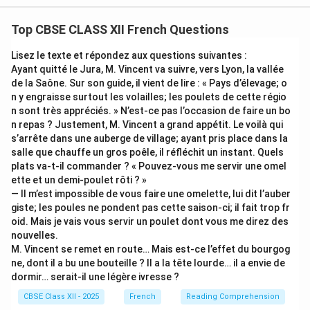
guides) and lists their personal virtues: “...pleins de
Top CBSE CLASS XII French Questions
courage et de [noun]” (full of courage and [noun]).
Lisez le texte et répondez aux questions suivantes :
Step 2: Evaluating the Target Words
Ayant quitté le Jura, M. Vincent va suivre, vers Lyon, la vallée
de la Saône. Sur son guide, il vient de lire : « Pays d’élevage; o
We require an abstract noun representing a human
n y engraisse surtout les volailles; les poulets de cette régio
quality or professional virtue to balance the word
n sont très appréciés. » N’est-ce pas l’occasion de faire un bo
courage. Looking at the word pool:
n repas ? Justement, M. Vincent a grand appétit. Le voilà qui
• dévouement (m.) = devotion, dedication, selflessness.
s’arrête dans une auberge de village; ayant pris place dans la
salle que chauffe un gros poêle, il réfléchit un instant. Quels
plats va-t-il commander ? « Pouvez-vous me servir une omel
Step 3: Completing and Translating
ette et un demi-poulet rôti ? »
Les guides sont pleins de courage et de
dévouement
.
— Il m’est impossible de vous faire une omelette, lui dit l’auber
Translation: The guides are full of courage and
giste; les poules ne pondent pas cette saison-ci; il fait trop fr
oid. Mais je vais vous servir un poulet dont vous me direz des
dedication.[cite: 1]
nouvelles.
M. Vincent se remet en route… Mais est-ce l’effet du bourgog
Download Solution in PDF
ne, dont il a bu une bouteille ? Il a la tête lourde… il a envie de
dormir… serait-il une légère ivresse ?
CBSE Class XII - 2025
French
Reading Comprehension