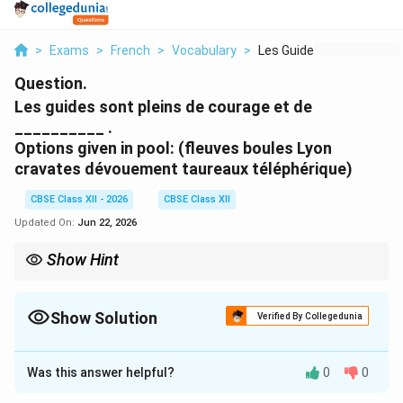
>
Exams
>
French
>
Vocabulary
>
Les Guides Sont Plei...
Question.
Les guides sont pleins de courage et de
__________ .
Options given in pool: (fleuves boules Lyon
cravates dévouement taureaux téléphérique)
CBSE Class XII - 2026
CBSE Class XII
Updated On:
Jun 22, 2026
Show Hint
When a sentence pairs two terms using et (and), they almost
always match in category. Since courage is a positive personal
virtue, the missing word must be a positive virtue as well
Show Solution
Verified By Collegedunia
(dévouement).
Solution and Explanation
Was this answer helpful?
0
0
Step 1: Identifying the Contextual Sentence Clues
The sentence focuses on mountain or tour guides (Les