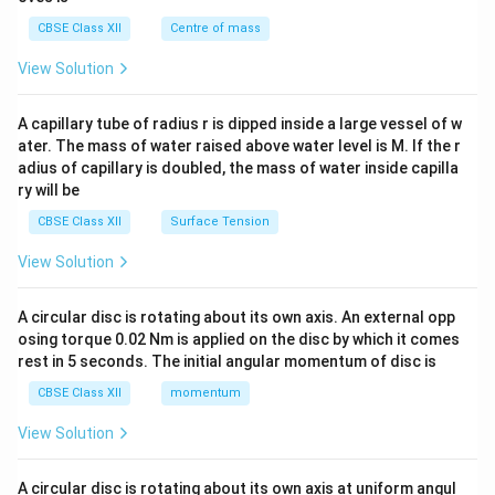
&c
^
CBSE Class XII
Centre of mass
{2}
\en
View Solution
d
{v
ma
A capillary tube of radius r is dipped inside a large vessel of w
tri
ater. The mass of water raised above water level is M. If the r
x}
adius of capillary is doubled, the mass of water inside capilla
ry will be
CBSE Class XII
Surface Tension
View Solution
A circular disc is rotating about its own axis. An external opp
osing torque 0.02 Nm is applied on the disc by which it comes
rest in 5 seconds. The initial angular momentum of disc is
CBSE Class XII
momentum
View Solution
A circular disc is rotating about its own axis at uniform angul