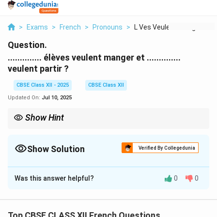
>
Exams
>
French
>
Pronouns
>
L Ves Veulent Manger...
Question.
.............. élèves veulent manger et ..............
veulent partir ?
CBSE Class XII - 2025
CBSE Class XII
Updated On:
Jul 10, 2025
Show Hint
Both “quel” and “lequel” agree in gender and number — always
check whether the noun is masculine/feminine and
singular/plural.
Show Solution
Verified By Collegedunia
Solution and Explanation
Was this answer helpful?
0
0
“Élèves” is masculine plural, so we need to match both
forms accordingly.
In the first blank, it is followed by a noun, so we use
Top CBSE CLASS XII French Questions