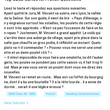
the adjective form:
Quels
.
Quels élèves veulent manger ?
(Which students want
Lisez le texte et répondez aux questions suivantes :
to eat?)
Ayant quitté le Jura, M. Vincent va suivre, vers Lyon, la vallée
de la Saône. Sur son guide, il vient de lire : « Pays d’élevage; o
In the second blank, the noun is omitted — we are
n y engraisse surtout les volailles; les poulets de cette régio
asking “which ones,” so we use the pronoun:
Lesquels
.
n sont très appréciés. » N’est-ce pas l’occasion de faire un bo
Lesquels veulent partir ?
(Which ones want to
n repas ? Justement, M. Vincent a grand appétit. Le voilà qui
leave?)
s’arrête dans une auberge de village; ayant pris place dans la
salle que chauffe un gros poêle, il réfléchit un instant. Quels
Final sentence:
Quels élèves veulent manger et
plats va-t-il commander ? « Pouvez-vous me servir une omel
lesquels veulent partir ?
ette et un demi-poulet rôti ? »
— Il m’est impossible de vous faire une omelette, lui dit l’auber
Download Solution in PDF
giste; les poules ne pondent pas cette saison-ci; il fait trop fr
oid. Mais je vais vous servir un poulet dont vous me direz des
nouvelles.
M. Vincent se remet en route… Mais est-ce l’effet du bourgog
ne, dont il a bu une bouteille ? Il a la tête lourde… il a envie de
dormir… serait-il une légère ivresse ?
CBSE Class XII - 2025
French
Reading Comprehension
View Solution