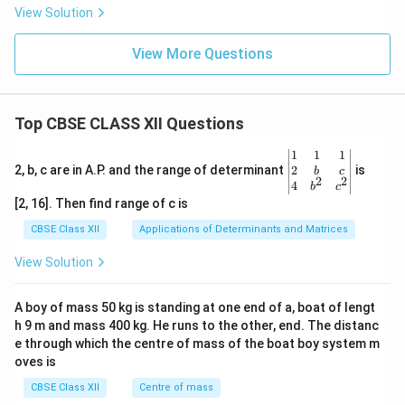
View Solution
View More Questions
Top CBSE CLASS XII Questions
\be
1
1
1
gin
2
2, b, c are in A.P. and the range of determinant
is
b
c
2
2
{v
4
b
c
ma
[2, 16]. Then find range of c is
tri
x}1
CBSE Class XII
Applications of Determinants and Matrices
&1
&1
View Solution
\\
2&
b&
A boy of mass 50 kg is standing at one end of a, boat of lengt
c\\
h 9 m and mass 400 kg. He runs to the other, end. The distanc
4&
b^
e through which the centre of mass of the boat boy system m
{2}
oves is
&c
^
CBSE Class XII
Centre of mass
{2}