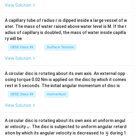
\en
View Solution
d
{v
ma
A capillary tube of radius r is dipped inside a large vessel of w
tri
ater. The mass of water raised above water level is M. If the r
x}
adius of capillary is doubled, the mass of water inside capilla
ry will be
CBSE Class XII
Surface Tension
View Solution
A circular disc is rotating about its own axis. An external opp
osing torque 0.02 Nm is applied on the disc by which it comes
rest in 5 seconds. The initial angular momentum of disc is
CBSE Class XII
momentum
View Solution
A circular disc is rotating about its own axis at uniform angul
\o
ar velocity
.
The disc is subjected to uniform angular retard
ω
m
\fr
ω
ation by which its angular velocity is decreased to
during 1
2
eg