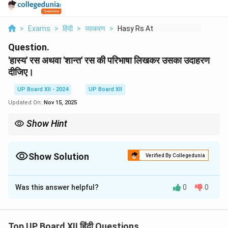
>
Exams
>
हिंदी
>
व्याकरण
>
Hasy Rs Athva Shant ...
Question.
'हास्य' रस अथवा 'शान्त' रस की परिभाषा लिखकर उसका उदाहरण
दीजिए।
UP Board XII - 2024
UP Board XII
Updated On:
Nov 15, 2025
Show Hint
हास्य रस मनोरंजन हेतु होता है, जबकि शान्त रस वैराग्य और आत्मिक शांति को प्रकट
करता है।
Show Solution
Verified By Collegedunia
Solution and Explanation
Was this answer helpful?
0
0
हास्य रस:
हास्य रस का स्थायी भाव 'हास' होता है। यह रस किसी
व्यक्ति, वस्तु या स्थिति की अजीबो-गरीब प्रवृत्तियों को देखकर उत्पन्न
होता है। हास्य रस में विनोद, व्यंग्य और उपहास के तत्व सम्मिलित होते
Top UP Board XII हिंदी Questions