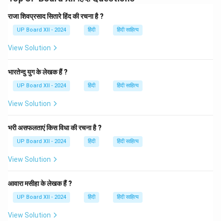
हैं।
उदाहरण:
"सौ चूहे खाकर बिल्ली हज को चली।"
राजा शिवप्रसाद सितारे हिंद की रचना है ?
(इस उदाहरण में व्यंग्यपूर्ण हास्य व्यक्त किया गया है।)
शान्त रस:
शान्त
UP Board XII - 2024
हिंदी
हिंदी साहित्य
रस का स्थायी भाव 'शम' (शांति) होता है। यह रस वैराग्य, आध्यात्मिकता
View Solution
और सच्चे आत्मज्ञान के अनुभव से उत्पन्न होता है।
उदाहरण:
"संसार में कुछ भी स्थायी नहीं है, अतः मोह छोड़कर शांति की ओर
भारतेन्दु युग के लेखक हैं ?
बढ़ो।"
UP Board XII - 2024
हिंदी
हिंदी साहित्य
Download Solution in PDF
View Solution
भरी असफलताएं किस विधा की रचना है ?
UP Board XII - 2024
हिंदी
हिंदी साहित्य
View Solution
आवारा मसीहा के लेखक हैं ?
UP Board XII - 2024
हिंदी
हिंदी साहित्य
View Solution