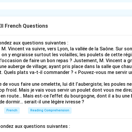
ing the Syntactic Function of the Pronoun:
bordinate clause “___________ habitent dans ce quartier”. The 
acks an explicit subject. Therefore, the relative pronoun must act 
II French Questions
g the Pronoun:
pondez aux questions suivantes :
e pronoun that functions as a subject is always
qui
(who/which),
 M. Vincent va suivre, vers Lyon, la vallée de la Saône. Sur son g
dent is human or inanimate, singular or plural.
; on y engraisse surtout les volailles; les poulets de cette ré
\rightarrow
→
 l’occasion de faire un bon repas ? Justement, M. Vincent a gr
 jeunes (plural humans)
Subject relative pronoun is
qui
.
 une auberge de village; ayant pris place dans la salle que cha
ant. Quels plats va-t-il commander ? « Pouvez-vous me servir 
on:
 Les jeunes
qui
habitent dans ce quartier sont étudiants. (The y
e de vous faire une omelette, lui dit l’aubergiste; les poules 
trop froid. Mais je vais vous servir un poulet dont vous me dire
borhood are students).
en route… Mais est-ce l’effet du bourgogne, dont il a bu une bou
 de dormir… serait-il une légère ivresse ?
French
Reading Comprehension
n in PDF
pondez aux questions suivantes :