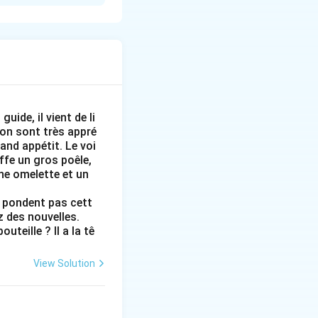
verb is habitent
as the
Subject
of
 regardless of
uide, il vient de li
gion sont très appré
and appétit. Le voi
uffe un gros poêle,
une omelette et un
oung people who
ne pondent pas cett
z des nouvelles.
teille ? Il a la tê
View Solution