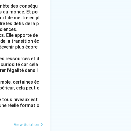
lanète des conséqu
s du monde. Et po
tif de mettre en pl
 les défis de la p
sciences.
s. Elle apporte de
de la transition éc
 devenir plus écore
les ressources et d
 curiosité car cela
er l’égalité dans l
mple, certaines éc
érieur, cela peut c
e tous niveaux est
une réelle formatio
View Solution