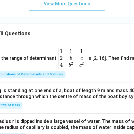
View More Questions
II Questions
1
1
1
\be
2
gin
and the range of determinant
is [2, 16]. Then find r
b
c
2
2
{v
4
b
c
ma
plications of Determinants and Matrices
tri
x}1
 is standing at one end of a, boat of length 9 m and mass 40
&1
distance through which the centre of mass of the boat boy s
&1
\\
ntre of mass
2&
b&
radius r is dipped inside a large vessel of water. The mass of
c\\
the radius of capillary is doubled, the mass of water inside capi
4&