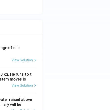
ange of c is
View Solution
0 kg. He runs to t
ystem moves is
View Solution
 water raised above
llary will be