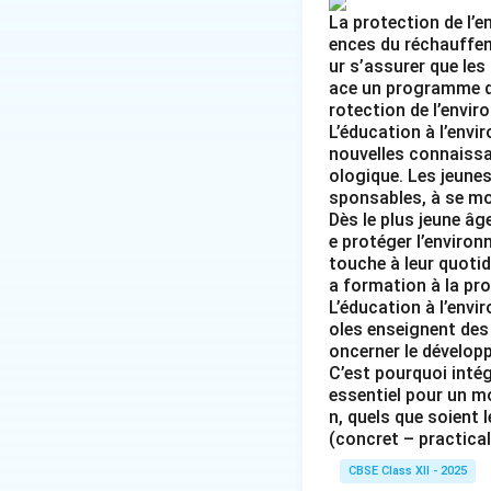
La protection de l’e
ences du réchauffem
ur s’assurer que les
ace un programme d’
rotection de l’envir
L’éducation à l’envi
nouvelles connaissan
ologique. Les jeunes
sponsables, à se mob
Dès le plus jeune âg
e protéger l’environ
touche à leur quotid
a formation à la pro
L’éducation à l’env
oles enseignent des 
oncerner le dévelop
C’est pourquoi intég
essentiel pour un mo
n, quels que soient l
(concret – practical
CBSE Class XII - 2025