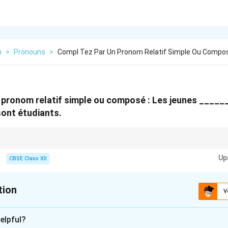
h
>
Pronouns
>
Compl Tez Par Un Pronom Relatif Simple Ou Compo
 pronom relatif simple ou composé : Les jeunes _____
sont étudiants.
d que:
Up
tive pronoun is the subject of the following verb (usually followed directly 
CBSE Class XII
ative pronoun is the direct object (usually followed by a subject pronoun 
tion
V
xplanation
elpful?