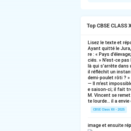
Step 1: Determin
We analyze the su
(plural), but it l
the verb.
Top CBSE CLASS X
Step 2: Selectin
Lisez le texte et ré
The simple relativ
Ayant quitté le Jura,
whether the antece
re : « Pays d’élevage
ciés. » N’est-ce pas
• Antecedent: Les
là qui s’arrête dans
il réfléchit un inst
Step 3: Verificati
demi-poulet rôti ? »
Placing qui gives:
— Il m’est impossibl
e saison-ci; il fait 
live in this neigh
M. Vincent se remet 
Final Answer:
qui
te lourde… il a envie
CBSE Class XII - 2025
Download Solutio
image et ensuite ré