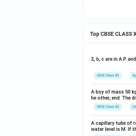
Top CBSE CLASS X
2, b, c are in A.P. 
CBSE Class XII
Ap
A boy of mass 50 kg
he other, end. The 
CBSE Class XII
Ce
A capillary tube of 
water level is M. If 