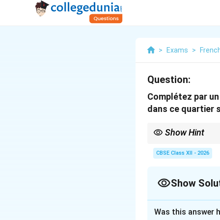
>
Exams
>
Frenc
Question:
Complétez par un
dans ce quartier 
Show Hint
Do not confuse qui an
• Use qui when the rela
CBSE Class XII - 2026
• Use que when the rel
subject).
Show Solu
Solution and E
Was this answer h