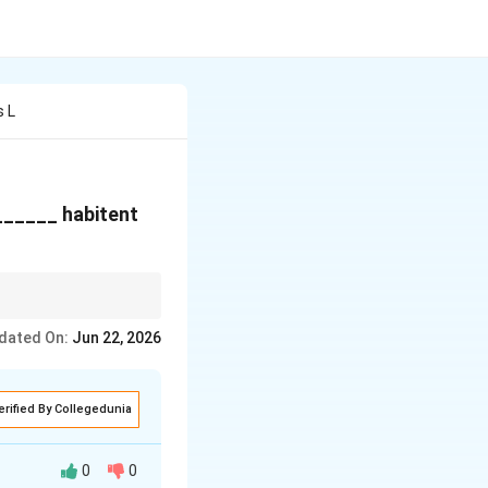
s L
______ habitent
dated On:
Jun 22, 2026
by a verb: qui + verb).
or noun: que +
erified By Collegedunia
0
0