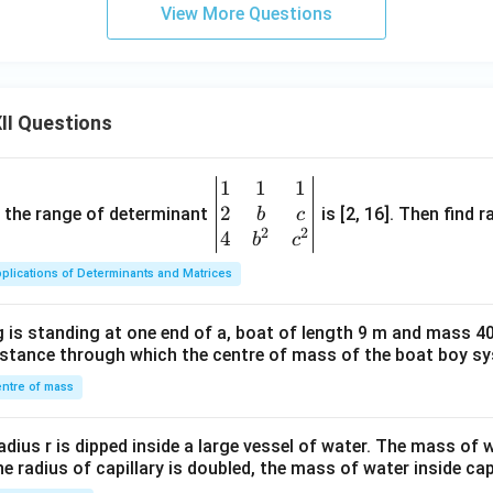
View More Questions
II Questions
1
1
1
\be
2
gin
and the range of determinant
is [2, 16]. Then find r
b
c
2
2
{v
4
b
c
ma
plications of Determinants and Matrices
tri
x}1
 is standing at one end of a, boat of length 9 m and mass 40
&1
distance through which the centre of mass of the boat boy s
&1
\\
ntre of mass
2&
b&
radius r is dipped inside a large vessel of water. The mass of
c\\
the radius of capillary is doubled, the mass of water inside capi
4&