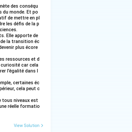
lanète des conséqu
s du monde. Et po
tif de mettre en pl
 les défis de la p
sciences.
s. Elle apporte de
de la transition éc
 devenir plus écore
les ressources et d
 curiosité car cela
er l’égalité dans l
mple, certaines éc
érieur, cela peut c
e tous niveaux est
une réelle formatio
View Solution