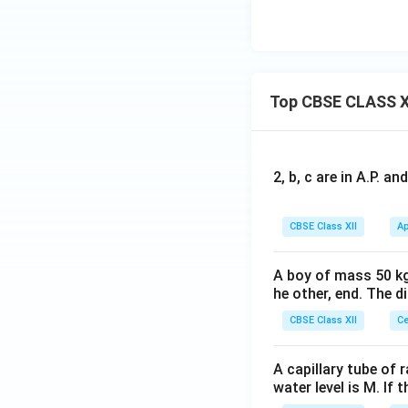
Top CBSE CLASS X
2, b, c are in A.P. 
CBSE Class XII
Ap
A boy of mass 50 kg
he other, end. The 
CBSE Class XII
Ce
A capillary tube of 
water level is M. If 