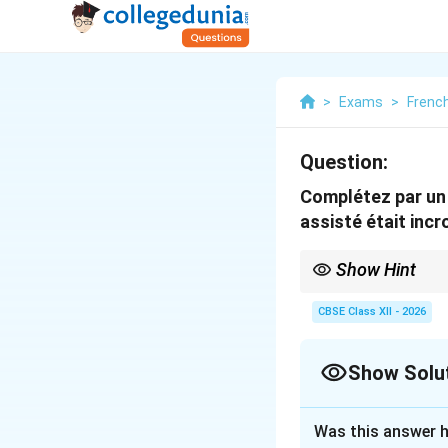
>
Exams
>
Frenc
Question:
Complétez par un 
assisté était incr
Show Hint
To select the correct
• Masculine Singular: a
CBSE Class XII - 2026
• Feminine Singular: à 
• Masculine Plural: aux
• Feminine Plural: auxq
Show Solu
Solution and E
Was this answer h