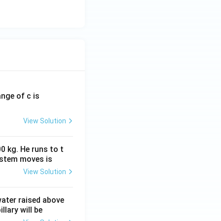
ange of c is
View Solution
0 kg. He runs to t
ystem moves is
View Solution
 water raised above
llary will be