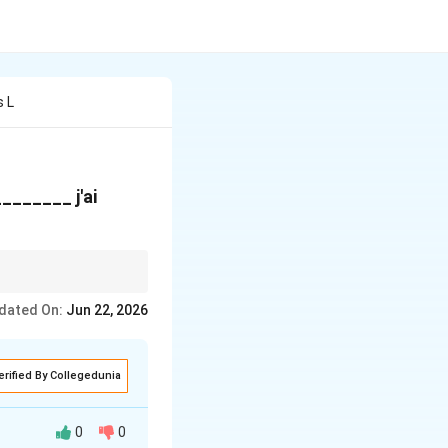
s L
_______ j'ai
ntecedent:
dated On:
Jun 22, 2026
erified By Collegedunia
0
0