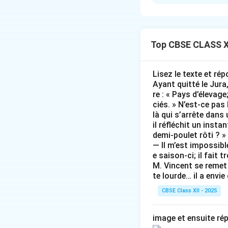
Step 1: Identifyi
We examine the ver
verb assister mean
chose).
Top CBSE CLASS X
Step 2: Selectin
Lisez le texte et ré
Because the prepos
Ayant quitté le Jura,
singular), we mus
re : « Pays d’élevage
ciés. » N’est-ce pas
• Base compound p
là qui s’arrête dans
\te
a
ˋ
• Contraction:
il réfléchit un inst
\te
demi-poulet rôti ? »
\ri
Step 3: Verificati
— Il m’est impossibl
e saison-ci; il fait 
Putting it togeth
M. Vincent se remet 
was amazing). This
te lourde… il a envie
Final Answer:
au
CBSE Class XII - 2025
Download Solutio
image et ensuite ré