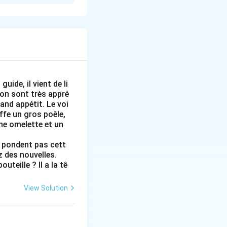
er). In French, the
ster à quelque
e, masculine
uide, il vient de li
gion sont très appré
and appétit. Le voi
uffe un gros poêle,
une omelette et un
ne pondent pas cett
z des nouvelles.
which I attended
teille ? Il a la tê
View Solution