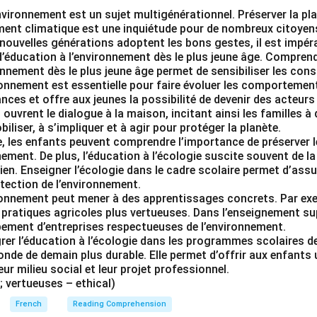
nvironnement est un sujet multigénérationnel. Préserver la p
ent climatique est une inquiétude pour de nombreux citoyen
 nouvelles générations adoptent les bons gestes, il est impéra
éducation à l’environnement dès le plus jeune âge. Comprendre
onnement dès le plus jeune âge permet de sensibiliser les con
ronnement est essentielle pour faire évoluer les comportement
ces et offre aux jeunes la possibilité de devenir des acteurs 
 ouvrent le dialogue à la maison, incitant ainsi les familles à
iliser, à s’impliquer et à agir pour protéger la planète.
e, les enfants peuvent comprendre l’importance de préserver 
nement. De plus, l’éducation à l’écologie suscite souvent de la
ien. Enseigner l’écologie dans le cadre scolaire permet d’assur
tection de l’environnement.
ironnement peut mener à des apprentissages concrets. Par exe
pratiques agricoles plus vertueuses. Dans l’enseignement sup
pement d’entreprises respectueuses de l’environnement.
rer l’éducation à l’écologie dans les programmes scolaires d
nde de demain plus durable. Elle permet d’offrir aux enfants 
eur milieu social et leur projet professionnel.
; vertueuses – ethical)
French
Reading Comprehension