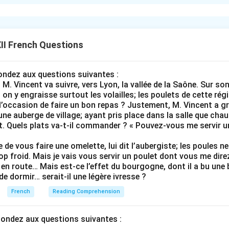
ng the Verbal Regimen:
b inside the subordinate relative clause: j'ai assisté (from assist
ing “to attend to witness” requires the preposition
à
(i.e., assi
II French Questions
g the Grammatical Pronoun:
pondez aux questions suivantes :
ition is à and the antecedent is an inanimate noun (le spectacl
 M. Vincent va suivre, vers Lyon, la vallée de la Saône. Sur son g
t use a compound relative pronoun contracted with à.
; on y engraisse surtout les volailles; les poulets de cette ré
 l’occasion de faire un bon repas ? Justement, M. Vincent a gr
ronoun for masculine singular: lequel
 une auberge de village; ayant pris place dans la salle que cha
xt{à} +
+
lequel
→
auquel
ant. Quels plats va-t-il commander ? « Pouvez-vous me servir 
xt{lequel}
ghtarrow
on:
e de vous faire une omelette, lui dit l’aubergiste; les poules 
trop froid. Mais je vais vous servir un poulet dont vous me dire
er: Le spectacle
auquel
j'ai assisté était incroyable. (The show 
en route… Mais est-ce l’effet du bourgogne, dont il a bu une bou
 is syntactically flawless.
 de dormir… serait-il une légère ivresse ?
quel
French
Reading Comprehension
n in PDF
pondez aux questions suivantes :