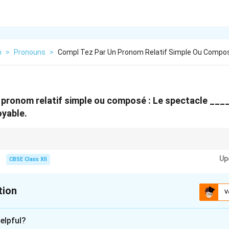
h
>
Pronouns
>
Compl Tez Par Un Pronom Relatif Simple Ou Compo
pronom relatif simple ou composé : Le spectacle ____
oyable.
 compound relative pronoun, always match the gender and number of the a
Up
uquel (à + lequel)
CBSE Class XII
laquelle
quels (à + lesquels)
uelles (à + lesquelles)
tion
V
xplanation
elpful?