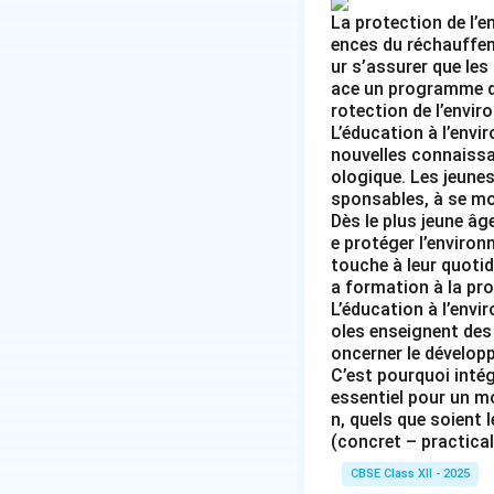
La protection de l’e
ences du réchauffem
ur s’assurer que les
ace un programme d’
rotection de l’envir
L’éducation à l’envi
nouvelles connaissan
ologique. Les jeunes
sponsables, à se mob
Dès le plus jeune âg
e protéger l’environ
touche à leur quotid
a formation à la pro
L’éducation à l’env
oles enseignent des 
oncerner le dévelop
C’est pourquoi intég
essentiel pour un mo
n, quels que soient l
(concret – practical
CBSE Class XII - 2025