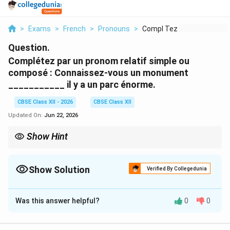
>
Exams
>
French
>
Pronouns
>
Compl Tez Par Un Pro...
Question.
Complétez par un pronom relatif simple ou
composé : Connaissez-vous un monument
___________ il y a un parc énorme.
CBSE Class XII - 2026
CBSE Class XII
Updated On:
Jun 22, 2026
Show Hint
When resolving spatial relatives:
• Use où for a simple, direct location link (equivalent to "where").
• Use preposition + lequel/laquelle when specifying high-
Show Solution
Verified By Collegedunia
precision layout coordinates (e.g., derrière lequel, en face
Solution and Explanation
duquel).
Was this answer helpful?
0
0
Step 1: Analyzing the Semantic and Spatial
Context: