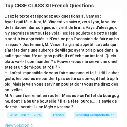
The sentence introduces an spatial relation: a
Top CBSE CLASS XII French Questions
monument (un monument) and a park (un parc énorme)
co-occurring in space. We need a relative connector
Lisez le texte et répondez aux questions suivantes :
that links these physical locations.
Ayant quitté le Jura, M. Vincent va suivre, vers Lyon, la vallée
de la Saône. Sur son guide, il vient de lire : « Pays d’élevage; o
n y engraisse surtout les volailles; les poulets de cette régio
Step 2: Selecting Relative Pronoun Options:
n sont très appréciés. » N’est-ce pas l’occasion de faire un bo
Depending on whether the examiner expects a simple
n repas ? Justement, M. Vincent a grand appétit. Le voilà qui
or a compound relative pronoun, there are multiple
s’arrête dans une auberge de village; ayant pris place dans la
salle que chauffe un gros poêle, il réfléchit un instant. Quels
correct, elegant options:
plats va-t-il commander ? « Pouvez-vous me servir une omel
•
Simple Relative Pronoun of Place (où):
Represents
ette et un demi-poulet rôti ? »
"where" (it which place). Connaissez-vous un monument
— Il m’est impossible de vous faire une omelette, lui dit l’auber
où
il y a un parc énorme ? (Do you know a monument
giste; les poules ne pondent pas cette saison-ci; il fait trop fr
oid. Mais je vais vous servir un poulet dont vous me direz des
where there is an enormous park?)
nouvelles.
•
Compound Relative Pronoun with Spatial
M. Vincent se remet en route… Mais est-ce l’effet du bourgog
Preposition (devant lequel près duquel):
ne, dont il a bu une bouteille ? Il a la tête lourde… il a envie de
+
+
• devant (in front of)
lequel (masculine singular
dormir… serait-il une légère ivresse ?
\rightarrow
→
matching monument)
devant lequel
.
CBSE Class XII - 2025
French
Reading Comprehension
+
\rightarrow
+
→
• près de (near)
lequel
près duquel
.
View Solution