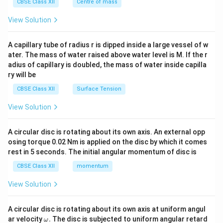
^
CBSE Class XII
Centre of mass
{2}
\en
View Solution
d
{v
ma
A capillary tube of radius r is dipped inside a large vessel of w
tri
ater. The mass of water raised above water level is M. If the r
x}
adius of capillary is doubled, the mass of water inside capilla
ry will be
CBSE Class XII
Surface Tension
View Solution
A circular disc is rotating about its own axis. An external opp
osing torque 0.02 Nm is applied on the disc by which it comes
rest in 5 seconds. The initial angular momentum of disc is
CBSE Class XII
momentum
View Solution
A circular disc is rotating about its own axis at uniform angul
\o
ar velocity
.
The disc is subjected to uniform angular retard
ω