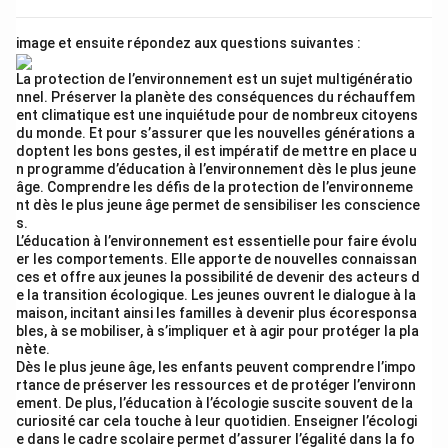
+
\rightarrow
+
→
• à côté de (next to)
lequel
à côté duquel
. Both
où (simple) and devant lequel près duquel à côté
image et ensuite répondez aux questions suivantes :
duquel (compound) are completely correct and
academically valid. We will provide these options
La protection de l’environnement est un sujet multigénératio
nnel. Préserver la planète des conséquences du réchauffem
clearly.
ent climatique est une inquiétude pour de nombreux citoyens
Final Answer:
où
(or
devant lequel
près duquel
à
du monde. Et pour s’assurer que les nouvelles générations a
côté duquel
)
doptent les bons gestes, il est impératif de mettre en place u
n programme d’éducation à l’environnement dès le plus jeune
âge. Comprendre les défis de la protection de l’environneme
Download Solution in PDF
nt dès le plus jeune âge permet de sensibiliser les conscience
s.
L’éducation à l’environnement est essentielle pour faire évolu
er les comportements. Elle apporte de nouvelles connaissan
ces et offre aux jeunes la possibilité de devenir des acteurs d
e la transition écologique. Les jeunes ouvrent le dialogue à la
maison, incitant ainsi les familles à devenir plus écoresponsa
bles, à se mobiliser, à s’impliquer et à agir pour protéger la pla
nète.
Dès le plus jeune âge, les enfants peuvent comprendre l’impo
rtance de préserver les ressources et de protéger l’environn
ement. De plus, l’éducation à l’écologie suscite souvent de la
curiosité car cela touche à leur quotidien. Enseigner l’écologi
e dans le cadre scolaire permet d’assurer l’égalité dans la fo