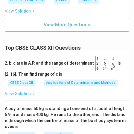
CBSE Class XII - 2025
French
Pronouns
View Solution
View More Questions
Top CBSE CLASS XII Questions
\be
1
1
1
gin
2
2, b, c are in A.P. and the range of determinant
is
b
c
2
2
{v
4
b
c
ma
[2, 16]. Then find range of c is
tri
x}1
CBSE Class XII
Applications of Determinants and Matrices
&1
&1
View Solution
\\
2&
b&
A boy of mass 50 kg is standing at one end of a, boat of lengt
c\\
h 9 m and mass 400 kg. He runs to the other, end. The distanc
4&
b^
e through which the centre of mass of the boat boy system m
{2}
oves is
&c