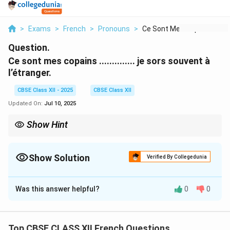
>
Exams
>
French
>
Pronouns
>
Ce Sont Mes Copains ...
Question.
Ce sont mes copains .............. je sors souvent à
l’étranger.
CBSE Class XII - 2025
CBSE Class XII
Updated On:
Jul 10, 2025
Show Hint
When a verb requires a preposition (like “sortir avec”), include
the preposition with the relative pronoun.
Show Solution
Verified By Collegedunia
Solution and Explanation
Was this answer helpful?
0
0
The verb “sortir” in this context is used with the
preposition “avec” to go out with someone.
“Copains” is masculine plural → use “avec qui.”
Top CBSE CLASS XII French Questions