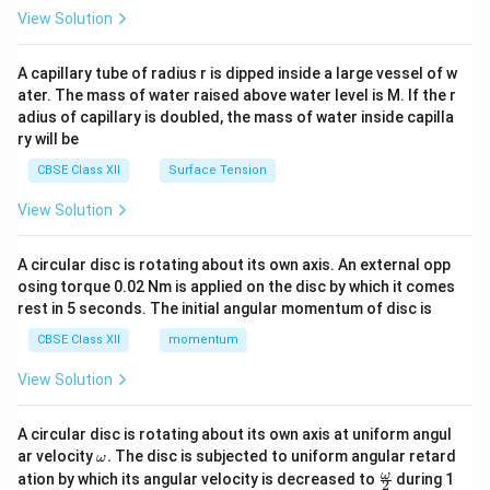
\en
View Solution
d
{v
ma
A capillary tube of radius r is dipped inside a large vessel of w
tri
ater. The mass of water raised above water level is M. If the r
x}
adius of capillary is doubled, the mass of water inside capilla
ry will be
CBSE Class XII
Surface Tension
View Solution
A circular disc is rotating about its own axis. An external opp
osing torque 0.02 Nm is applied on the disc by which it comes
rest in 5 seconds. The initial angular momentum of disc is
CBSE Class XII
momentum
View Solution
A circular disc is rotating about its own axis at uniform angul
\o
ar velocity
.
The disc is subjected to uniform angular retard
ω
m
\fr
ω
ation by which its angular velocity is decreased to
during 1
2
eg