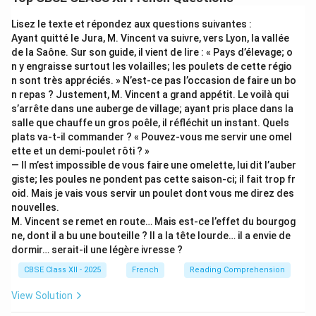
So the correct sentence is: Ce sont mes copains avec
qui je sors souvent `a l’´etranger.
Lisez le texte et répondez aux questions suivantes :
Ayant quitté le Jura, M. Vincent va suivre, vers Lyon, la vallée
de la Saône. Sur son guide, il vient de lire : « Pays d’élevage; o
Download Solution in PDF
n y engraisse surtout les volailles; les poulets de cette régio
n sont très appréciés. » N’est-ce pas l’occasion de faire un bo
n repas ? Justement, M. Vincent a grand appétit. Le voilà qui
s’arrête dans une auberge de village; ayant pris place dans la
salle que chauffe un gros poêle, il réfléchit un instant. Quels
plats va-t-il commander ? « Pouvez-vous me servir une omel
ette et un demi-poulet rôti ? »
— Il m’est impossible de vous faire une omelette, lui dit l’auber
giste; les poules ne pondent pas cette saison-ci; il fait trop fr
oid. Mais je vais vous servir un poulet dont vous me direz des
nouvelles.
M. Vincent se remet en route… Mais est-ce l’effet du bourgog
ne, dont il a bu une bouteille ? Il a la tête lourde… il a envie de
dormir… serait-il une légère ivresse ?
CBSE Class XII - 2025
French
Reading Comprehension
View Solution