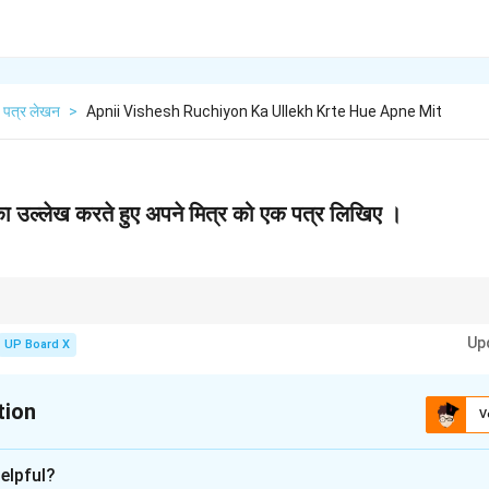
पत्र लेखन
>
Apnii Vishesh Ruchiyon Ka Ullekh Krte Hue Apne Mit
का उल्लेख करते हुए अपने मित्र को एक पत्र लिखिए ।
ाषा सरल और आत्मीय होनी चाहिए। पत्र का प्रारूप (पता, दिनांक, संबोधन, अभिवादन, समापन) 
Up
UP Board X
tion
V
xplanation
elpful?