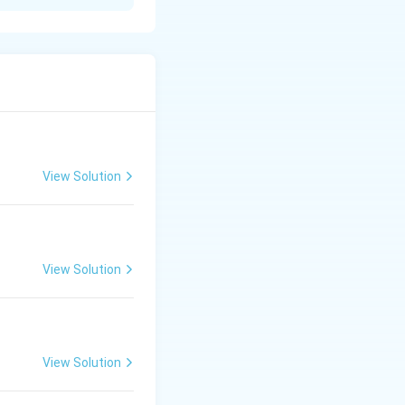
 मैं ही लिखूँ। इस पत्र
हुत शौक है। विशेषकर मुझे
खेलता हूँ। शाम के
गिटार बजाना भी सीख रहा
View Solution
त्र में तुम भी अपनी
View Solution
View Solution