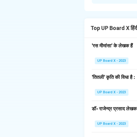
15, अशोक नगर,
प्रयागराज।
दिनांक: 20 अक्टूबर, 
प्रिय मित्र सोहन,
Top UP Board X हिं
सप्रेम नमस्ते। आशा है 
में मैं तुम्हें अपनी कु
'रस मीमांसा' के लेखक हैं
ऐतिहासिक और जासूसी उ
समय दोस्तों के साथ खे
UP Board X - 2023
हूँ। इन सब रुचियों से
रुचियों के बारे में अव
'तितली' कृति की विधा है :
रमेश
UP Board X - 2023
Download Solutio
डॉ॰ राजेन्द्र प्रसाद लेखक ह
UP Board X - 2023