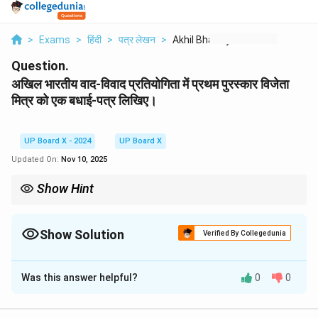
>
Exams
>
हिंदी
>
पत्र लेखन
>
Akhil Bhartiiy Vad V...
Question.
अखिल भारतीय वाद-विवाद प्रतियोगिता में प्रथम पुरस्कार विजेता
मित्र को एक बधाई-पत्र लिखिए।
UP Board X - 2024
UP Board X
Updated On:
Nov 10, 2025
Show Hint
अनौपचारिक पत्र में भाषा आत्मीय और सरल होनी चाहिए। पत्र की शुरुआत में पते
और दिनांक का उल्लेख करें। मित्र के लिए स्नेहपूर्ण संबोधन का प्रयोग करें और अंत
में अपने संबंध का उल्लेख करते हुए पत्र समाप्त करें।
Show Solution
Verified By Collegedunia
Solution and Explanation
Was this answer helpful?
0
0
५/४२, विकास नगर,
कानपुर।