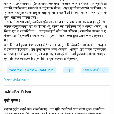
मायातः। सहभोजनम्। प्रेक्षकाणाम् उत्कण्ठायाः पराकाष्ठा जाता। सेवकः मध्ये त्रीणि आ
सनानि स्थापितवान्, मध्यभागे च वर्तुलाकारं पीठम्। अहम् एकस्मिन् आसने उपाविशम्। अ
ङ्गरान्ते भल्लुकवेषधारी अब्दुलः तत्र प्राप्तः। गङ्गी अपि मञ्चं समागता। ततः अस्माकं
पुरतः खाद्यस्य योजना कृता।
सहभोजने आरम्भे जाते, उत्तेजितः प्रेक्षकः आनन्देन तालिकावादनम् आरब्धवान्। पूर्वमपि
व्याघ्रभल्लुकौ मानुषी एवं, तथापि सा धेनुः ताभ्यां सह कार्यक्रमं कर्तुं अभ्यस्ता आसीत्। अ
चिरात् एव, न इयं परिचिता — व्याघ्रभल्लुकौ इति धेन्वा लक्षितम्। सम्भ्रमेण संशयेन च ए
कैकशः आर्यां दृष्टवती। यदा च तस्याः प्रत्ययः जातः, तदा क्षुब्धं उद्यमं — न आक्रमण
म्।
अहमपि गर्जनं कृत्वा तीक्ष्णदन्तान् दंशितवान्। किन्तु न किञ्चिदपि भयम् तस्याः। अब्दुलः
तं हस्तेन ताडितवान्। तेन शुब्धा सा तम् अनवधातवान्। भल्लुकः तदा चापेन पटमण्डपम्
आरुहवान्। इयं कृता क्रीडा, सा धेनुः अधुना व्याघ्रं माम् लक्ष्यं कृतवती। भीत्या अहम् च
तुष्पादविविष्टं व्याघ्रत्वं विस्मृत्य द्विपादं मूलस्वरूपम् आश्रितवान्।
Maharashtra Class X Board - 2023
संस्कृत
गद्यांश पर आधारित प्रश्न
View Solution
गद्यांशं पठित्वा निर्दिष्टाः
कृतीः कुरुत।
तदा पृथुभूपेन तदर्थं धनुः सज्जीकृतम्। तदा भूमिः स्त्रीरूपं धृत्वा तस्य पुरतः प्रकटिता
अभवत् अवदत् च, "हे राजेन्द्र ! तव पिता दुःशासकः वेनराजः राजधर्मस्य पालनं नाक