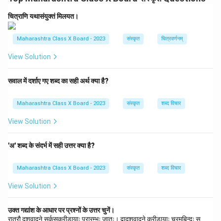
(
घ
)
व्याघ्रभल्लूकौ
व्याघ्रः
च
भल्लूकः
च
इतरेतर
-
द्वन्द्वः।
चित्राणि यथासंयुक्तं मिलयत।
(
च
)
पन्नगभूषणः
पन्नगः
भूषणं
यस्य
सः
बहुव्रीहिः।
Maharashtra Class X Board - 2023
संस्कृत
चित्रवर्णनम्
स्पष्टीकरणम्:
View Solution
∙
(
क
)
प्रत्यहम्
: ’
प्रति
’
इति
अव्ययस्य
योगे
अव्ययीभावसमासः
भवति।
\begin{array}{rl} \bullet & \text{(क
∙
(
ख
)
जलदः
: ’
जलं
ददाति
इति
’ -
अत्र
उत्तरपदं
क्रियापदम्
अस्ति
,
अतः
सवाल में दर्शाए गए शब्द का सही अर्थ क्या है?
∙
(
ग
)
असत्यम्
: ’
न
’
इति
निषेधार्थकस्य
योगे
नञ्
-
तत्पुरुषः
भवति।
∙
(
घ
)
व्याघ्रभल्लूकौ
: ’
च
’
इत्यस्य
योगेन
द्वयोः
पदयोः
प्राधान्यम्
अस्ति
,
अ
Maharashtra Class X Board - 2023
संस्कृत
शब्द विचार
∙
(
च
)
पन्नगभूषणः
: ’
पन्नगः
भूषणं
यस्य
सः
’ -
अत्र
अन्यपदस्य
(
शिवस्य
)
प
View Solution
Download Solution in PDF
'अ' शब्द के संदर्भ में सही उत्तर क्या है?
Maharashtra Class X Board - 2023
संस्कृत
शब्द विचार
View Solution
उक्त गद्यांश के आधार पर प्रश्नों के उत्तर चुनें।
रात्रौ दशवादने सर्कसक्रीडायाः प्रारम्भः जातः। द्वादशवादने क्रीडायाः चरमबिन्दुः स