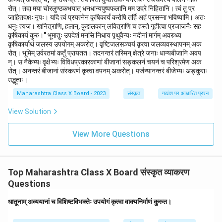
रोत्। तदा मया चोरलुण्ठकभयात् धनधान्यपुष्पफलानि मम उदरे निहितानि। त्वं तु प्र
जाहितदक्षः नृपः। यदि त्वं प्रयत्नेन कृषिकार्यं करोषि तर्हि अहं प्रसन्ना भविष्यामि। अतः
धनुः त्यज। खनित्राणि, हलान्, कुद्दालकान् लवित्राणि च हस्ते गृहीत्वा प्रजाजनैः सह
कृषिकार्यं कुरु।" भूमातुः उपदेशं मनसि निधाय पृथुवैन्यः नदीनां मार्गम् अवरुध्य
कृषिकार्यार्थ जलस्य उपयोगम् अकरोत्। वृष्टिजलसञ्चयं कृत्वा जलव्यवस्थापनम् अक
रोत्। भूमिम् उर्वरतमां कर्तुं प्रायतत। तदनन्तरं तस्मिन् क्षेत्रे जनाः धान्यबीजानि अवप
न्। स नैकेभ्यः वृक्षेभ्यः विविधप्रकारकाणां बीजानां सङ्कलनं चयनं च परिश्रमेण अक
रोत्। अनन्तरं बीजानां संस्करणं कृत्वा वपनम् अकरोत्। पर्जन्यानन्तरं बीजेभ्यः अङ्कुराः
उद्भूताः।
Maharashtra Class X Board - 2023
संस्कृत
गद्यांश पर आधारित प्रश्न
View Solution
View More Questions
Top Maharashtra Class X Board संस्कृत व्याकरण
Questions
धातूनाम् अव्ययानां च विशिष्टविभक्तेः उपयोगं कृत्वा वाक्यनिर्माणं कुरुत।