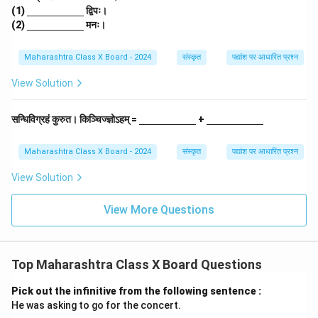
\un
(1)
द्विपः।
derl
\un
(2)
मनः।
ine
derl
{\h
ine
spa
{\h
Maharashtra Class X Board - 2024
संस्कृत
पद्यांश पर आधारित प्रश्न
ce{2
spa
c
ce{2
View Solution
m}}
c
m}}
\un
\un
सन्धिविग्रहं कुरुत। किञ्चिज्ज्ञोऽहम् =
+
derl
derl
ine
ine
{\h
{\h
Maharashtra Class X Board - 2024
संस्कृत
पद्यांश पर आधारित प्रश्न
spa
spa
ce{2
ce{2
View Solution
c
c
m}}
m}}
View More Questions
Top Maharashtra Class X Board Questions
Pick out the infinitive from the following sentence :
He was asking to go for the concert.