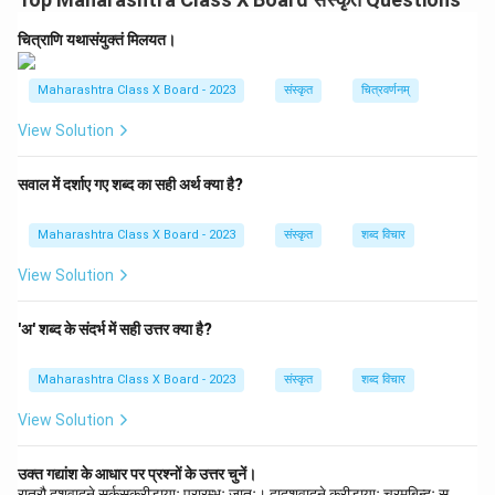
e
∙
आचार्यः
(preceptor, teacher)
{
∙
उपाध्यायः
(teacher)
चित्राणि यथासंयुक्तं मिलयत।
2
c
Maharashtra Class X Board - 2023
संस्कृत
चित्रवर्णनम्
m
Download Solution in PDF
}
View Solution
}
सवाल में दर्शाए गए शब्द का सही अर्थ क्या है?
Maharashtra Class X Board - 2023
संस्कृत
शब्द विचार
View Solution
'अ' शब्द के संदर्भ में सही उत्तर क्या है?
Maharashtra Class X Board - 2023
संस्कृत
शब्द विचार
View Solution
उक्त गद्यांश के आधार पर प्रश्नों के उत्तर चुनें।
रात्रौ दशवादने सर्कसक्रीडायाः प्रारम्भः जातः। द्वादशवादने क्रीडायाः चरमबिन्दुः स