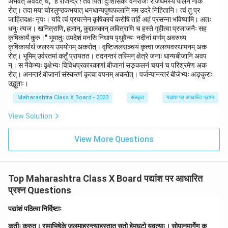
अभवत् अवदत् च, "हे राजेन्द्र ! तव पिता दुःशासकः वेनराजः राजधर्मस्य पालनं नाक
रोत्। तदा मया चोरलुण्ठकभयात् धनधान्यपुष्पफलानि मम उदरे निहितानि। त्वं तु प्र
जाहितदक्षः नृपः। यदि त्वं प्रयत्नेन कृषिकार्यं करोषि तर्हि अहं प्रसन्ना भविष्यामि। अतः
धनुः त्यज। खनित्राणि, हलान्, कुद्दालकान् लवित्राणि च हस्ते गृहीत्वा प्रजाजनैः सह
कृषिकार्यं कुरु।" भूमातुः उपदेशं मनसि निधाय पृथुवैन्यः नदीनां मार्गम् अवरुध्य
कृषिकार्यार्थ जलस्य उपयोगम् अकरोत्। वृष्टिजलसञ्चयं कृत्वा जलव्यवस्थापनम् अक
रोत्। भूमिम् उर्वरतमां कर्तुं प्रायतत। तदनन्तरं तस्मिन् क्षेत्रे जनाः धान्यबीजानि अवप
न्। स नैकेभ्यः वृक्षेभ्यः विविधप्रकारकाणां बीजानां सङ्कलनं चयनं च परिश्रमेण अक
रोत्। अनन्तरं बीजानां संस्करणं कृत्वा वपनम् अकरोत्। पर्जन्यानन्तरं बीजेभ्यः अङ्कुराः
उद्भूताः।
Maharashtra Class X Board - 2023
संस्कृत
गद्यांश पर आधारित प्रश्न
View Solution
View More Questions
Top Maharashtra Class X Board पद्यांश पर आधारित
प्रश्न Questions
पद्यांशं पठित्वा निर्दिष्टाः
कृतीः कुरुत। रामाभिषेके जलमाहरन्त्याहस्तात् सृतो हेमघटो युवत्याः। सोपानमार्गेण क