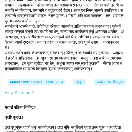
मायातः। सहभोजनम्। प्रेक्षकाणाम् उत्कण्ठायाः पराकाष्ठा जाता। सेवकः मध्ये त्रीणि आ
सनानि स्थापितवान्, मध्यभागे च वर्तुलाकारं पीठम्। अहम् एकस्मिन् आसने उपाविशम्। अ
ङ्गरान्ते भल्लुकवेषधारी अब्दुलः तत्र प्राप्तः। गङ्गी अपि मञ्चं समागता। ततः अस्माकं
पुरतः खाद्यस्य योजना कृता।
सहभोजने आरम्भे जाते, उत्तेजितः प्रेक्षकः आनन्देन तालिकावादनम् आरब्धवान्। पूर्वमपि
व्याघ्रभल्लुकौ मानुषी एवं, तथापि सा धेनुः ताभ्यां सह कार्यक्रमं कर्तुं अभ्यस्ता आसीत्। अ
चिरात् एव, न इयं परिचिता — व्याघ्रभल्लुकौ इति धेन्वा लक्षितम्। सम्भ्रमेण संशयेन च ए
कैकशः आर्यां दृष्टवती। यदा च तस्याः प्रत्ययः जातः, तदा क्षुब्धं उद्यमं — न आक्रमण
म्।
अहमपि गर्जनं कृत्वा तीक्ष्णदन्तान् दंशितवान्। किन्तु न किञ्चिदपि भयम् तस्याः। अब्दुलः
तं हस्तेन ताडितवान्। तेन शुब्धा सा तम् अनवधातवान्। भल्लुकः तदा चापेन पटमण्डपम्
आरुहवान्। इयं कृता क्रीडा, सा धेनुः अधुना व्याघ्रं माम् लक्ष्यं कृतवती। भीत्या अहम् च
तुष्पादविविष्टं व्याघ्रत्वं विस्मृत्य द्विपादं मूलस्वरूपम् आश्रितवान्।
Maharashtra Class X Board - 2023
संस्कृत
गद्यांश पर आधारित प्रश्न
View Solution
गद्यांशं पठित्वा निर्दिष्टाः
कृतीः कुरुत।
तदा पृथुभूपेन तदर्थं धनुः सज्जीकृतम्। तदा भूमिः स्त्रीरूपं धृत्वा तस्य पुरतः प्रकटिता