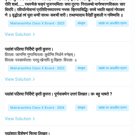
रोति शब्दं..... रथस्यैकं चक्रं भुजगयमिताः सप्त तुरगाः निरालम्बो मार्गश्चरणविकलः सार
थिरपि। रविर्यात्येवान्तं प्रतिदिनमपारस्य नभसः क्रियासिद्धिः सत्त्वे भवति महतां नोपकर
णे ॥ वृद्धोऽहं त्वं युवा धन्वी सरथः कवची शरी। तथाप्यादाय वैदेहीं कुशली न गमिष्यसि ॥
Maharashtra Class X Board - 2023
संस्कृत
पद्यांश पर आधारित प्रश्न
View Solution
पद्यांशं पठित्वा निर्दिष्टे कृती कुरुत।
विरलाः जानन्ति गुणान्विरलाः कुर्वन्ति निर्धने स्नेहम्।
विरलाः परकार्यरताः परदुःखेनापि दुःखिताः विरलाः ॥
Maharashtra Class X Board - 2023
संस्कृत
पद्यांश पर आधारित प्रश्न
View Solution
पद्यांशं पठित्वा निर्दिष्टे कृती कुरुत। पूर्णवाक्येन उत्तरं लिखत। कः बहु भाषते ?
Maharashtra Class X Board - 2024
संस्कृत
पद्यांश पर आधारित प्रश्न
View Solution
पद्यांशात् विशेषणं चित्वा लिखत।