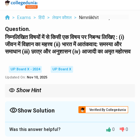
>
Exams
>
हिंदी
>
लेखन कौशल
>
Nimnlikhit Vishyon M...
Question.
निम्नलिखित विषयों में से किसी एक विषय पर निबन्ध लिखिए : (i)
जीवन में विज्ञान का महत्त्व (ii) भारत में आतंकवाद: समस्या और
समाधान (iii) छात्र और अनुशासन (iv) आजादी का अमृत महोत्सव
UP Board X - 2024
UP Board X
Updated On:
Nov 10, 2025
Show Hint
निबंध लिखते समय उसे अलग-अलग अनुच्छेदों (जैसे - प्रस्तावना, महत्त्व, कारण,
उपसंहार) में बाँटना चाहिए। प्रत्येक अनुच्छेद में एक मुख्य विचार को प्रस्तुत करें।
विषय से संबंधित किसी प्रसिद्ध सूक्ति या कविता की पंक्ति का प्रयोग करने से निबंध
Show Solution
Verified By Collegedunia
और भी आकर्षक हो जाता है।
Solution and Explanation
Was this answer helpful?
0
0
1. प्रस्तावना
'अनुशासन' शब्द 'शासन' के पीछे 'अनु' उपसर्ग लगने से बना है, जिसका