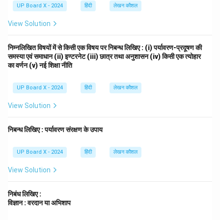
उपसंहार (निष्कर्ष):
निस्संदेह, इन्टरनेट आधुनिक युग का एक अद्भुत
UP Board X - 2024
हिंदी
लेखन कौशल
आविष्कार है। यह एक शक्तिशाली साधन है, जिसका उपयोग वरदान
View Solution
और अभिशाप दोनों रूपों में हो सकता है। यह पूरी तरह हम पर निर्भर
करता है कि हम इसका उपयोग कैसे करते हैं। यदि हम इसका प्रयोग
निम्नलिखित विषयों में से किसी एक विषय पर निबन्ध लिखिए : (i) पर्यावरण-प्रदूषण की
विवेकपूर्ण और संतुलित तरीके से करें, तो यह हमारे और समाज के
समस्या एवं समाधान (ii) इण्टरनेट (iii) छात्र तथा अनुशासन (iv) किसी एक त्योहार
विकास में बहुत सहायक सिद्ध हो सकता है। हमें इसके दुष्प्रभावों से
का वर्णन (v) नई शिक्षा नीति
बचते हुए इसके लाभों का उपयोग करना चाहिए।
UP Board X - 2024
हिंदी
लेखन कौशल
Download Solution in PDF
View Solution
निबन्ध लिखिए : पर्यावरण संरक्षण के उपाय
UP Board X - 2024
हिंदी
लेखन कौशल
View Solution
निबंध लिखिए :
विज्ञान : वरदान या अभिशाप