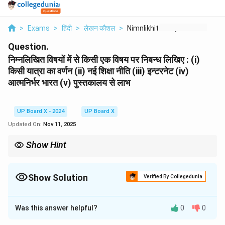
>
Exams
>
हिंदी
>
लेखन कौशल
>
Nimnlikhit Vishyon M...
Question.
निम्नलिखित विषयों में से किसी एक विषय पर निबन्ध लिखिए : (i)
किसी यात्रा का वर्णन (ii) नई शिक्षा नीति (iii) इन्टरनेट (iv)
आत्मनिर्भर भारत (v) पुस्तकालय से लाभ
UP Board X - 2024
UP Board X
Updated On:
Nov 11, 2025
Show Hint
निबंध को हमेशा रूपरेखा (प्रस्तावना, विषय-विस्तार, उपसंहार) बनाकर लिखें। विषय-
विस्तार में विभिन्न पहलुओं (जैसे- लाभ, हानि) के लिए अलग-अलग अनुच्छेद बनाएँ।
अपनी बात को प्रमाणित करने के लिए तथ्य और उदाहरण दें।
Show Solution
Verified By Collegedunia
Solution and Explanation
Was this answer helpful?
0
0
(iii) इन्टरनेट
प्रस्तावना (परिचय):
आज का युग विज्ञान और सूचना प्रौद्योगिकी का