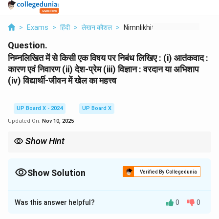
>
Exams
>
हिंदी
>
लेखन कौशल
>
Nimnlikhit Men Se Ki...
Question.
निम्नलिखित में से किसी एक विषय पर निबंध लिखिए : (i) आतंकवाद :
कारण एवं निवारण (ii) देश-प्रेम (iii) विज्ञान : वरदान या अभिशाप
(iv) विद्यार्थी-जीवन में खेल का महत्त्व
UP Board X - 2024
UP Board X
Updated On:
Nov 10, 2025
Show Hint
निबंध लिखते समय उसे प्रस्तावना, विषय-विस्तार और उपसंहार जैसे भागों में बाँटें।
विषय-विस्तार में अलग-अलग पहलुओं के लिए अलग-अलग अनुच्छेद बनाएँ। विचारों को
क्रमबद्ध और तार्किक रूप से प्रस्तुत करें। प्रभावशाली भाषा और उद्धरणों का प्रयोग
Show Solution
Verified By Collegedunia
निबंध को और भी आकर्षक बनाता है।
Solution and Explanation
Was this answer helpful?
0
0
विज्ञान : वरदान या अभिशाप
प्रस्तावना (परिचय):
आज का युग विज्ञान का युग है। हमारे जीवन का