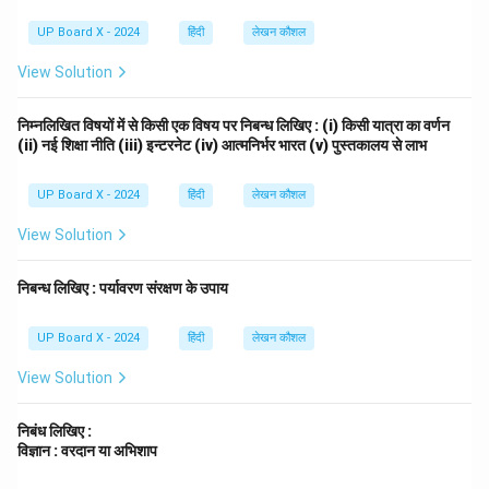
करें, तो यह वरदान है और यदि इसका उपयोग विनाश के लिए करें, तो यह
अभिशाप बन जाता है। आवश्यकता इस बात की है कि हम विज्ञान पर
UP Board X - 2024
हिंदी
लेखन कौशल
नियंत्रण रखें और इसका प्रयोग रचनात्मक कार्यों में करें, विनाशकारी
View Solution
कार्यों में नहीं।
निम्नलिखित विषयों में से किसी एक विषय पर निबन्ध लिखिए : (i) किसी यात्रा का वर्णन
Download Solution in PDF
(ii) नई शिक्षा नीति (iii) इन्टरनेट (iv) आत्मनिर्भर भारत (v) पुस्तकालय से लाभ
UP Board X - 2024
हिंदी
लेखन कौशल
View Solution
निबन्ध लिखिए : पर्यावरण संरक्षण के उपाय
UP Board X - 2024
हिंदी
लेखन कौशल
View Solution
निबंध लिखिए :
विज्ञान : वरदान या अभिशाप