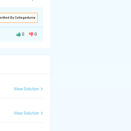
erified By Collegedunia
0
0
मरता की कोई सीमा नहीं
र जिससे मन विचलित न
नहीं, परंतु सतीत्व ही
View Solution
View Solution