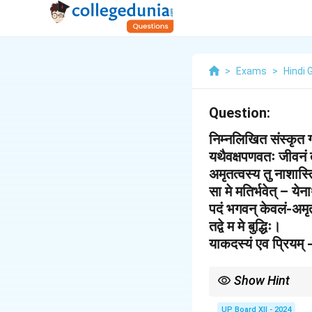
>
Exams
>
Hindi 
Question:
निम्नलिखित संस्कृत 
यथैवक्षपणवतः जीवनं 
अमृतत्वस्य तु नाशास
सा मे मतिर्भवेत् – येन
पदं भगवन् केवलं-अमृ
तद्वे म मे बुद्धिः।
याकदस्यं एव प्रियम्
-
Show Hint
संन्यास का अर्थ केवल वस्त्र 
UP Board XII - 2024