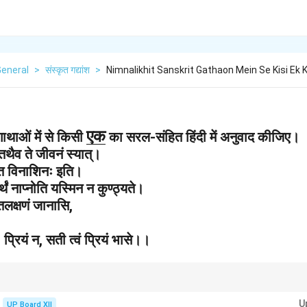
General
>
संस्कृत गद्यांश
>
Nimnalikhit Sanskrit Gathaon Mein Se Kisi Ek 
\
एक
गाथाओं में से किसी
का सरल-संहित हिंदी में अनुवाद कीजिए।
तथैव ते जीवनं स्यात्।
u
्ति विनाशिनः इति।
n
ार्थं नाप्नोति यस्मिन न कुण्ठ्यते।
d
तलक्षणं जानासि,
e
r
 प्रियं न, सती त्वं प्रियं भासे।।
li
n
e
त्यागना नहीं, बल्कि मन को मोह-माया से मुक्त करना भी होता है।
U
UP Board XII