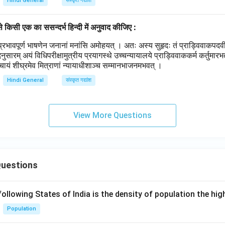
Hindi General
संस्कृत गद्यांश
में से किसी एक का ससन्दर्भ हिन्दी में अनुवाद कीजिए :
भावपूर्ण भाषणेन जनानां मनांसि अमोहयत् । अतः अस्य सुहृदः तं प्राड्विवाकपदवीं प्
तदनुसारम् अयं विधिपरीक्षामुत्रीय प्रयागस्थे उच्चन्यायालये प्राड्विवाककर्म कर्तुमारभत
चायं शीघ्रमेव मित्राणां न्यायाधीशाञ्च सम्मानभाजनमभवत् ।
Hindi General
संस्कृत गद्यांश
View More Questions
Questions
following States of India is the density of population the hi
Population