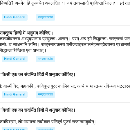
ं भविष्यति? अयमेन हि कृत्वधेन अवलक्षिताः। वयं तत्कलादौ प्रक्षिप्तास्तिलाः। इदं तत
Hindi General
संस्कृत गद्यांश
ा समतुल्य हिन्दी में अनुवाद कीजिए।
ैयक्तिकजीवनस्य अभ्युदयानाय प्रयुक्ताः आसन्। परम् अद्य इमे सिद्धान्ताः राष्ट्राणां 
्वशान्तेः च साधनानि सन्ति। राष्ट्रनायकस्य श्रीजवाहरलालनेहरूमहोदयस्य प्रधानमन
िद्धान्ताधिष्ठिता एवा अभवत्।
Hindi General
संस्कृत गद्यांश
ं से किसी एक का संदर्भित हिंदी में अनुवाद कीजिए।
ि: वाल्मीकि:, महाकवि:, कविकुलगुरु: कालिदास:, अन्ये च भारत-भारवि-भव भट्ट
Hindi General
संस्कृत गद्यांश
ं से किसी एक का संदर्भित हिंदी में अनुवाद कीजिए।
पिश्रम, शोभायमश्च सर्वांकार परिपूर्ण पुरुषं राजानामकुर्वन्।