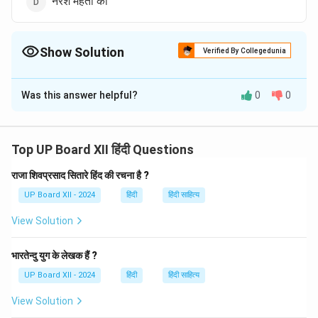
नरेश मेहता की
Show Solution
Verified By Collegedunia
The Correct Option is
C
Was this answer helpful?
0
0
Solution and Explanation
'निज भाषा उन्नति अहै, सब उन्नति को मूल' भारतेन्दु हरिश्चन्द्र की
प्रसिद्ध काव्य पंक्ति है। इसमें उन्होंने मातृभाषा के महत्व पर जोर दिया
Top UP Board XII हिंदी Questions
है।
राजा शिवप्रसाद सितारे हिंद की रचना है ?
UP Board XII - 2024
हिंदी
हिंदी साहित्य
Download Solution in PDF
View Solution
भारतेन्दु युग के लेखक हैं ?
UP Board XII - 2024
हिंदी
हिंदी साहित्य
View Solution