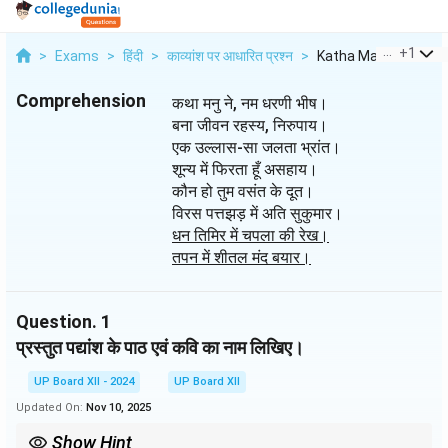
...
+
1
>
Exams
>
हिंदी
>
काव्यांश पर आधारित प्रश्न
>
Katha Manu Ne Nam
Comprehension
कथा मनु ने, नम धरणी भीष।
बना जीवन रहस्य, निरुपाय।
एक उल्लास-सा जलता भ्रांत।
शून्य में फिरता हूँ असहाय।
कौन हो तुम वसंत के दूत।
विरस पत्तझड़ में अति सुकुमार।
धन तिमिर में चपला की रेख।
तपन में शीतल मंद बयार।
Question.
1
प्रस्तुत पद्यांश के पाठ एवं कवि का नाम लिखिए।
UP Board XII - 2024
UP Board XII
Updated On:
Nov 10, 2025
Show Hint