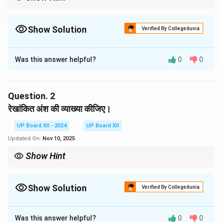
Show Solution
Verified By Collegedunia
Solution and Explanation
Was this answer helpful?
0
0
यह पद्यांश 'वसंत गीत' से लिया गया है। इसके रचयिता जयशंकर प्रसाद
हैं, जिन्होंने वसंत ऋतु की सुंदरता और गहराई को व्यक्त किया है।
Question.
2
Download Solution in PDF
रेखांकित अंश की व्याख्या कीजिए।
UP Board XII - 2024
UP Board XII
Updated On:
Nov 10, 2025
Show Hint
Show Solution
Verified By Collegedunia
Solution and Explanation
Was this answer helpful?
0
0
रेखांकित अंश वसंत के प्रभाव को दर्शाता है, जिसमें सौंदर्य, सौम्यता और