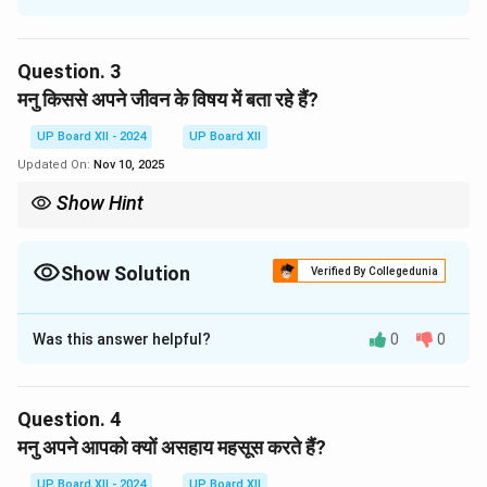
नई ऊर्जा का प्रतीकात्मक वर्णन किया गया है।
Question.
3
Download Solution in PDF
मनु किससे अपने जीवन के विषय में बता रहे हैं?
UP Board XII - 2024
UP Board XII
Updated On:
Nov 10, 2025
Show Hint
Show Solution
Verified By Collegedunia
Solution and Explanation
Was this answer helpful?
0
0
मनु अपने जीवन के रहस्य और उसके कठिन अनुभवों को वसंत के दूत से
व्यक्त कर रहे हैं, जो जीवन में नई ऊर्जा और सौंदर्य का प्रतीक है।
Question.
4
Download Solution in PDF
मनु अपने आपको क्यों असहाय महसूस करते हैं?
UP Board XII - 2024
UP Board XII