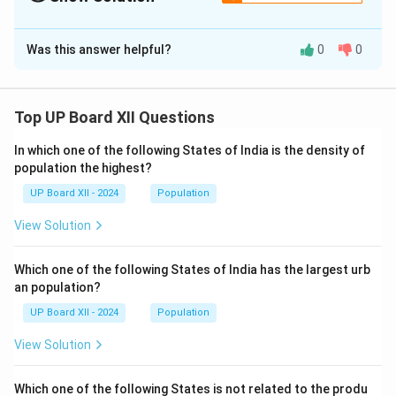
Solution and Explanation
Was this answer helpful?
0
0
'तिमिर' का अर्थ है अंधकार और अज्ञात स्थिति, जबकि 'चपला' का अर्थ
है चंचलता और हड़बड़ी।
Top UP Board XII Questions
Download Solution in PDF
In which one of the following States of India is the density of
population the highest?
UP Board XII - 2024
Population
View Solution
Which one of the following States of India has the largest urb
an population?
UP Board XII - 2024
Population
View Solution
Which one of the following States is not related to the produ