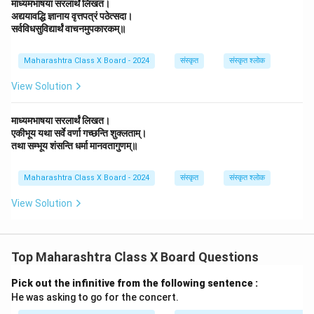
माध्यमभाषया सरलार्थं लिखत।
अद्ययावद्धि ज्ञानाय वृत्तपत्रं पठेत्सदा।
सर्वविधसुविद्यार्थं वाचनमुपकारकम्॥
Maharashtra Class X Board - 2024
संस्कृत
संस्कृत श्लोक
View Solution
माध्यमभाषया सरलार्थं लिखत।
एकीभूय यथा सर्वे वर्णा गच्छन्ति शुक्लताम्।
तथा सम्भूय शंसन्ति धर्मा मानवतागुणम्॥
Maharashtra Class X Board - 2024
संस्कृत
संस्कृत श्लोक
View Solution
Top Maharashtra Class X Board Questions
Pick out the infinitive from the following sentence :
He was asking to go for the concert.