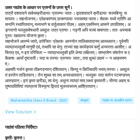
क्षारता वा जलस्य अभिन्नः अङ्गः भवति, तथैव मानवता प्रत्येकस्य
धर्मस्य अभिन्नम् अङ्गम् अस्ति। कोऽपि धर्मः मानवतां विना पूर्णः न
उक्त गद्यांश के आधार पर प्रश्नों के उत्तर चुनें।
रात्रौ दशवादने सर्कसक्रीडायाः प्रारम्भः जातः। द्वादशवादने क्रीडायाः चरमबिन्दुः स
भवति। मानवता एव सर्वेषां धर्माणां सारः अस्ति।
मायातः। सहभोजनम्। प्रेक्षकाणाम् उत्कण्ठायाः पराकाष्ठा जाता। सेवकः मध्ये त्रीणि आ
(The meaning of this shloka is that just as the
सनानि स्थापितवान्, मध्यभागे च वर्तुलाकारं पीठम्। अहम् एकस्मिन् आसने उपाविशम्। अ
ङ्गरान्ते भल्लुकवेषधारी अब्दुलः तत्र प्राप्तः। गङ्गी अपि मञ्चं समागता। ततः अस्माकं
sweetness of sugar or the saltiness of salt becomes
पुरतः खाद्यस्य योजना कृता।
an inseparable part of water, similarly, humanity is an
सहभोजने आरम्भे जाते, उत्तेजितः प्रेक्षकः आनन्देन तालिकावादनम् आरब्धवान्। पूर्वमपि
inseparable part of every religion. No religion is
व्याघ्रभल्लुकौ मानुषी एवं, तथापि सा धेनुः ताभ्यां सह कार्यक्रमं कर्तुं अभ्यस्ता आसीत्। अ
चिरात् एव, न इयं परिचिता — व्याघ्रभल्लुकौ इति धेन्वा लक्षितम्। सम्भ्रमेण संशयेन च ए
complete without humanity. Humanity is the essence
कैकशः आर्यां दृष्टवती। यदा च तस्याः प्रत्ययः जातः, तदा क्षुब्धं उद्यमं — न आक्रमण
of all religions.)
म्।
अहमपि गर्जनं कृत्वा तीक्ष्णदन्तान् दंशितवान्। किन्तु न किञ्चिदपि भयम् तस्याः। अब्दुलः
तं हस्तेन ताडितवान्। तेन शुब्धा सा तम् अनवधातवान्। भल्लुकः तदा चापेन पटमण्डपम्
Download Solution in PDF
आरुहवान्। इयं कृता क्रीडा, सा धेनुः अधुना व्याघ्रं माम् लक्ष्यं कृतवती। भीत्या अहम् च
तुष्पादविविष्टं व्याघ्रत्वं विस्मृत्य द्विपादं मूलस्वरूपम् आश्रितवान्।
Maharashtra Class X Board - 2023
संस्कृत
गद्यांश पर आधारित प्रश्न
View Solution
गद्यांशं पठित्वा निर्दिष्टाः
कृतीः कुरुत।