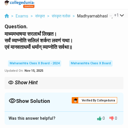
...
+
1
>
Exams
>
संस्कृत
>
संस्कृत श्लोक
>
Madhyamabhashaya Sar...
Question.
माध्यमभाषया सरलार्थं लिखत।
सर्वं व्याप्नोति सलिलं शर्करा लवणं यथा।
एवं मानवताधर्मो धर्मान् व्याप्नोति सर्वथा॥
Maharashtra Class X Board - 2024
Maharashtra Class X Board
Updated On:
Nov 15, 2025
Show Hint
श्लोकस्य व्याख्यानं कुर्वन्तः, प्रमुखशब्दान् (यथा- व्याप्नोति, सर्वथा) अवश्यं
स्पष्टीकुर्वन्तु। दृष्टान्तस्य (example) तथा सिद्धान्तस्य (principle) मध्ये साम्यं
दर्शयन्तु।
Show Solution
Verified By Collegedunia
(While explaining the shloka, be sure to clarify the key words (like
Solution and Explanation
'vyāpnoti', 'sarvathā'). Show the similarity between the example
and the principle.)
Was this answer helpful?
0
0
प्रस्तुतिः:
अयं श्लोकः अपि पूर्वश्लोकवत् मानवताधर्मस्य सर्वव्यापकतां