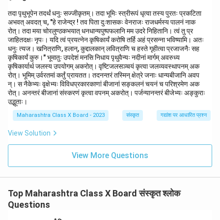
तदा पृथुभूपेन तदर्थं धनुः सज्जीकृतम्। तदा भूमिः स्त्रीरूपं धृत्वा तस्य पुरतः प्रकटिता
अभवत् अवदत् च, "हे राजेन्द्र ! तव पिता दुःशासकः वेनराजः राजधर्मस्य पालनं नाक
रोत्। तदा मया चोरलुण्ठकभयात् धनधान्यपुष्पफलानि मम उदरे निहितानि। त्वं तु प्र
जाहितदक्षः नृपः। यदि त्वं प्रयत्नेन कृषिकार्यं करोषि तर्हि अहं प्रसन्ना भविष्यामि। अतः
धनुः त्यज। खनित्राणि, हलान्, कुद्दालकान् लवित्राणि च हस्ते गृहीत्वा प्रजाजनैः सह
कृषिकार्यं कुरु।" भूमातुः उपदेशं मनसि निधाय पृथुवैन्यः नदीनां मार्गम् अवरुध्य
कृषिकार्यार्थ जलस्य उपयोगम् अकरोत्। वृष्टिजलसञ्चयं कृत्वा जलव्यवस्थापनम् अक
रोत्। भूमिम् उर्वरतमां कर्तुं प्रायतत। तदनन्तरं तस्मिन् क्षेत्रे जनाः धान्यबीजानि अवप
न्। स नैकेभ्यः वृक्षेभ्यः विविधप्रकारकाणां बीजानां सङ्कलनं चयनं च परिश्रमेण अक
रोत्। अनन्तरं बीजानां संस्करणं कृत्वा वपनम् अकरोत्। पर्जन्यानन्तरं बीजेभ्यः अङ्कुराः
उद्भूताः।
Maharashtra Class X Board - 2023
संस्कृत
गद्यांश पर आधारित प्रश्न
View Solution
View More Questions
Top Maharashtra Class X Board संस्कृत श्लोक
Questions