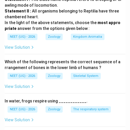
- ડાઉન સિન્ડ્રોમ એ 21મા ક્રોમોસોમની ટ્રાયસોમી (વધારાના
awling mode of locomotion.
ક્રોમોસોમની હાજરી) ને કારણે થાય છે.
Statement II :
All organisms belonging to Reptilia have three
- ટર્નર સિન્ડ્રોમ એ એક X-ક્રોમોસોમની અનુપસ્થિતિને
chambered heart.
In the light of the above statements, choose the
most appro
કારણે (45, X0) થાય છે.
priate
answer from the options given below :
આથી, બંને વિધાનો ઉલટા આપેલા છે અને તેથી તે અયોગ્ય છે.
NEET (UG) - 2026
Zoology
Kingdom Animalia
Step 3: Final Answer:
View Solution
વિધાન I અને વિધાન II બંને અયોગ્ય છે.
Which of the following represents the correct sequence of a
Download Solution in PDF
rrangement of bones in the lower limb of humans ?
NEET (UG) - 2026
Zoology
Skeletal System
View Solution
In water, frogs respire using ____________.
NEET (UG) - 2026
Zoology
The respiratory system
View Solution