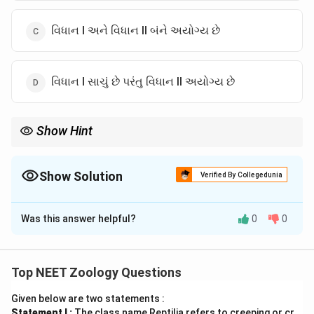
વિધાન I અને વિધાન II બંને અયોગ્ય છે
વિધાન I સાચું છે પરંતુ વિધાન II અયોગ્ય છે
Show Hint
યાદ રાખો: ડાઉન = વધારાનું ક્રોમોસોમ, ટર્નર = ગુમ થયેલું X-ક્રોમોસોમ!
Show Solution
Verified By Collegedunia
The Correct Option is
C
Was this answer helpful?
0
0
Solution and Explanation
Step 1: Understanding the Concept:
આનુવંશિક વિકૃતિઓ અને ક્રોમોસોમલ સંખ્યામાં ફેરફાર.
Top NEET Zoology Questions
Given below are two statements :
Step 2: Detailed Explanation:
Statement I :
The class name Reptilia refers to creeping or cr