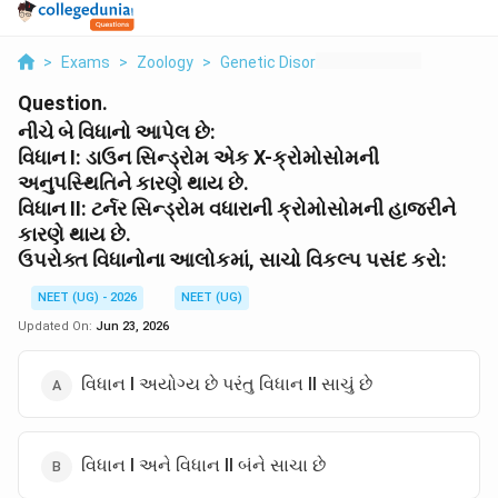
>
Exams
>
Zoology
>
Genetic Disorders
>
I X Ii
Question.
નીચે બે વિધાનો આપેલ છે:
વિધાન I:
ડાઉન સિન્ડ્રોમ એક X-ક્રોમોસોમની
અનુપસ્થિતિને કારણે થાય છે.
વિધાન II:
ટર્નર સિન્ડ્રોમ વધારાની ક્રોમોસોમની હાજરીને
કારણે થાય છે.
ઉપરોક્ત વિધાનોના આલોકમાં, સાચો વિકલ્પ પસંદ કરો:
NEET (UG) - 2026
NEET (UG)
Updated On:
Jun 23, 2026
વિધાન I અયોગ્ય છે પરંતુ વિધાન II સાચું છે
વિધાન I અને વિધાન II બંને સાચા છે