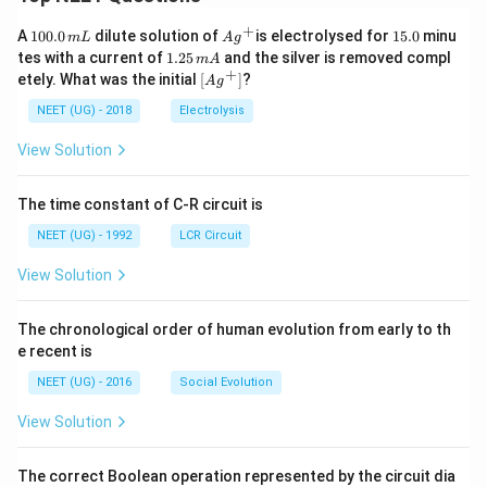
+
1
Ag
1
A
100.0
dilute solution of
is electrolysed for
15.0
minu
m
L
A
g
0
^
5.
1.
tes with a current of
1.25
and the silver is removed compl
m
A
0.
{+}
0
2
+
\lef
etely. What was the initial
[
]
?
A
g
0
5
t[ A
\,
\,
g ^
NEET (UG) - 2018
Electrolysis
m
m
{+}
L
A
\rig
View Solution
ht]
The time constant of C-R circuit is
NEET (UG) - 1992
LCR Circuit
View Solution
The chronological order of human evolution from early to th
e recent is
NEET (UG) - 2016
Social Evolution
View Solution
The correct Boolean operation represented by the circuit dia