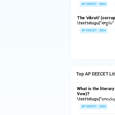
AP DEECET - 2024
The 'vikruti' (corru
\texttelugu{"త్యాగం" 
AP DEECET - 2024
Top AP DEECET Lit
What is the literar
Vow)?
\texttelugu{"బాలచంద్రు
AP DEECET - 2024