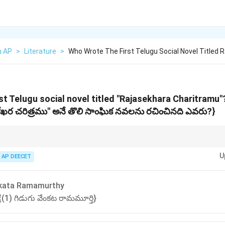
u AP
>
Literature
>
Who Wrote The First Telugu Social Novel Titled R
st Telugu social novel titled "Rajasekhara Charitramu"
ేఖర చరిత్రము" అనే తొలి సాంఘిక నవలను రచించినది ఎవరు?}
ngam Pantulu (1848–1919) was a social reformer and writer, known as the 
U
AP DEECET
ి వీరేశలింగం పంతులు ప్రముఖ సామాజిక సంస్కర్త మరియు రచయిత.}
mu" is his pioneering social novel.
kata Ramamurthy
(1) గిడుగు వేంకట రామమూర్తి}