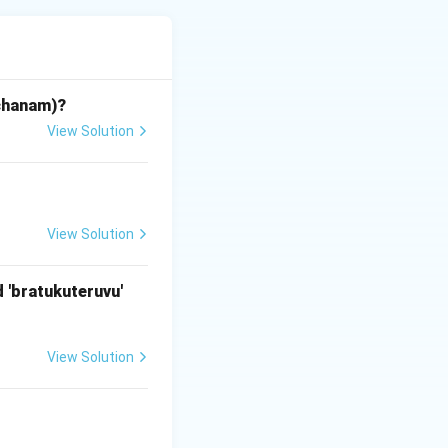
by Kandukuri
 రచించారు.
achanam)?
View Solution
View Solution
 'bratukuteruvu'
View Solution