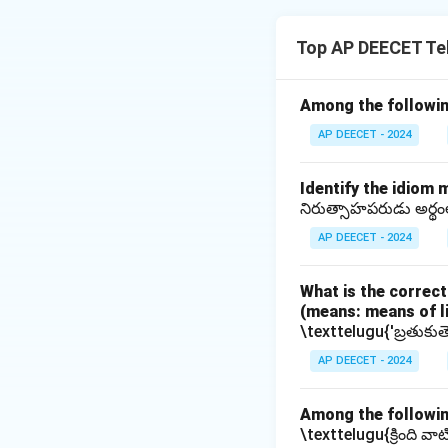
"Rajasekhara Chari
Veeresalingam Pant
Top AP DEECET Te
"
\texttelugu{"రాజశ
ఇది 1878లో ప్రచురి
Among the followin
}
AP DEECET - 2024
Download Solutio
Identify the idiom 
నిరుత్సాహపరుడు అర్థ
AP DEECET - 2024
What is the correc
(means: means of l
\texttelugu{'బ్రతుకుత
AP DEECET - 2024
Among the followin
\texttelugu{క్రింది వా