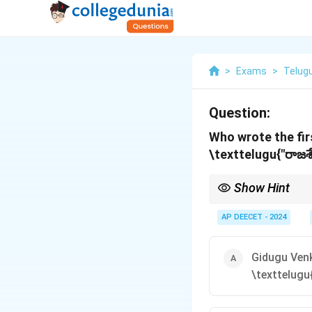
>
Exams
>
Telug
Question:
Who wrote the fir
\texttelugu{"రాజశ
Show Hint
- Kandukuri Veeresali
Renaissance."
AP DEECET - 2024
\texttelugu{- కందుకూర
- "Rajasekhara Charitra
Gidugu Ven
\texttelugu{