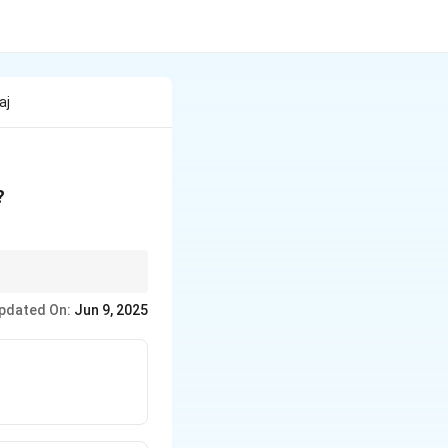
aj
?
"Father of the Telugu
pdated On:
Jun 9, 2025