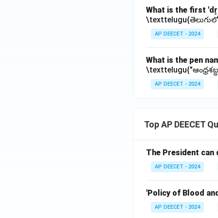
What is the first '
\texttelugu{తెలుగులో
AP DEECET - 2024
What is the pen na
\texttelugu{"ఆంధ్రశబ్ద
AP DEECET - 2024
Top AP DEECET Qu
The President can 
AP DEECET - 2024
'Policy of Blood an
AP DEECET - 2024