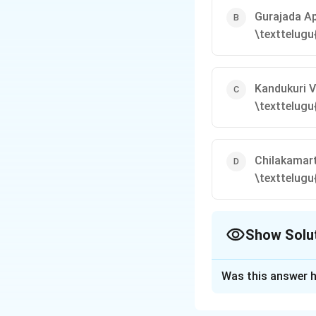
Gurajada A
\texttelugu
Kandukuri 
\texttelugu{
Chilakamar
\texttelugu{(
Show Solu
The Correct Opt
Was this answer h
Solution and E