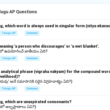
tramu," considered the first social novel in Telugu, was written 
ulu in 1878, inspired by Goldsmith's "The Vicar of Wakefield.
lugu AP Questions
ేఖర చరిత్రము" అనే తొలి సాంఘిక నవలను కందుకూరి వీరేశలింగం పంతులు
తమైంది.
g, which word is always used in singular form (nitya ekav
Telugu AP
Grammar
n in PDF
meaning 'a person who discourages' or 'a wet blanket'.
ంలో ఉపయోగించే జాతీయం ఏది?
Telugu AP
Grammar
t analytical phrase (vigraha vakyam) for the compound word
ivelihood)?
ెరువు' అనే సమాసానికి సరైన విగ్రహవాక్యం ఏది?}
Telugu AP
Grammar
g, which are unaspirated consonants?
టిలో అల్పప్రాణాలు ఏవి?}