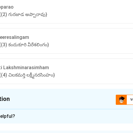
pparao
{(2) గురజాడ అప్పారావు}
Veeresalingam
(3) కందుకూరి వీరేశలింగం}
ti Lakshminarasimham
4) చిలకమర్తి లక్ష్మీనరసింహం}
tion
V
ion is
C
elpful?
xplanation