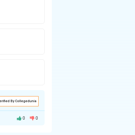
erified By Collegedunia
0
0