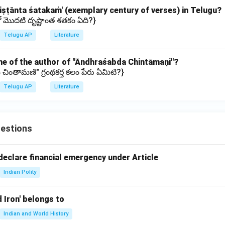
dr̥iṣṭānta śatakaṁ' (exemplary century of verses) in Telugu?
 మొదటి దృష్టాంత శతకం ఏది?}
Telugu AP
Literature
me of the author of "Āndhraśabda Chintāmaṇi"?
 చింతామణి" గ్రంథకర్త కలం పేరు ఏమిటి?}
Telugu AP
Literature
estions
declare financial emergency under Article
Indian Polity
d Iron' belongs to
Indian and World History