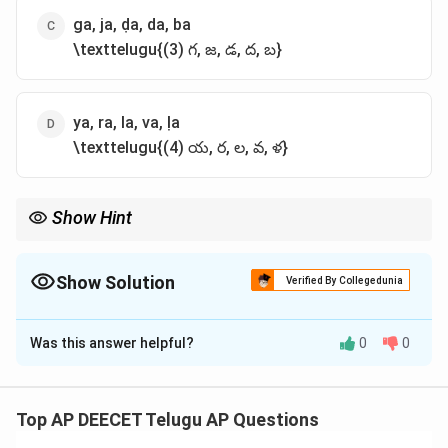
ga, ja, ḍa, da, ba
\texttelugu{(3) గ, జ, డ, ద, బ}
ya, ra, la, va, ḷa
\texttelugu{(4) య, ర, ల, వ, ళ}
Show Hint
- Alpapranalu = unaspirated consonants.
\texttelugu{అల్పప్రాణాలు తక్కువ ఊపిరితో పలుకబడతాయి.} - Ūṣmālu
= sibilants/fricatives like శ, ష, స, హ. \texttelugu{శ, ష, స, హ
Show Solution
Verified By Collegedunia
ఊష్మాలు, సాధారణంగా మహాప్రాణాలు.}
The Correct Option is
B
Was this answer helpful?
0
0
Solution and Explanation
Alpapranalu are consonants pronounced with less
breath force, traditionally the 1st and 3rd consonants
Top AP DEECET Telugu AP Questions
in each varga.