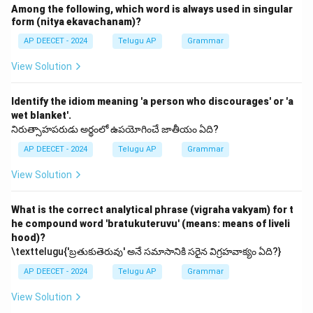
Among the following, which word is always used in singular
form (nitya ekavachanam)?
AP DEECET - 2024
Telugu AP
Grammar
View Solution
Identify the idiom meaning 'a person who discourages' or 'a
wet blanket'.
నిరుత్సాహపరుడు అర్థంలో ఉపయోగించే జాతీయం ఏది?
AP DEECET - 2024
Telugu AP
Grammar
View Solution
What is the correct analytical phrase (vigraha vakyam) for t
he compound word 'bratukuteruvu' (means: means of liveli
hood)?
\texttelugu{'బ్రతుకుతెరువు' అనే సమాసానికి సరైన విగ్రహవాక్యం ఏది?}
AP DEECET - 2024
Telugu AP
Grammar
View Solution