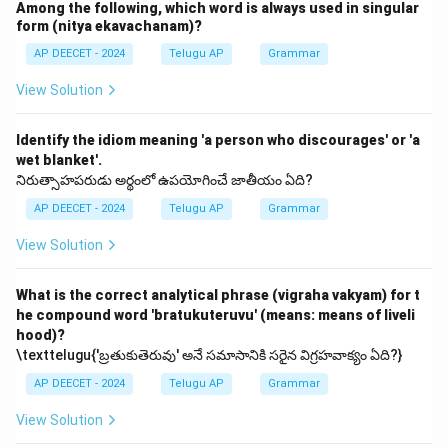
Among the following, which word is always used in singular
However, śa, ṣa, sa, ha are considered
form (nitya ekavachanam)?
sibilants/aspirates (ūṣmālu), generally mahāprāṇālu.
AP DEECET - 2024
Telugu AP
Grammar
\texttelugu{"అల్పప్రాణాలు" అంటే తక్కువ ఊపిరితో
View Solution
పలుకబడే అక్షరాలు.
శ, ష, స, హ ఊష్మాలు, సాధారణంగా మహాప్రాణాలు.
Identify the idiom meaning 'a person who discourages' or 'a
wet blanket'.
}
నిరుత్సాహపరుడు అర్థంలో ఉపయోగించే జాతీయం ఏది?
AP DEECET - 2024
Telugu AP
Grammar
Download Solution in PDF
View Solution
What is the correct analytical phrase (vigraha vakyam) for t
he compound word 'bratukuteruvu' (means: means of liveli
hood)?
\texttelugu{'బ్రతుకుతెరువు' అనే సమాసానికి సరైన విగ్రహవాక్యం ఏది?}
AP DEECET - 2024
Telugu AP
Grammar
View Solution