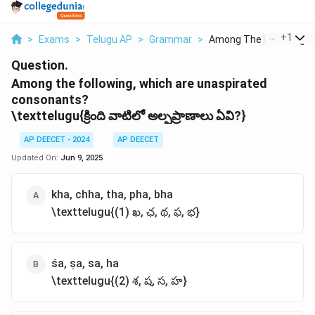
...
+
1
>
Exams
>
Telugu AP
>
Grammar
>
Among The Following ...
Question.
Among the following, which are unaspirated
consonants?
\texttelugu{క్రింది వాటిలో అల్పప్రాణాలు ఏవి?}
AP DEECET - 2024
AP DEECET
Updated On:
Jun 9, 2025
kha, chha, tha, pha, bha
\texttelugu{(1) ఖ, ఛ, థ, ఫ, భ}
śa, ṣa, sa, ha
\texttelugu{(2) శ, ష, స, హ}