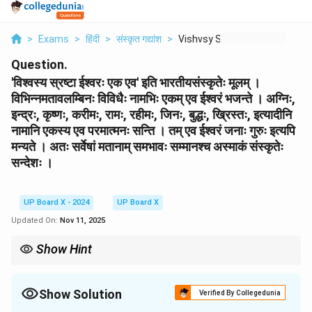
>
Exams
>
हिंदी
>
संस्कृत गद्यांश
>
Vishvsy Srshta Iishv...
Question.
'विश्वस्य स्रष्टा ईश्वरः एक एव' इति भारतीयसंस्कृतेः मूलम् ।
विभिन्नमतावलम्बिनः विविधैः नामभिः एकम् एव ईश्वरं भजन्ते । अग्निः,
इन्द्रः, कृष्णः, करीमः, रामः, रहीमः, जिनः, बुद्धः, ख्रिस्तः, इत्यादीनि
नामानि एकस्य एव परमात्मनः सन्ति । तम् एव ईश्वरं जनाः गुरुः इत्यपि
मन्यते । अतः सर्वेषां मतानाम् समभावः सम्मानश्च अस्माकं संस्कृतेः
सन्देशः ।
UP Board X - 2024
UP Board X
Updated On:
Nov 11, 2025
Show Hint
इस प्रकार के गद्यांश का अनुवाद करते समय भारतीय संस्कृति की 'अनेकता में एकता'
की भावना को ध्यान में रखें। इससे अनुवाद में भाव की गहराई आएगी।
Show Solution
Verified By Collegedunia