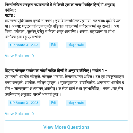
निम्नलिखित संस्कृत गद्यावतरणों में से किसी एक का सन्दर्भ सहित हिन्दी में अनुवाद
कीजिए :
गद्यांश :
वाराणसी सुविख्याता प्राचीन नगरी। इयं विमलसलिलतरङ्गाया: गङ्गायाः कूले स्थित
या। अस्या: घट्टतानां वलयाकृतिः पङ्क्तिः धवलाभ्यां चन्द्रिकाभ्यां बहु राजते। अग
णिताः पर्यटकाः, सुतरेषु देशेषु च नित्यं अत्र आयान्ति। अस्या: घट्टतानां च शोभां
विलोक्य इमां बहु प्रशंसन्ति।
UP Board X - 2023
हिंदी
संस्कृत गद्यांश
View Solution
दिए गए संस्कृत गद्यांश का संदर्भ सहित हिन्दी में अनुवाद कीजिए।
गद्यांश 1 –
एषा नगरी भारतीय संस्कृतेः संस्कृत भाषायाः केन्द्रस्थानम् अस्ति। इत एव संस्कृतवाङ्म
यस्य संस्कृतेः आलोकः सर्वत्र प्रसृतः। मुघलयुवराजः दाराशिकोहः अग्रगण्य भारतीय द
र्शन – शास्त्राणां अध्ययनम् अकरोत्। स तेजो ज्ञानं तथा प्राभामिवित्। भवतः, यत् तेन
उपनिषदाम् अनुवादः पारसी भाषायां कृतः।
UP Board X - 2023
हिंदी
संस्कृत गद्यांश
View Solution
View More Questions