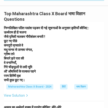
Top Maharashtra Class X Board भाषा विज्ञान
Questions
निम्नलिखित पठित पद्यांश पढ़कर दी गई सूचनाओं के अनुसार कृतियाँ कीजिए :
ऊर्ध्वतम ही है चलना
जैसे पृथिवी चलकर गौरीशंकर बनती !
छूट गए पीछे
कस्तूरी मृगवाले वे
मधु मानव से उत्सव जंगल,
ग्रीष्म तपे
बियारे झरे पात की
वे वनानियाँ,
गिरे चीड़फूलों से लदी भूमि
औ' औषधियों के वल्कल पहने
परम हितैषी वृक्ष
सभी कुछ छूट गए।
Maharashtra Class X Board - 2024
हिंदी
भाषा विज्ञान
View Solution
अव्यय का अर्थपूर्ण वाक्य में प्रयोग कीजिए: धीरे-धीरे