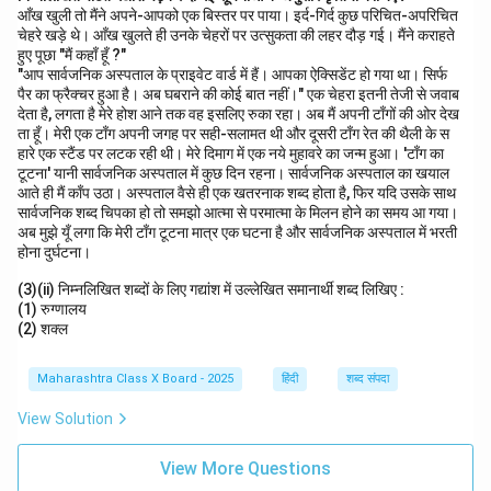
आँख खुली तो मैंने अपने-आपको एक बिस्तर पर पाया। इर्द-गिर्द कुछ परिचित-अपरिचित
चेहरे खड़े थे। आँख खुलते ही उनके चेहरों पर उत्सुकता की लहर दौड़ गई। मैंने कराहते
हुए पूछा "मैं कहाँ हूँ ?"
"आप सार्वजनिक अस्पताल के प्राइवेट वार्ड में हैं। आपका ऐक्सिडेंट हो गया था। सिर्फ
पैर का फ्रैक्चर हुआ है। अब घबराने की कोई बात नहीं।" एक चेहरा इतनी तेजी से जवाब
देता है, लगता है मेरे होश आने तक वह इसलिए रुका रहा। अब मैं अपनी टाँगों की ओर देख
ता हूँ। मेरी एक टाँग अपनी जगह पर सही-सलामत थी और दूसरी टाँग रेत की थैली के स
हारे एक स्टैंड पर लटक रही थी। मेरे दिमाग में एक नये मुहावरे का जन्म हुआ। 'टाँग का
टूटना' यानी सार्वजनिक अस्पताल में कुछ दिन रहना। सार्वजनिक अस्पताल का खयाल
आते ही मैं काँप उठा। अस्पताल वैसे ही एक खतरनाक शब्द होता है, फिर यदि उसके साथ
सार्वजनिक शब्द चिपका हो तो समझो आत्मा से परमात्मा के मिलन होने का समय आ गया।
अब मुझे यूँ लगा कि मेरी टाँग टूटना मात्र एक घटना है और सार्वजनिक अस्पताल में भरती
होना दुर्घटना।
(3)(ii) निम्नलिखित शब्दों के लिए गद्यांश में उल्लेखित समानार्थी शब्द लिखिए :
(1) रुग्णालय
(2) शक्ल
Maharashtra Class X Board - 2025
हिंदी
शब्द संपदा
View Solution
View More Questions