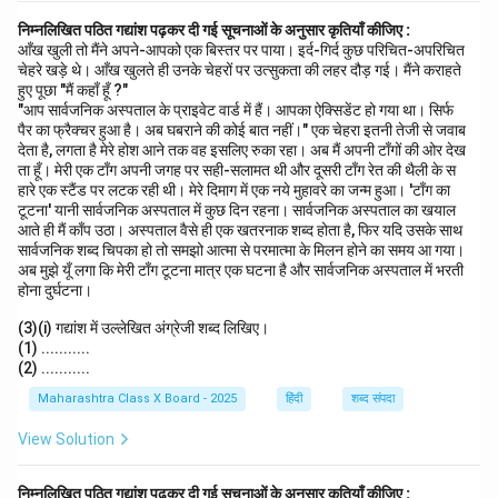
निम्नलिखित पठित गद्यांश पढ़कर दी गई सूचनाओं के अनुसार कृतियाँ कीजिए :
आँख खुली तो मैंने अपने-आपको एक बिस्तर पर पाया। इर्द-गिर्द कुछ परिचित-अपरिचित
चेहरे खड़े थे। आँख खुलते ही उनके चेहरों पर उत्सुकता की लहर दौड़ गई। मैंने कराहते
हुए पूछा "मैं कहाँ हूँ ?"
"आप सार्वजनिक अस्पताल के प्राइवेट वार्ड में हैं। आपका ऐक्सिडेंट हो गया था। सिर्फ
पैर का फ्रैक्चर हुआ है। अब घबराने की कोई बात नहीं।" एक चेहरा इतनी तेजी से जवाब
देता है, लगता है मेरे होश आने तक वह इसलिए रुका रहा। अब मैं अपनी टाँगों की ओर देख
ता हूँ। मेरी एक टाँग अपनी जगह पर सही-सलामत थी और दूसरी टाँग रेत की थैली के स
हारे एक स्टैंड पर लटक रही थी। मेरे दिमाग में एक नये मुहावरे का जन्म हुआ। 'टाँग का
टूटना' यानी सार्वजनिक अस्पताल में कुछ दिन रहना। सार्वजनिक अस्पताल का खयाल
आते ही मैं काँप उठा। अस्पताल वैसे ही एक खतरनाक शब्द होता है, फिर यदि उसके साथ
सार्वजनिक शब्द चिपका हो तो समझो आत्मा से परमात्मा के मिलन होने का समय आ गया।
अब मुझे यूँ लगा कि मेरी टाँग टूटना मात्र एक घटना है और सार्वजनिक अस्पताल में भरती
होना दुर्घटना।
(3)(i) गद्यांश में उल्लेखित अंग्रेजी शब्द लिखिए।
(1) ...........
(2) ...........
Maharashtra Class X Board - 2025
हिंदी
शब्द संपदा
View Solution
निम्नलिखित पठित गद्यांश पढ़कर दी गई सूचनाओं के अनुसार कृतियाँ कीजिए :