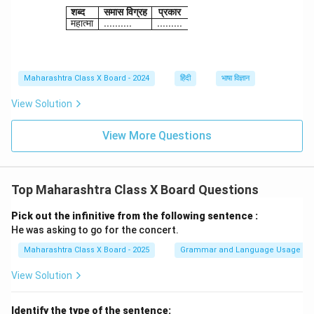
\begin{array}{|l|l|} \hline \textbf{शब्द} & \t
शब्द
समास
विग्रह
प्रकार
महात्मा
..........
.........
Maharashtra Class X Board - 2024
हिंदी
भाषा विज्ञान
View Solution
View More Questions
Top Maharashtra Class X Board Questions
Pick out the infinitive from the following sentence :
He was asking to go for the concert.
Maharashtra Class X Board - 2025
Grammar and Language Usage
View Solution
Identify the type of the sentence: