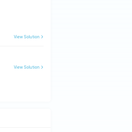
रह} & \textbf{प्रकार} \\ \hline \text{महात्मा} & \text{..........} & \
View Solution
View Solution