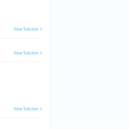
View Solution
View Solution
संधि-भेद} \\ \hline \text{सदैव} & \text{..... + ........} & \text{......
View Solution