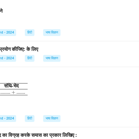
ने
rd - 2024
हिंदी
भाषा विज्ञान
ें प्रयोग कीजिए: के लिए
rd - 2024
हिंदी
भाषा विज्ञान
संधि
-
भेद
in{array}{|l|l|} \hline \textbf{शब्द} & \textbf{संधि-विच्छेद} & \textbf{
......... + .......
rd - 2024
हिंदी
भाषा विज्ञान
द का विग्रह करके समास का प्रकार लिखिए :