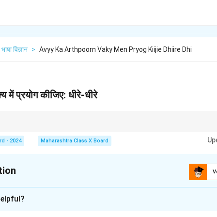
भाषा विज्ञान
>
Avyy Ka Arthpoorn Vaky Men Pryog Kiijie Dhiire Dhi
्य में प्रयोग कीजिए: धीरे-धीरे
याख्या को सरल और स्पष्ट बनाता है। वाक्य के संदर्भ में उनका उपयोग समझ में सहायता करता है।
Up
rd - 2024
Maharashtra Class X Board
tion
V
xplanation
elpful?
 वह अपनी मंजिल तक पहुँच गया।