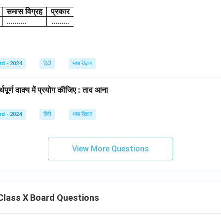
समास
विग्रह
प्रकार
\begin{array}{|l|l|} \hline \textbf{शब्द} & \textbf{समास विग्
..........
.........
rd - 2024
हिंदी
भाषा विज्ञान
थपूर्ण वाक्य में प्रयोग कीजिए : ताव आना
rd - 2024
हिंदी
भाषा विज्ञान
View More Questions
Class X Board Questions