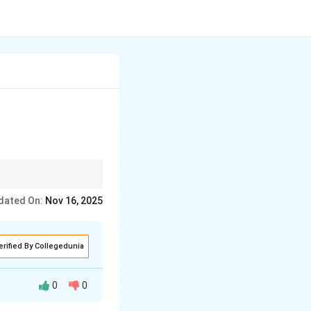
dated On:
Nov 16, 2025
erified By Collegedunia
0
0