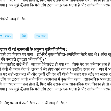
ही एक खतरनाक शब्द होता है, फिर यदि उसके साथ सार्वजनिक शब्द चिपका हो तो स
ा। अब मुझे यूँ लगा कि मेरी टाँग टूटना मात्र एक घटना है और सार्वजनिक अस्पताल
त अंग्रेजी शब्द लिखिए।
rd - 2025
हिंदी
शब्द संपदा
पढ़कर दी गई सूचनाओं के अनुसार कृतियाँ कीजिए :
पको एक बिस्तर पर पाया। इर्द-गिर्द कुछ परिचित-अपरिचित चेहरे खड़े थे। आँख खु
ने कराहते हुए पूछा "मैं कहाँ हूँ ?"
प्राइवेट वार्ड में हैं। आपका ऐक्सिडेंट हो गया था। सिर्फ पैर का फ्रैक्चर हुआ 
 तेजी से जवाब देता है, लगता है मेरे होश आने तक वह इसलिए रुका रहा। अब मैं अ
गह पर सही-सलामत थी और दूसरी टाँग रेत की थैली के सहारे एक स्टैंड पर लटक रही
 'टाँग का टूटना' यानी सार्वजनिक अस्पताल में कुछ दिन रहना। सार्वजनिक अस्पता
ही एक खतरनाक शब्द होता है, फिर यदि उसके साथ सार्वजनिक शब्द चिपका हो तो स
ा। अब मुझे यूँ लगा कि मेरी टाँग टूटना मात्र एक घटना है और सार्वजनिक अस्पताल
के लिए गद्यांश में उल्लेखित समानार्थी शब्द लिखिए :