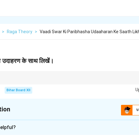
>
Raga Theory
>
Vaadi Swar Ki Paribhasha Udaaharan Ke Saath Lik
षा उदाहरण के साथ लिखें।
ए महत्वपूर्ण होता है, और यह स्वर पूरे राग में प्रमुख स्थान पर होता है।
U
Bihar Board XII
tion
V
xplanation
elpful?
है जो राग में प्रमुख रूप से व्यक्त होता है और राग की मुख्य धारा के रूप में कार्य 