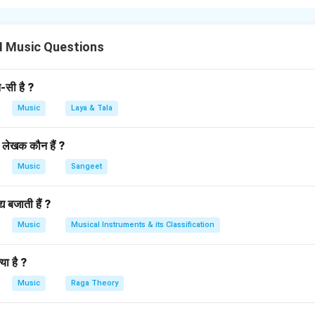
ापित करता है और पूरे राग की पहचान के लिए महत्वपूर्ण होता है। उदाहरण के लिए,
ह स्वर राग के संपूर्ण भाव और लय को व्यक्त करने में प्रमुख भूमिका निभाता है।
II Music Questions
n in PDF
न-सी है ?
Music
Laya & Tala
 लेखक कौन हैं ?
Music
Sangeet
य बजाती हैं ?
Music
Musical Instruments & its Classification
या है ?
Music
Raga Theory