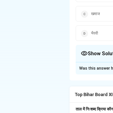
खमाज
भैरवी
Show Solu
The Correct Opt
Was this answer h
Solution and E
स्पष्टीकरण:
राग केदार 
है। 'कल्याण' थाट के अं
Top Bihar Board X
और समृद्ध ध्वनि प्रदा
की भावना उत्पन्न होत
मानसिक शांति की ओर मा
ताल में निःशब्द क्रिया कौ