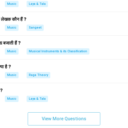
त्मक प्रभाव को अधिक प्रभावी रूप से व्यक्त करने के लिए उपयुक्त होता है। रात्रि
Music
Laya & Tala
्रोता पर गहरा असर डालती हैं, जिससे राग का संगीत अपनी पूरी गहराई में महसूस ह
 है जो शांति और ताजगी का अनुभव कराता है, और इसका संगीत रात्रि के वातावरण 
 लेखक कौन हैं ?
Music
Sangeet
n in PDF
य बजाती हैं ?
Music
Musical Instruments & its Classification
या है ?
Music
Raga Theory
 ?
Music
Laya & Tala
View More Questions