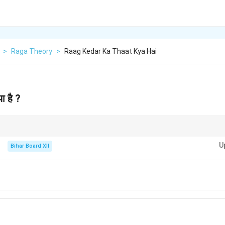
>
Raga Theory
>
Raag Kedar Ka Thaat Kya Hai
ा है ?
की श्रेणीकरण के लिए आवश्यक है। राग केदार का थाट ‘कल्याण’ है क्योंकि इसमें तीव्र मध्यम का प्र
U
Bihar Board XII