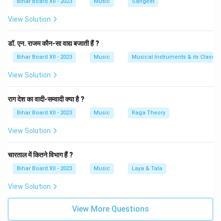
Bihar Board XII - 2023
Music
Sangeet
मुख्य उद्देश्य श्रोताओं को मानसिक और आत्मिक शांति प्रदान करना
View Solution
होता है। यह राग आमतौर पर ध्यान और साधना के समय गाया जाता है,
क्योंकि इसका भावनात्मक और आध्यात्मिक प्रभाव अत्यधिक गहरा होता
डॉ. एन. राजम कौन-सा वाद्य बजाती हैं ?
है। इस प्रकार, राग भैरव का गायन प्रातःकाल के दूसरे प्रहर में किया
जाता है, और यह एक गंभीर, भक्ति-युक्त और शांति प्रदान करने वाला
Bihar Board XII - 2023
Music
Musical Instruments & its Classifi
राग है।
View Solution
Download Solution in PDF
राग देश का वादी-सम्वादी क्या है ?
Bihar Board XII - 2023
Music
Raga Theory
View Solution
चारताल में कितने विभाग हैं ?
Bihar Board XII - 2023
Music
Laya & Tala
View Solution
View More Questions