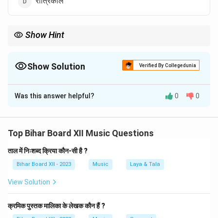
रात्रिकाल
Show Hint
राग भैरव का समय प्रातःकाल का दूसरा प्रहर है, इसलिए इसे प्रातःकालीन राग भी
कहा जाता है।
Show Solution
Verified By Collegedunia
The Correct Option is
B
Was this answer helpful?
0
0
Solution and Explanation
स्पष्टीकरण:
राग भैरव का गायन मुख्यतः प्रातःकाल के दूसरे प्रहर
(सुबह 9 बजे से 12 बजे तक) किया जाता है। यह समय राग भैरव के
Top Bihar Board XII Music Questions
भाव और स्वरूप को सही तरीके से व्यक्त करने के लिए उपयुक्त माना
ताल में निःशब्द क्रिया कौन-सी है ?
जाता है, क्योंकि प्रातःकाल का समय शांति, गंभीरता और ऊर्जा से भरपूर
Bihar Board XII - 2023
Music
Laya & Tala
होता है। राग भैरव गंभीर और भक्ति भाव से युक्त होता है। इसके संगीत
में एक प्रकार की गंभीरता और श्रद्धा का अहसास होता है, जो श्रोताओं
View Solution
को आध्यात्मिक रूप से प्रभावित करता है। राग भैरव के स्वर उसकी
गहरी और भक्ति-प्रेरित भावनाओं को व्यक्त करते हैं, और इसका गायन
क्रमिक पुस्तक मालिका के लेखक कौन हैं ?
शांति, संतुलन और भक्ति की भावना को उत्पन्न करता है। इस राग का