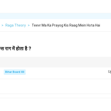
>
Raga Theory
>
Teevr Ma Ka Prayog Kis Raag Mein Hota Hai
 राग में होता है ?
मध्यम प्रमुख है। तीव्र म का सही प्रयोग राग की पहचान के लिए महत्वपूर्ण होता है।
U
Bihar Board XII