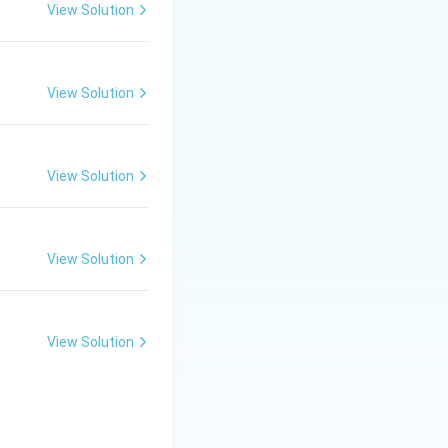
ति में विशेष रूप से
View Solution
प्रभाव डालता है, और
राग यमन की संरचना,
 बनाती हैं।
View Solution
View Solution
View Solution
View Solution