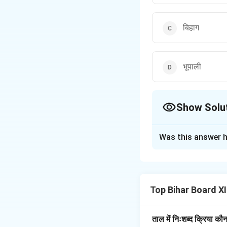
बिहाग
भूपाली
Show Solu
The Correct Opt
Was this answer h
Solution and E
स्पष्टीकरण:
राग यमन मे
से संबंधित है, और इसक
Top Bihar Board X
गंभीर ध्वनि प्रदान कर
जाता है, क्योंकि यह सम
शांति और गंभीरता होती
ताल में निःशब्द क्रिया कौ