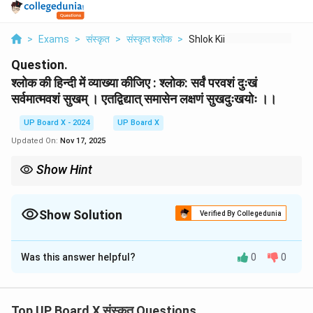
>
Exams
>
संस्कृत
>
संस्कृत श्लोक
>
Shlok Kii Hindii Men...
Question.
श्लोक की हिन्दी में व्याख्या कीजिए : श्लोक: सर्वं परवशं दुःखं
सर्वमात्मवशं सुखम् । एतद्विद्यात् समासेन लक्षणं सुखदुःखयोः ।।
UP Board X - 2024
UP Board X
Updated On:
Nov 17, 2025
Show Hint
दार्शनिक श्लोकों की व्याख्या करते समय, उसके मूल संदेश को पकड़ें। इस श्लोक का
मूल संदेश है - स्वाधीनता में सुख और पराधीनता में दुःख। इसे अपने शब्दों में उदाहरण
सहित समझाएँ।
Show Solution
Verified By Collegedunia
Solution and Explanation
Was this answer helpful?
0
0
व्याख्या:
प्रसंग:
यह श्लोक मनुस्मृति से उद्धृत है और इसमें सुख और दुःख की
सार्वभौमिक परिभाषा दी गई है।
Top UP Board X संस्कृत Questions